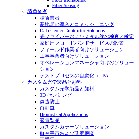
Fiber Sensing
請負業者
請負業者
基地局の導入とコミッショニング
Data Center Contractor Solutions
光ファイバーおよびメタル線の検査と検定
家庭用ブロードバンドサービスの設置
フィールド作業者向けソリューション
工事事業者向けソリューション
オペレーションマネージャ向けのソリュー
ション
テストプロセスの自動化（TPA）
カスタム光学製品と顔料
カスタム光学製品と顔料
3D センシング
偽造防止
自動車
Biomedical Applications
家電製品
カスタムカラーソリューション
航空宇宙および政府機関