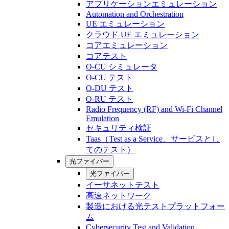
アプリケーションエミュレーション
Automation and Orchestration
UE エミュレーション
クラウド UE エミュレーション
コアエミュレーション
コアテスト
O-CU シミュレータ
O-CU テスト
O-DU テスト
O-RU テスト
Radio Frequency (RF) and Wi-Fi Channel
Emulation
セキュリティ検証
Taas（Test as a Service、サービスとし
てのテスト）
光ファイバー
光ファイバー
イーサネットテスト
高速ネットワーク
製造における光テストプラットフォー
ム
Cybersecurity Test and Validation