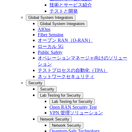
技術とサービス紹介
テストと開発
Global System Integrators
Global System Integrators
AIOps
Fiber Sensing
オープン RAN（O-RAN）
ローカル 5G
Public Safety
オペレーションマネージャ向けのソリュー
ション
テストプロセスの自動化（TPA）
ネットワークセキュリティ
Security
Security
Lab Testing for Security
Lab Testing for Security
Open RAN Security Test
VPN 管理ソリューション
Network Security
Network Security
Quantum-Safe Technology