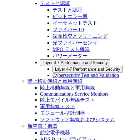
テストと認証
テストと認証
ビットエラー率
イーサネットテスト
ファイバー ID
端面検査とクリーニング
光ファイバーセンサ
MPO テスト機器
パワーメーター
Layer 4-7 Performance and Security
Layer 4-7 Performance and Security
Cybersecurity Test and Validation
陸上移動無線と軍用無線
陸上移動無線と軍用無線
Communications Service Monitors
陸上モバイル無線テスト
軍用無線テスト
モジュール型計測器
ソフトウェア無線およびシステム
航空電子機器
航空電子機器
ADS-B コンプライアンス