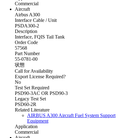
Commercial
Aircraft
Airbus A300
Interface Cable / Unit
PSDA300-2
Description
Interface, FQIS Tail Tank
Order Code
57568
Part Number
55-0781-00
状態
Call for Availability
Export License Required?
No
Test Set Required
PSD90-3AC OR PSD90-3
Legacy Test Set
PSD60-2R
Related Literature
AIRBUS A300 Aircraft Fuel System Support
Equipment
Application
Commercial
Aircraft