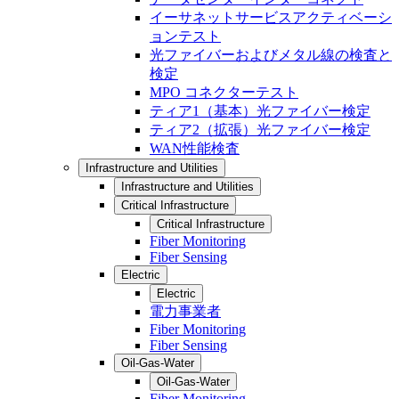
イーサネットサービスアクティベーシ
ョンテスト
光ファイバーおよびメタル線の検査と
検定
MPO コネクターテスト
ティア1（基本）光ファイバー検定
ティア2（拡張）光ファイバー検定
WAN性能検査
Infrastructure and Utilities
Infrastructure and Utilities
Critical Infrastructure
Critical Infrastructure
Fiber Monitoring
Fiber Sensing
Electric
Electric
電力事業者
Fiber Monitoring
Fiber Sensing
Oil-Gas-Water
Oil-Gas-Water
Fiber Monitoring