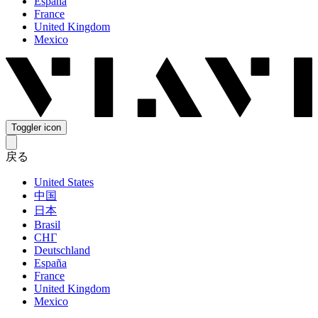
España
France
United Kingdom
Mexico
Toggler icon
戻る
United States
中国
日本
Brasil
СНГ
Deutschland
España
France
United Kingdom
Mexico