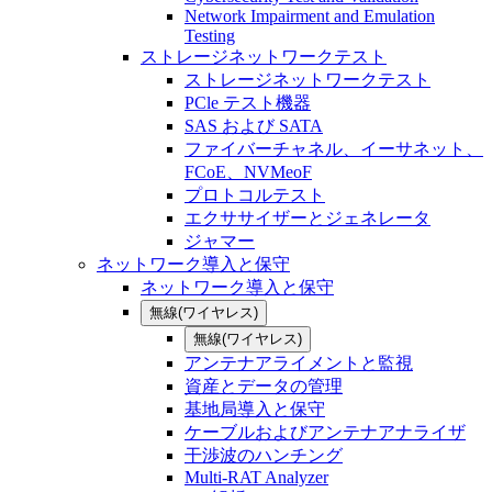
Network Impairment and Emulation
Testing
ストレージネットワークテスト
ストレージネットワークテスト
PCle テスト機器
SAS および SATA
ファイバーチャネル、イーサネット、
FCoE、NVMeoF
プロトコルテスト
エクササイザーとジェネレータ
ジャマー
ネットワーク導入と保守
ネットワーク導入と保守
無線(ワイヤレス)
無線(ワイヤレス)
アンテナアライメントと監視
資産とデータの管理
基地局導入と保守
ケーブルおよびアンテナアナライザ
干渉波のハンチング
Multi-RAT Analyzer