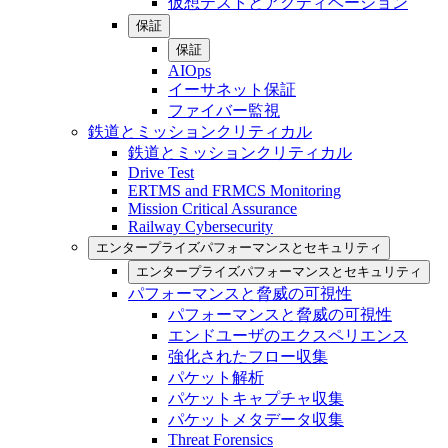
仮想テストとアクティベーション
保証
保証
AIOps
イーサネット保証
ファイバー監視
鉄道とミッションクリティカル
鉄道とミッションクリティカル
Drive Test
ERTMS and FRMCS Monitoring
Mission Critical Assurance
Railway Cybersecurity
エンタープライズパフォーマンスとセキュリティ
エンタープライズパフォーマンスとセキュリティ
パフォーマンスと脅威の可視性
パフォーマンスと脅威の可視性
エンドユーザのエクスペリエンス
強化されたフロー収集
パケット解析
パケットキャプチャ収集
パケットメタデータ収集
Threat Forensics