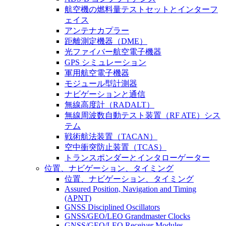
航空機の燃料量テストセットとインターフ
ェイス
アンテナカプラー
距離測定機器（DME）
光ファイバー航空電子機器
GPS シミュレーション
軍用航空電子機器
モジュール型計測器
ナビゲーションと通信
無線高度計（RADALT）
無線周波数自動テスト装置（RF ATE）シス
テム
戦術航法装置（TACAN）
空中衝突防止装置（TCAS）
トランスポンダーとインタローゲーター
位置、ナビゲーション、タイミング
位置、ナビゲーション、タイミング
Assured Position, Navigation and Timing
(APNT)
GNSS Disciplined Oscillators
GNSS/GEO/LEO Grandmaster Clocks
GNSS/GEO/LEO Receiver Modules