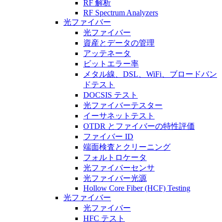
RF 解析
RF Spectrum Analyzers
光ファイバー
光ファイバー
資産とデータの管理
アッテネータ
ビットエラー率
メタル線、DSL、WiFi、ブロードバン
ドテスト
DOCSIS テスト
光ファイバーテスター
イーサネットテスト
OTDR とファイバーの特性評価
ファイバー ID
端面検査とクリーニング
フォルトロケータ
光ファイバーセンサ
光ファイバー光源
Hollow Core Fiber (HCF) Testing
光ファイバー
光ファイバー
HFC テスト