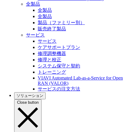
全製品
全製品
全製品
製品（ファミリー別）
販売終了製品
サービス
サービス
ケアサポートプラン
修理調整機器
修理と校正
システム保守と契約
トレーニング
VIAVI Automated Lab-as-a-Service for Open
RAN (VALOR)
サービスの注文方法
ソリューション
Close button