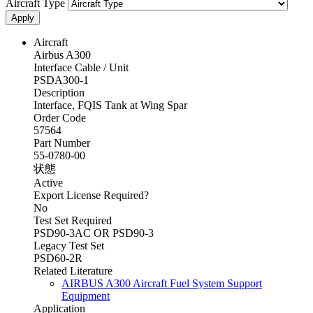
Aircraft Type
Apply
Aircraft
Airbus A300
Interface Cable / Unit
PSDA300-1
Description
Interface, FQIS Tank at Wing Spar
Order Code
57564
Part Number
55-0780-00
状態
Active
Export License Required?
No
Test Set Required
PSD90-3AC OR PSD90-3
Legacy Test Set
PSD60-2R
Related Literature
AIRBUS A300 Aircraft Fuel System Support
Equipment
Application