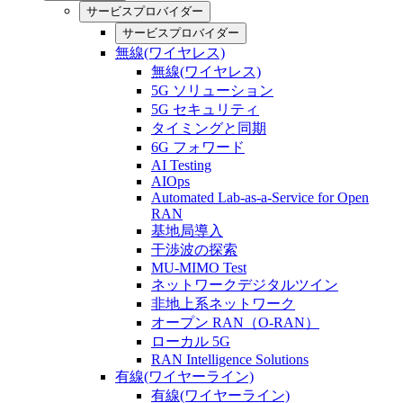
サービスプロバイダー
サービスプロバイダー
無線(ワイヤレス)
無線(ワイヤレス)
5G ソリューション
5G セキュリティ
タイミングと同期
6G フォワード
AI Testing
AIOps
Automated Lab-as-a-Service for Open
RAN
基地局導入
干渉波の探索
MU-MIMO Test
ネットワークデジタルツイン
非地上系ネットワーク
オープン RAN（O-RAN）
ローカル 5G
RAN Intelligence Solutions
有線(ワイヤーライン)
有線(ワイヤーライン)