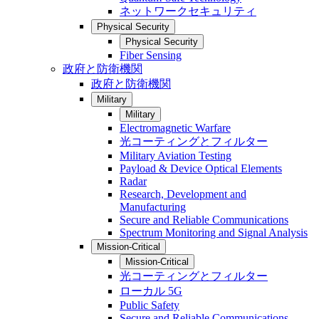
ネットワークセキュリティ
Physical Security
Physical Security
Fiber Sensing
政府と防衛機関
政府と防衛機関
Military
Military
Electromagnetic Warfare
光コーティングとフィルター
Military Aviation Testing
Payload & Device Optical Elements
Radar
Research, Development and
Manufacturing
Secure and Reliable Communications
Spectrum Monitoring and Signal Analysis
Mission-Critical
Mission-Critical
光コーティングとフィルター
ローカル 5G
Public Safety
Secure and Reliable Communications