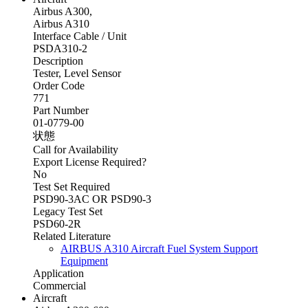
Airbus A300,
Airbus A310
Interface Cable / Unit
PSDA310-2
Description
Tester, Level Sensor
Order Code
771
Part Number
01-0779-00
状態
Call for Availability
Export License Required?
No
Test Set Required
PSD90-3AC OR PSD90-3
Legacy Test Set
PSD60-2R
Related Literature
AIRBUS A310 Aircraft Fuel System Support
Equipment
Application
Commercial
Aircraft