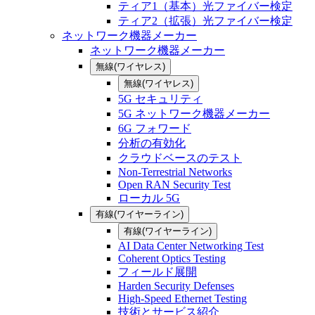
ティア1（基本）光ファイバー検定
ティア2（拡張）光ファイバー検定
ネットワーク機器メーカー
ネットワーク機器メーカー
無線(ワイヤレス)
無線(ワイヤレス)
5G セキュリティ
5G ネットワーク機器メーカー
6G フォワード
分析の有効化
クラウドベースのテスト
Non-Terrestrial Networks
Open RAN Security Test
ローカル 5G
有線(ワイヤーライン)
有線(ワイヤーライン)
AI Data Center Networking Test
Coherent Optics Testing
フィールド展開
Harden Security Defenses
High-Speed Ethernet Testing
技術とサービス紹介