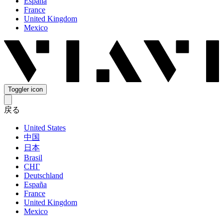
España
France
United Kingdom
Mexico
Toggler icon
戻る
United States
中国
日本
Brasil
СНГ
Deutschland
España
France
United Kingdom
Mexico