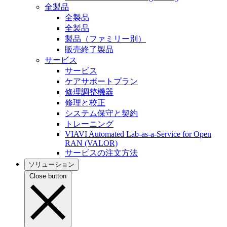
全製品
全製品
全製品
製品（ファミリー別）
販売終了製品
サービス
サービス
ケアサポートプラン
修理調整機器
修理と校正
システム保守と契約
トレーニング
VIAVI Automated Lab-as-a-Service for Open
RAN (VALOR)
サービスの注文方法
ソリューション
Close button