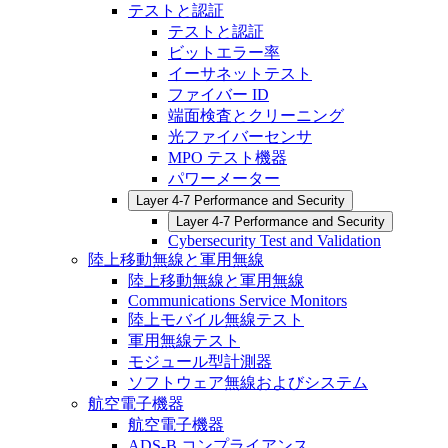
テストと認証
テストと認証
ビットエラー率
イーサネットテスト
ファイバー ID
端面検査とクリーニング
光ファイバーセンサ
MPO テスト機器
パワーメーター
Layer 4-7 Performance and Security
Layer 4-7 Performance and Security
Cybersecurity Test and Validation
陸上移動無線と軍用無線
陸上移動無線と軍用無線
Communications Service Monitors
陸上モバイル無線テスト
軍用無線テスト
モジュール型計測器
ソフトウェア無線およびシステム
航空電子機器
航空電子機器
ADS-B コンプライアンス