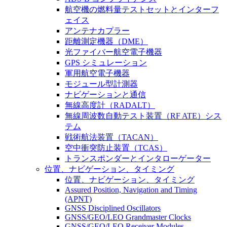
航空機の燃料量テストセットとインターフ
ェイス
アンテナカプラー
距離測定機器（DME）
光ファイバー航空電子機器
GPS シミュレーション
軍用航空電子機器
モジュール型計測器
ナビゲーションと通信
無線高度計（RADALT）
無線周波数自動テスト装置（RF ATE）シス
テム
戦術航法装置（TACAN）
空中衝突防止装置（TCAS）
トランスポンダーとインタローゲーター
位置、ナビゲーション、タイミング
位置、ナビゲーション、タイミング
Assured Position, Navigation and Timing
(APNT)
GNSS Disciplined Oscillators
GNSS/GEO/LEO Grandmaster Clocks
GNSS/GEO/LEO Receiver Modules