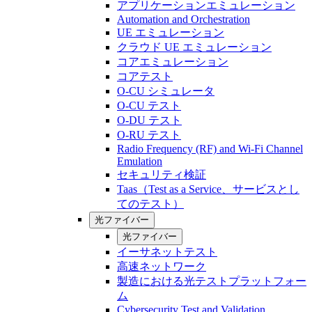
アプリケーションエミュレーション
Automation and Orchestration
UE エミュレーション
クラウド UE エミュレーション
コアエミュレーション
コアテスト
O-CU シミュレータ
O-CU テスト
O-DU テスト
O-RU テスト
Radio Frequency (RF) and Wi-Fi Channel
Emulation
セキュリティ検証
Taas（Test as a Service、サービスとし
てのテスト）
光ファイバー
光ファイバー
イーサネットテスト
高速ネットワーク
製造における光テストプラットフォー
ム
Cybersecurity Test and Validation