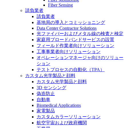
Fiber Sensing
請負業者
請負業者
基地局の導入とコミッショニング
Data Center Contractor Solutions
光ファイバーおよびメタル線の検査と検定
家庭用ブロードバンドサービスの設置
フィールド作業者向けソリューション
工事事業者向けソリューション
オペレーションマネージャ向けのソリュー
ション
テストプロセスの自動化（TPA）
カスタム光学製品と顔料
カスタム光学製品と顔料
3D センシング
偽造防止
自動車
Biomedical Applications
家電製品
カスタムカラーソリューション
航空宇宙および政府機関