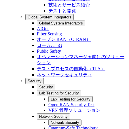
技術とサービス紹介
テストと開発
Global System Integrators
Global System Integrators
AIOps
Fiber Sensing
オープン RAN（O-RAN）
ローカル 5G
Public Safety
オペレーションマネージャ向けのソリュー
ション
テストプロセスの自動化（TPA）
ネットワークセキュリティ
Security
Security
Lab Testing for Security
Lab Testing for Security
Open RAN Security Test
VPN 管理ソリューション
Network Security
Network Security
Quantum-Safe Technology