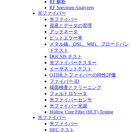
RF 解析
RF Spectrum Analyzers
光ファイバー
光ファイバー
資産とデータの管理
アッテネータ
ビットエラー率
メタル線、DSL、WiFi、ブロードバン
ドテスト
DOCSIS テスト
光ファイバーテスター
イーサネットテスト
OTDR とファイバーの特性評価
ファイバー ID
端面検査とクリーニング
フォルトロケータ
光ファイバーセンサ
光ファイバー光源
Hollow Core Fiber (HCF) Testing
光ファイバー
光ファイバー
HFC テスト