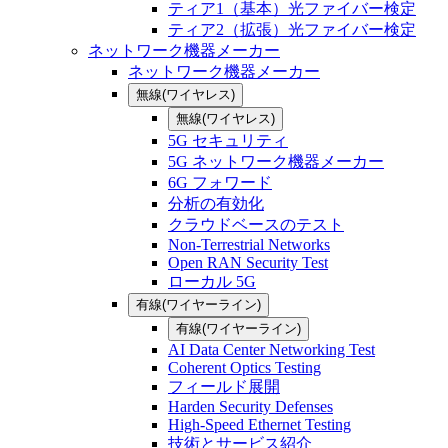
ティア1（基本）光ファイバー検定
ティア2（拡張）光ファイバー検定
ネットワーク機器メーカー
ネットワーク機器メーカー
無線(ワイヤレス)
無線(ワイヤレス)
5G セキュリティ
5G ネットワーク機器メーカー
6G フォワード
分析の有効化
クラウドベースのテスト
Non-Terrestrial Networks
Open RAN Security Test
ローカル 5G
有線(ワイヤーライン)
有線(ワイヤーライン)
AI Data Center Networking Test
Coherent Optics Testing
フィールド展開
Harden Security Defenses
High-Speed Ethernet Testing
技術とサービス紹介