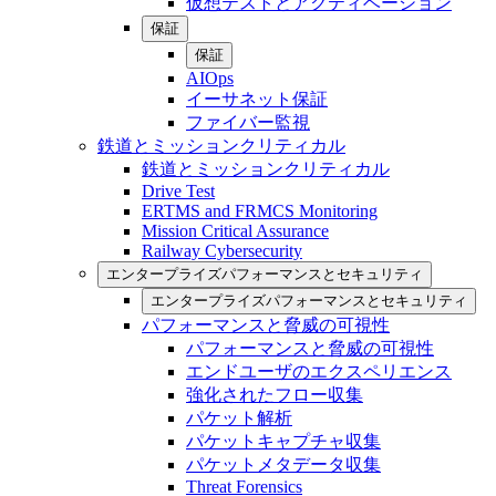
仮想テストとアクティベーション
保証
保証
AIOps
イーサネット保証
ファイバー監視
鉄道とミッションクリティカル
鉄道とミッションクリティカル
Drive Test
ERTMS and FRMCS Monitoring
Mission Critical Assurance
Railway Cybersecurity
エンタープライズパフォーマンスとセキュリティ
エンタープライズパフォーマンスとセキュリティ
パフォーマンスと脅威の可視性
パフォーマンスと脅威の可視性
エンドユーザのエクスペリエンス
強化されたフロー収集
パケット解析
パケットキャプチャ収集
パケットメタデータ収集
Threat Forensics