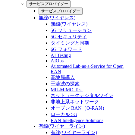
サービスプロバイダー
サービスプロバイダー
無線(ワイヤレス)
無線(ワイヤレス)
5G ソリューション
5G セキュリティ
タイミングと同期
6G フォワード
AI Testing
AIOps
Automated Lab-as-a-Service for Open
RAN
基地局導入
干渉波の探索
MU-MIMO Test
ネットワークデジタルツイン
非地上系ネットワーク
オープン RAN（O-RAN）
ローカル 5G
RAN Intelligence Solutions
有線(ワイヤーライン)
有線(ワイヤーライン)