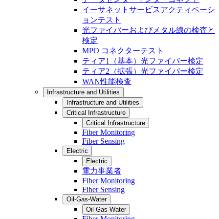
イーサネットサービスアクティベーシ
ョンテスト
光ファイバーおよびメタル線の検査と
検定
MPO コネクターテスト
ティア1（基本）光ファイバー検定
ティア2（拡張）光ファイバー検定
WAN性能検査
Infrastructure and Utilities
Infrastructure and Utilities
Critical Infrastructure
Critical Infrastructure
Fiber Monitoring
Fiber Sensing
Electric
Electric
電力事業者
Fiber Monitoring
Fiber Sensing
Oil-Gas-Water
Oil-Gas-Water
Fiber Monitoring