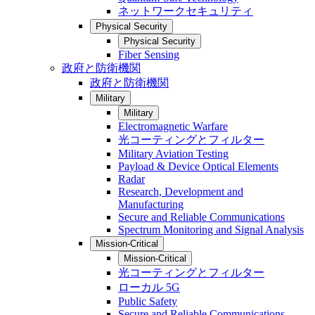
ネットワークセキュリティ
Physical Security
Physical Security
Fiber Sensing
政府と防衛機関
政府と防衛機関
Military
Military
Electromagnetic Warfare
光コーティングとフィルター
Military Aviation Testing
Payload & Device Optical Elements
Radar
Research, Development and
Manufacturing
Secure and Reliable Communications
Spectrum Monitoring and Signal Analysis
Mission-Critical
Mission-Critical
光コーティングとフィルター
ローカル 5G
Public Safety
Secure and Reliable Communications