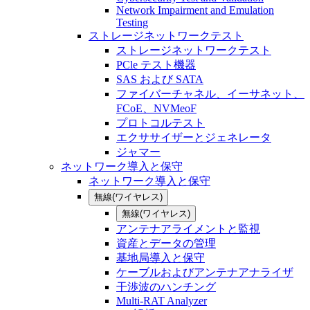
Network Impairment and Emulation
Testing
ストレージネットワークテスト
ストレージネットワークテスト
PCle テスト機器
SAS および SATA
ファイバーチャネル、イーサネット、
FCoE、NVMeoF
プロトコルテスト
エクササイザーとジェネレータ
ジャマー
ネットワーク導入と保守
ネットワーク導入と保守
無線(ワイヤレス)
無線(ワイヤレス)
アンテナアライメントと監視
資産とデータの管理
基地局導入と保守
ケーブルおよびアンテナアナライザ
干渉波のハンチング
Multi-RAT Analyzer