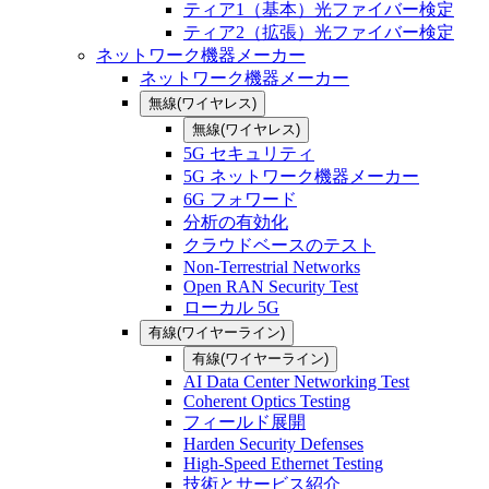
ティア1（基本）光ファイバー検定
ティア2（拡張）光ファイバー検定
ネットワーク機器メーカー
ネットワーク機器メーカー
無線(ワイヤレス)
無線(ワイヤレス)
5G セキュリティ
5G ネットワーク機器メーカー
6G フォワード
分析の有効化
クラウドベースのテスト
Non-Terrestrial Networks
Open RAN Security Test
ローカル 5G
有線(ワイヤーライン)
有線(ワイヤーライン)
AI Data Center Networking Test
Coherent Optics Testing
フィールド展開
Harden Security Defenses
High-Speed Ethernet Testing
技術とサービス紹介