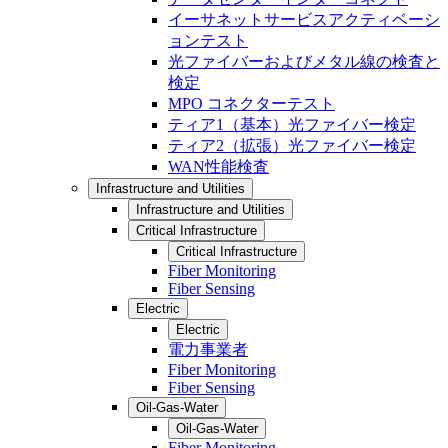
イーサネットサービスアクティベーシ
ョンテスト
光ファイバーおよびメタル線の検査と
検定
MPO コネクターテスト
ティア1（基本）光ファイバー検定
ティア2（拡張）光ファイバー検定
WAN性能検査
Infrastructure and Utilities
Infrastructure and Utilities
Critical Infrastructure
Critical Infrastructure
Fiber Monitoring
Fiber Sensing
Electric
Electric
電力事業者
Fiber Monitoring
Fiber Sensing
Oil-Gas-Water
Oil-Gas-Water
Fiber Monitoring