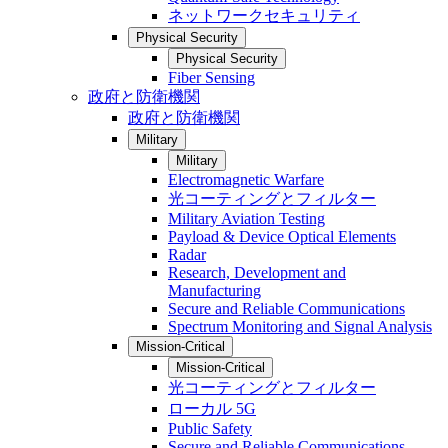
ネットワークセキュリティ
Physical Security
Physical Security
Fiber Sensing
政府と防衛機関
政府と防衛機関
Military
Military
Electromagnetic Warfare
光コーティングとフィルター
Military Aviation Testing
Payload & Device Optical Elements
Radar
Research, Development and
Manufacturing
Secure and Reliable Communications
Spectrum Monitoring and Signal Analysis
Mission-Critical
Mission-Critical
光コーティングとフィルター
ローカル 5G
Public Safety
Secure and Reliable Communications