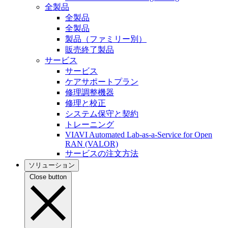
全製品
全製品
全製品
製品（ファミリー別）
販売終了製品
サービス
サービス
ケアサポートプラン
修理調整機器
修理と校正
システム保守と契約
トレーニング
VIAVI Automated Lab-as-a-Service for Open
RAN (VALOR)
サービスの注文方法
ソリューション
Close button