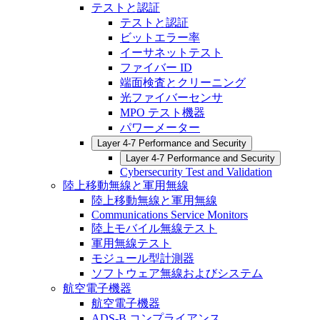
テストと認証
テストと認証
ビットエラー率
イーサネットテスト
ファイバー ID
端面検査とクリーニング
光ファイバーセンサ
MPO テスト機器
パワーメーター
Layer 4-7 Performance and Security
Layer 4-7 Performance and Security
Cybersecurity Test and Validation
陸上移動無線と軍用無線
陸上移動無線と軍用無線
Communications Service Monitors
陸上モバイル無線テスト
軍用無線テスト
モジュール型計測器
ソフトウェア無線およびシステム
航空電子機器
航空電子機器
ADS-B コンプライアンス