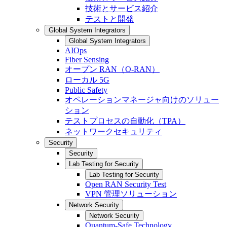
技術とサービス紹介
テストと開発
Global System Integrators
Global System Integrators
AIOps
Fiber Sensing
オープン RAN（O-RAN）
ローカル 5G
Public Safety
オペレーションマネージャ向けのソリュー
ション
テストプロセスの自動化（TPA）
ネットワークセキュリティ
Security
Security
Lab Testing for Security
Lab Testing for Security
Open RAN Security Test
VPN 管理ソリューション
Network Security
Network Security
Quantum-Safe Technology