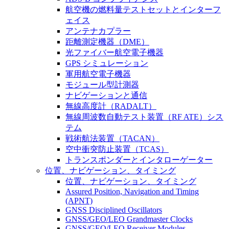
航空機の燃料量テストセットとインターフ
ェイス
アンテナカプラー
距離測定機器（DME）
光ファイバー航空電子機器
GPS シミュレーション
軍用航空電子機器
モジュール型計測器
ナビゲーションと通信
無線高度計（RADALT）
無線周波数自動テスト装置（RF ATE）シス
テム
戦術航法装置（TACAN）
空中衝突防止装置（TCAS）
トランスポンダーとインタローゲーター
位置、ナビゲーション、タイミング
位置、ナビゲーション、タイミング
Assured Position, Navigation and Timing
(APNT)
GNSS Disciplined Oscillators
GNSS/GEO/LEO Grandmaster Clocks
GNSS/GEO/LEO Receiver Modules