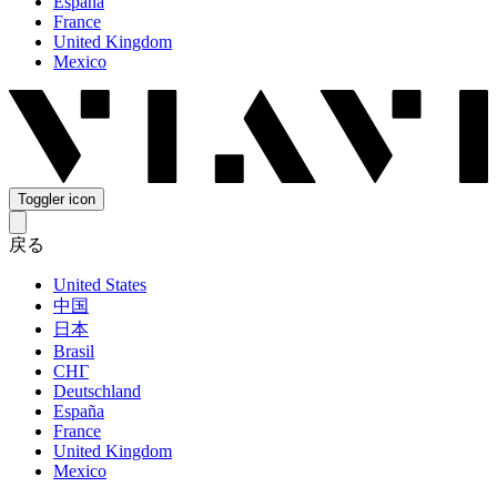
España
France
United Kingdom
Mexico
Toggler icon
戻る
United States
中国
日本
Brasil
СНГ
Deutschland
España
France
United Kingdom
Mexico