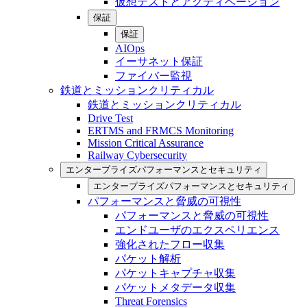
仮想テストとアクティベーション
保証
保証
AIOps
イーサネット保証
ファイバー監視
鉄道とミッションクリティカル
鉄道とミッションクリティカル
Drive Test
ERTMS and FRMCS Monitoring
Mission Critical Assurance
Railway Cybersecurity
エンタープライズパフォーマンスとセキュリティ
エンタープライズパフォーマンスとセキュリティ
パフォーマンスと脅威の可視性
パフォーマンスと脅威の可視性
エンドユーザのエクスペリエンス
強化されたフロー収集
パケット解析
パケットキャプチャ収集
パケットメタデータ収集
Threat Forensics