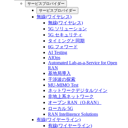
サービスプロバイダー
サービスプロバイダー
無線(ワイヤレス)
無線(ワイヤレス)
5G ソリューション
5G セキュリティ
タイミングと同期
6G フォワード
AI Testing
AIOps
Automated Lab-as-a-Service for Open
RAN
基地局導入
干渉波の探索
MU-MIMO Test
ネットワークデジタルツイン
非地上系ネットワーク
オープン RAN（O-RAN）
ローカル 5G
RAN Intelligence Solutions
有線(ワイヤーライン)
有線(ワイヤーライン)