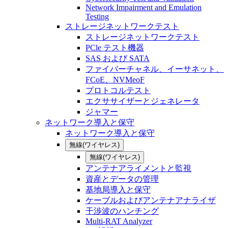
Network Impairment and Emulation
Testing
ストレージネットワークテスト
ストレージネットワークテスト
PCle テスト機器
SAS および SATA
ファイバーチャネル、イーサネット、
FCoE、NVMeoF
プロトコルテスト
エクササイザーとジェネレータ
ジャマー
ネットワーク導入と保守
ネットワーク導入と保守
無線(ワイヤレス)
無線(ワイヤレス)
アンテナアライメントと監視
資産とデータの管理
基地局導入と保守
ケーブルおよびアンテナアナライザ
干渉波のハンチング
Multi-RAT Analyzer