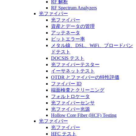
RF 解析
RF Spectrum Analyzers
光ファイバー
光ファイバー
資産とデータの管理
アッテネータ
ビットエラー率
メタル線、DSL、WiFi、ブロードバン
ドテスト
DOCSIS テスト
光ファイバーテスター
イーサネットテスト
OTDR とファイバーの特性評価
ファイバー ID
端面検査とクリーニング
フォルトロケータ
光ファイバーセンサ
光ファイバー光源
Hollow Core Fiber (HCF) Testing
光ファイバー
光ファイバー
HFC テスト