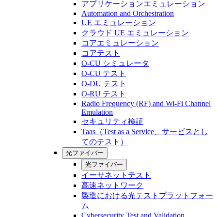
アプリケーションエミュレーション
Automation and Orchestration
UE エミュレーション
クラウド UE エミュレーション
コアエミュレーション
コアテスト
O-CU シミュレータ
O-CU テスト
O-DU テスト
O-RU テスト
Radio Frequency (RF) and Wi-Fi Channel
Emulation
セキュリティ検証
Taas（Test as a Service、サービスとし
てのテスト）
光ファイバー
光ファイバー
イーサネットテスト
高速ネットワーク
製造における光テストプラットフォー
ム
Cybersecurity Test and Validation