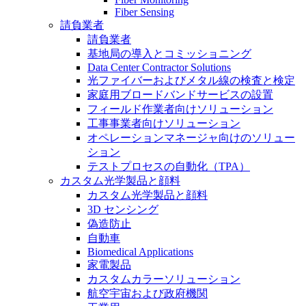
Fiber Sensing
請負業者
請負業者
基地局の導入とコミッショニング
Data Center Contractor Solutions
光ファイバーおよびメタル線の検査と検定
家庭用ブロードバンドサービスの設置
フィールド作業者向けソリューション
工事事業者向けソリューション
オペレーションマネージャ向けのソリュー
ション
テストプロセスの自動化（TPA）
カスタム光学製品と顔料
カスタム光学製品と顔料
3D センシング
偽造防止
自動車
Biomedical Applications
家電製品
カスタムカラーソリューション
航空宇宙および政府機関