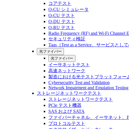
コアテスト
O-CU シミュレータ
O-CU テスト
O-DU テスト
O-RU テスト
Radio Frequency (RF) and Wi-Fi Channel E
セキュリティ検証
Taas（Test as a Service、サービス
光ファイバー
光ファイバー
イーサネットテスト
高速ネットワーク
製造における光テストプラットフォー
Cybersecurity Test and Validation
Network Impairment and Emulation Testing
ストレージネットワークテスト
ストレージネットワークテスト
PCle テスト機器
SAS および SATA
ファイバーチャネル、イーサネット、FCo
プロトコルテスト