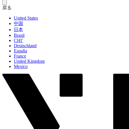
戻る
United States
中国
日本
Brasil
СНГ
Deutschland
España
France
United Kingdom
Mexico