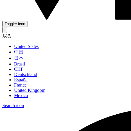
Toggler icon
戻る
United States
中国
日本
Brasil
СНГ
Deutschland
España
France
United Kingdom
Mexico
Search icon