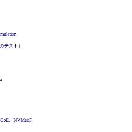
mulation
としてのテスト）
ム
E、NVMeoF