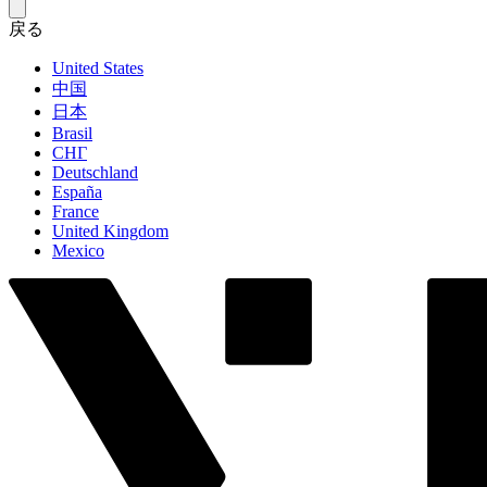
戻る
United States
中国
日本
Brasil
СНГ
Deutschland
España
France
United Kingdom
Mexico