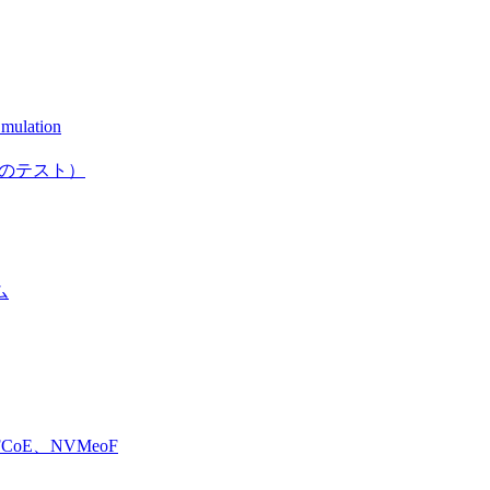
mulation
としてのテスト）
ム
E、NVMeoF