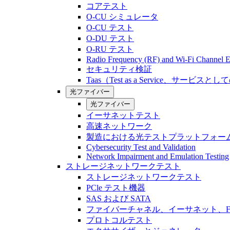
コアテスト
O-CU シミュレータ
O-CU テスト
O-DU テスト
O-RU テスト
Radio Frequency (RF) and Wi-Fi Channel E
セキュリティ検証
Taas（Test as a Service、サービス
光ファイバー
光ファイバー
イーサネットテスト
高速ネットワーク
製造における光テストプラットフォー
Cybersecurity Test and Validation
Network Impairment and Emulation Testing
ストレージネットワークテスト
ストレージネットワークテスト
PCle テスト機器
SAS および SATA
ファイバーチャネル、イーサネット、FCo
プロトコルテスト