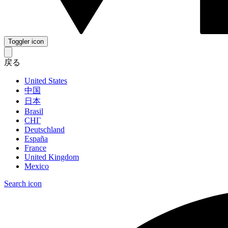
Toggler icon
戻る
United States
中国
日本
Brasil
СНГ
Deutschland
España
France
United Kingdom
Mexico
Search icon