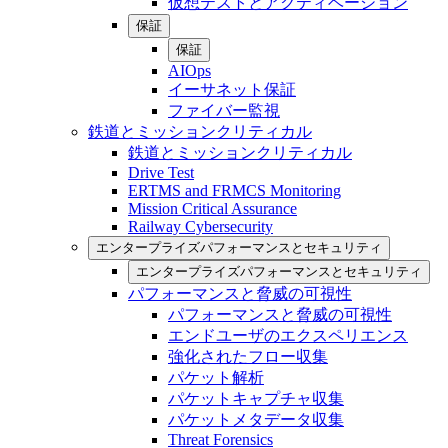
仮想テストとアクティベーション
保証
保証
AIOps
イーサネット保証
ファイバー監視
鉄道とミッションクリティカル
鉄道とミッションクリティカル
Drive Test
ERTMS and FRMCS Monitoring
Mission Critical Assurance
Railway Cybersecurity
エンタープライズパフォーマンスとセキュリティ
エンタープライズパフォーマンスとセキュリティ
パフォーマンスと脅威の可視性
パフォーマンスと脅威の可視性
エンドユーザのエクスペリエンス
強化されたフロー収集
パケット解析
パケットキャプチャ収集
パケットメタデータ収集
Threat Forensics