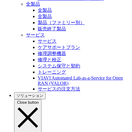
全製品
全製品
全製品
製品（ファミリー別）
販売終了製品
サービス
サービス
ケアサポートプラン
修理調整機器
修理と校正
システム保守と契約
トレーニング
VIAVI Automated Lab-as-a-Service for Open
RAN (VALOR)
サービスの注文方法
ソリューション
Close button