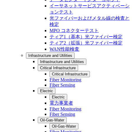
イーサネットサービスアクティベーシ
ョンテスト
光ファイバーおよびメタル線の検査と
検定
MPO コネクターテスト
ティア1（基本）光ファイバー検定
ティア2（拡張）光ファイバー検定
WAN性能検査
Infrastructure and Utilities
Infrastructure and Utilities
Critical Infrastructure
Critical Infrastructure
Fiber Monitoring
Fiber Sensing
Electric
Electric
電力事業者
Fiber Monitoring
Fiber Sensing
Oil-Gas-Water
Oil-Gas-Water
Fiber Monitoring