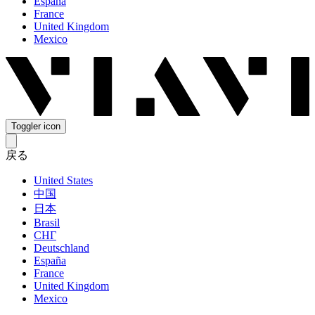
España
France
United Kingdom
Mexico
Toggler icon
戻る
United States
中国
日本
Brasil
СНГ
Deutschland
España
France
United Kingdom
Mexico