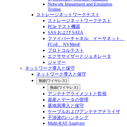
Network Impairment and Emulation
Testing
ストレージネットワークテスト
ストレージネットワークテスト
PCle テスト機器
SAS および SATA
ファイバーチャネル、イーサネット、
FCoE、NVMeoF
プロトコルテスト
エクササイザーとジェネレータ
ジャマー
ネットワーク導入と保守
ネットワーク導入と保守
無線(ワイヤレス)
無線(ワイヤレス)
アンテナアライメントと監視
資産とデータの管理
基地局導入と保守
ケーブルおよびアンテナアナライザ
干渉波のハンチング
Multi-RAT Analyzer