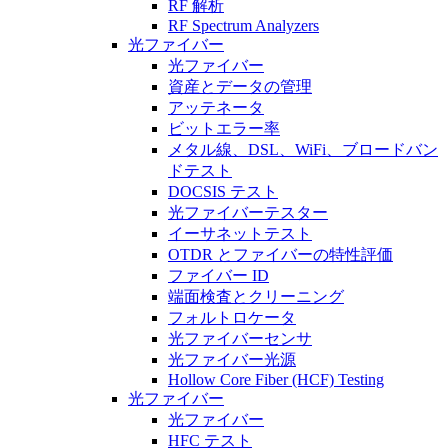
RF 解析
RF Spectrum Analyzers
光ファイバー
光ファイバー
資産とデータの管理
アッテネータ
ビットエラー率
メタル線、DSL、WiFi、ブロードバン
ドテスト
DOCSIS テスト
光ファイバーテスター
イーサネットテスト
OTDR とファイバーの特性評価
ファイバー ID
端面検査とクリーニング
フォルトロケータ
光ファイバーセンサ
光ファイバー光源
Hollow Core Fiber (HCF) Testing
光ファイバー
光ファイバー
HFC テスト