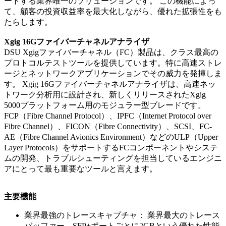
ートする業界唯一のソリューションです。 この機能によっ
て、顧客の投資収益率を最大化しながら、優れた拡張性をも
たらします。
Xgig 16Gファイバーチャネルアナライザ
DSU Xgigファイバーチャネル（FC）製品は、クラス最高の
プロトコルテストツールを提供しています。特に高速ストレ
ージとネットワークアプリケーションでその威力を発揮しま
す。 Xgig 16Gファイバーチャネルアナライザは、高速ネッ
トワーク分析用に設計され、新しくリリースされたXgig
5000プラットフォーム用のモジュラー型ブレードです。
FCP（Fibre Channel Protocol）、IPFC（Internet Protocol over
Fibre Channel）、FICON（Fibre Connectivity）、SCSI、FC-
AE（Fibre Channel Avionics Environment）などのULP（Upper
Layer Protocols）をサポートするFCコンポーネントやシステ
ムの開発、トラブルシューティングを担当しているエンジニ
アにとって最も重要なツールと言えます。
主要機能
業界最強のトレースキャプチャ： 業界最大のトレース
バッファー、SFP+ポートごとに2GBという優れた性能