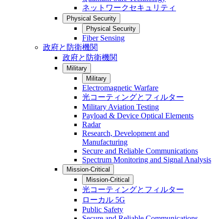
ネットワークセキュリティ
Physical Security
Physical Security
Fiber Sensing
政府と防衛機関
政府と防衛機関
Military
Military
Electromagnetic Warfare
光コーティングとフィルター
Military Aviation Testing
Payload & Device Optical Elements
Radar
Research, Development and
Manufacturing
Secure and Reliable Communications
Spectrum Monitoring and Signal Analysis
Mission-Critical
Mission-Critical
光コーティングとフィルター
ローカル 5G
Public Safety
Secure and Reliable Communications