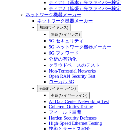
ティア1（基本）光ファイバー検定
ティア2（拡張）光ファイバー検定
ネットワーク機器メーカー
ネットワーク機器メーカー
無線(ワイヤレス)
無線(ワイヤレス)
5G セキュリティ
5G ネットワーク機器メーカー
6G フォワード
分析の有効化
クラウドベースのテスト
Non-Terrestrial Networks
Open RAN Security Test
ローカル 5G
有線(ワイヤーライン)
有線(ワイヤーライン)
AI Data Center Networking Test
Coherent Optics Testing
フィールド展開
Harden Security Defenses
High-Speed Ethernet Testing
技術とサービス紹介