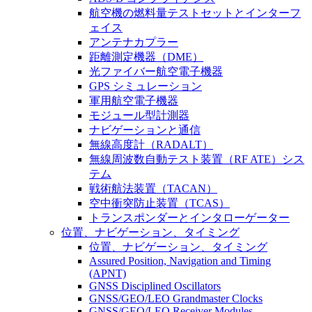
航空機の燃料量テストセットとインターフ
ェイス
アンテナカプラー
距離測定機器（DME）
光ファイバー航空電子機器
GPS シミュレーション
軍用航空電子機器
モジュール型計測器
ナビゲーションと通信
無線高度計（RADALT）
無線周波数自動テスト装置（RF ATE）シス
テム
戦術航法装置（TACAN）
空中衝突防止装置（TCAS）
トランスポンダーとインタローゲーター
位置、ナビゲーション、タイミング
位置、ナビゲーション、タイミング
Assured Position, Navigation and Timing
(APNT)
GNSS Disciplined Oscillators
GNSS/GEO/LEO Grandmaster Clocks
GNSS/GEO/LEO Receiver Modules