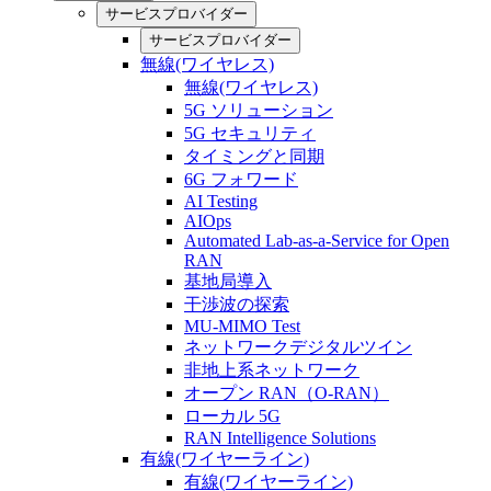
サービスプロバイダー
サービスプロバイダー
無線(ワイヤレス)
無線(ワイヤレス)
5G ソリューション
5G セキュリティ
タイミングと同期
6G フォワード
AI Testing
AIOps
Automated Lab-as-a-Service for Open
RAN
基地局導入
干渉波の探索
MU-MIMO Test
ネットワークデジタルツイン
非地上系ネットワーク
オープン RAN（O-RAN）
ローカル 5G
RAN Intelligence Solutions
有線(ワイヤーライン)
有線(ワイヤーライン)