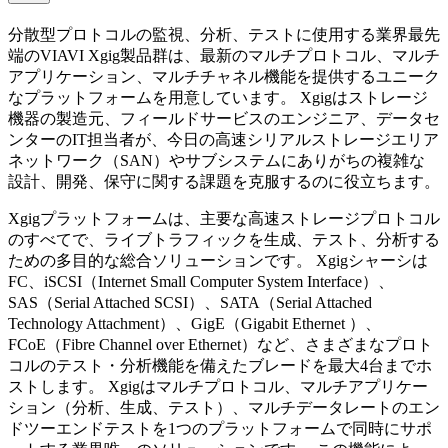
分散型プロトコルの監視、分析、テストに使用する業界最先
端のVIAVI Xgig製品群は、最新のマルチプロトコル、マルチ
アプリケーション、マルチチャネル機能を提供するユニーク
なプラットフォームを用意しています。 Xgigはストレージ
機器の製造元、フィールドサービスのエンジニア、データセ
ンターのIT担当者が、今日の高速シリアルストレージエリア
ネットワーク（SAN）やサブシステムにありがちの複雑な
設計、開発、保守に関する課題を克服するのに役立ちます。
Xgigプラットフォームは、主要な高速ストレージプロトコル
のすべてで、ライブトラフィックを生成、テスト、分析する
ための多目的な総合ソリューションです。 Xgigシャーシは
FC、iSCSI（Internet Small Computer System Interface）、
SAS（Serial Attached SCSI）、SATA（Serial Attached
Technology Attachment）、GigE（Gigabit Ethernet ）、
FCoE（Fibre Channel over Ethernet）など、さまざまなプロト
コルのテスト・分析機能を備えたブレードを最大4台までホ
ストします。 Xgigはマルチプロトコル、マルチアプリケー
ション（分析、生成、テスト）、マルチデータレートのエン
ドツーエンドテストを1つのプラットフォームで同時にサポ