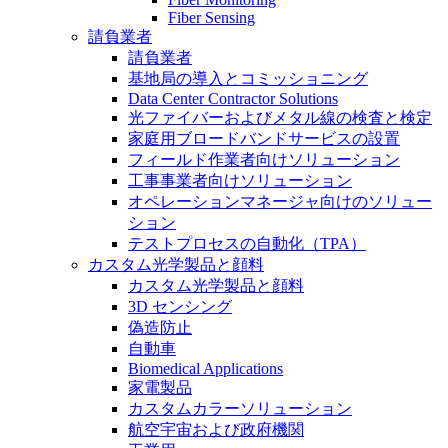
Fiber Sensing
請負業者
請負業者
基地局の導入とコミッショニング
Data Center Contractor Solutions
光ファイバーおよびメタル線の検査と検定
家庭用ブロードバンドサービスの設置
フィールド作業者向けソリューション
工事事業者向けソリューション
オペレーションマネージャ向けのソリュー
ション
テストプロセスの自動化（TPA）
カスタム光学製品と顔料
カスタム光学製品と顔料
3D センシング
偽造防止
自動車
Biomedical Applications
家電製品
カスタムカラーソリューション
航空宇宙および政府機関