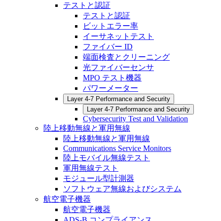
テストと認証
テストと認証
ビットエラー率
イーサネットテスト
ファイバー ID
端面検査とクリーニング
光ファイバーセンサ
MPO テスト機器
パワーメーター
Layer 4-7 Performance and Security
Layer 4-7 Performance and Security
Cybersecurity Test and Validation
陸上移動無線と軍用無線
陸上移動無線と軍用無線
Communications Service Monitors
陸上モバイル無線テスト
軍用無線テスト
モジュール型計測器
ソフトウェア無線およびシステム
航空電子機器
航空電子機器
ADS-B コンプライアンス