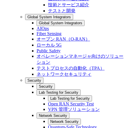
技術とサービス紹介
テストと開発
Global System Integrators
Global System Integrators
AIOps
Fiber Sensing
オープン RAN（O-RAN）
ローカル 5G
Public Safety
オペレーションマネージャ向けのソリュー
ション
テストプロセスの自動化（TPA）
ネットワークセキュリティ
Security
Security
Lab Testing for Security
Lab Testing for Security
Open RAN Security Test
VPN 管理ソリューション
Network Security
Network Security
Quantum-Safe Technology