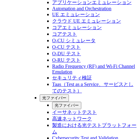
アプリケーションエミュレーション
Automation and Orchestration
UE エミュレーション
クラウド UE エミュレーション
コアエミュレーション
コアテスト
O-CU シミュレータ
O-CU テスト
O-DU テスト
O-RU テスト
Radio Frequency (RF) and Wi-Fi Channel
Emulation
セキュリティ検証
Taas（Test as a Service、サービスとし
てのテスト）
光ファイバー
光ファイバー
イーサネットテスト
高速ネットワーク
製造における光テストプラットフォー
ム
Cybersecurity Test and Validation