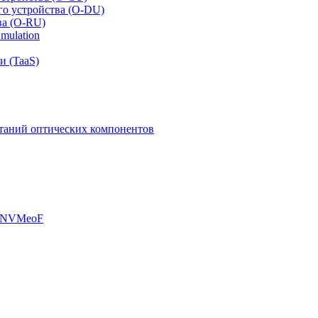
го устройства (O-DU)
ва (O-RU)
mulation
и (TaaS)
таний оптических компонентов
, NVMeoF