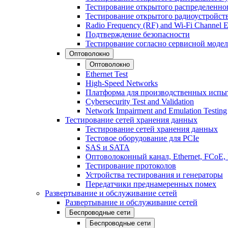
Тестирование открытого распределенно
Тестирование открытого радиоустройст
Radio Frequency (RF) and Wi-Fi Channel E
Подтверждение безопасности
Тестирование согласно сервисной модел
Оптоволокно
Оптоволокно
Ethernet Test
High-Speed Networks
Платформа для производственных испы
Cybersecurity Test and Validation
Network Impairment and Emulation Testing
Тестирование сетей хранения данных
Тестирование сетей хранения данных
Тестовое оборудование для PCIe
SAS и SATA
Оптоволоконный канал, Ethernet, FCoE
Тестирование протоколов
Устройства тестирования и генераторы
Передатчики преднамеренных помех
Развертывание и обслуживание сетей
Развертывание и обслуживание сетей
Беспроводные сети
Беспроводные сети