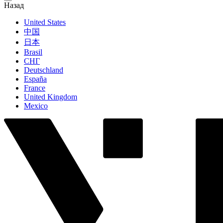
Назад
United States
中国
日本
Brasil
СНГ
Deutschland
España
France
United Kingdom
Mexico