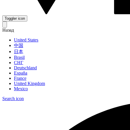
Toggler icon
Назад
United States
中国
日本
Brasil
СНГ
Deutschland
España
France
United Kingdom
Mexico
Search icon