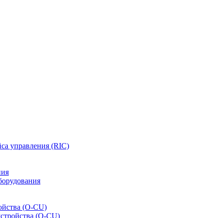
са управления (RIC)
ния
борудования
ойства (O-CU)
устройства (O-CU)