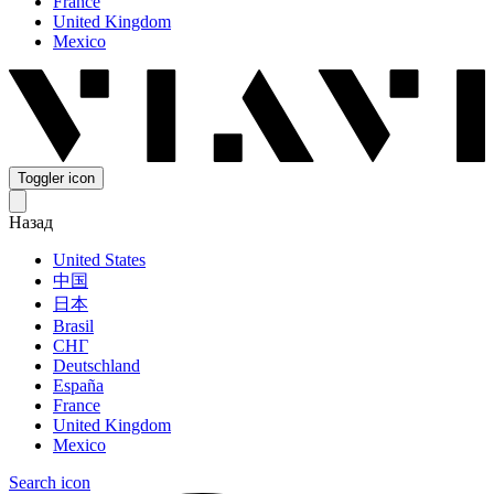
France
United Kingdom
Mexico
Toggler icon
Назад
United States
中国
日本
Brasil
СНГ
Deutschland
España
France
United Kingdom
Mexico
Search icon