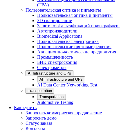
(TPA)
Пользовательская оптика и пигменты
Пользовательская оптика и пигменты
3D сканирование
Зашита от фальсификаций и контрафакта
Автопроизводители
Biomedical Applications
Пользовательская электроника
Пользовательские цветовые решения
Авиационно-космические предприятия
Промышленность
БИК-спектроскопия
Спектрометры
AI Infrastructure and OPs
AI Infrastructure and OPs
AI Data Center Networking Test
Transportation
Transportation
Automotive Testing
Как купить
Запросить коммерческое предложение
Запросить демо
Статус заказа
Контакты