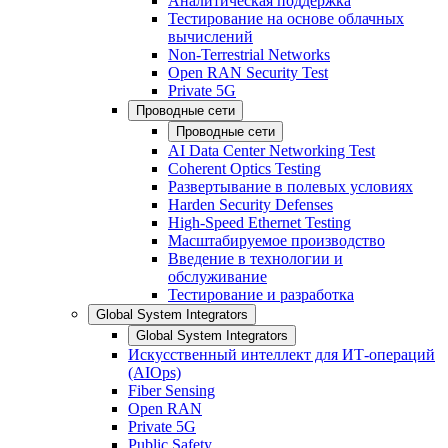
Аналитическая поддержка
Тестирование на основе облачных
вычислений
Non-Terrestrial Networks
Open RAN Security Test
Private 5G
Проводные сети
Проводные сети
AI Data Center Networking Test
Coherent Optics Testing
Развертывание в полевых условиях
Harden Security Defenses
High-Speed Ethernet Testing
Масштабируемое производство
Введение в технологии и
обслуживание
Тестирование и разработка
Global System Integrators
Global System Integrators
Искусственный интеллект для ИТ-операций
(AIOps)
Fiber Sensing
Open RAN
Private 5G
Public Safety