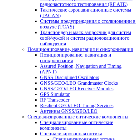
радиочастотного тестирования (RF ATE)
Тактические аэронавигационные системы
(TACAN)
Системы предупреждения о столкновении в
воздухе (TCAS)
Транспондер и маяк-запросчик для систем
свой/чужой и систем радиолокационного
наблюдения
Позиционирование, навигация и синхронизация
Позиционирование, навигация и
синхронизация
Assured Position, Navigation and Timing
(APNT)
GNSS Disciplined Oscillators
GNSS/GEO/LEO Grandmaster Clocks
GNSS/GEO/LEO Receiver Modules
GPS Simulator
RF Transcoder
Resilient GEO/LEO Timing Services
Антенны GNSS/GEO/LEO
Специализированные оптические компоненты
Специализированные оптические
компоненты
Специализированная оптика
Специализированная оптика