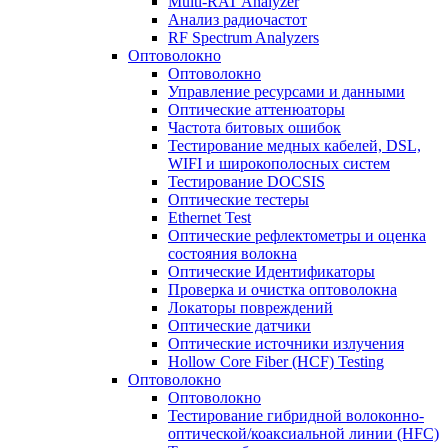
Multi-RAT Analyzer
Анализ радиочастот
RF Spectrum Analyzers
Оптоволокно
Оптоволокно
Управление ресурсами и данными
Оптические aттенюаторы
Частота битовых ошибок
Тестирование медных кабелей, DSL,
WIFI и широкополосных систем
Тестирование DOCSIS
Оптические тестеры
Ethernet Test
Оптические рефлектометры и оценка
состояния волокна
Оптические Идентификаторы
Проверка и очистка оптоволокна
Локаторы повреждений
Оптические датчики
Оптические источники излучения
Hollow Core Fiber (HCF) Testing
Оптоволокно
Оптоволокно
Тестирование гибридной волоконно-
оптической/коаксиальной линии (HFC)