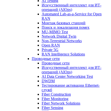
AI Testing
Искусственный интеллект для ИТ-
операций (AIOps)
Automated Lab-as-a-Service for Open
RAN
Монтаж базовых станций
Поиск и локализация помех
MU-MIMO Test
Network Digital Twin
Non-Terrestrial Networks
Open RAN
Private 5G
RAN Intelligence Solutions
Проводные сети
Проводные сети
Искусственный интеллект для ИТ-
операций (AIOps)
AI Data Center Networking Test
DWDM
Тестирование активации Ethernet-
служб
Fiber Construction
Fiber Monitoring
Fiber Network Solutions
Fiber Sensing