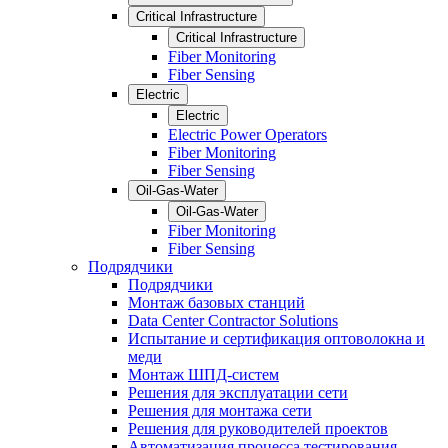
Critical Infrastructure
Critical Infrastructure
Fiber Monitoring
Fiber Sensing
Electric
Electric
Electric Power Operators
Fiber Monitoring
Fiber Sensing
Oil-Gas-Water
Oil-Gas-Water
Fiber Monitoring
Fiber Sensing
Подрядчики
Подрядчики
Монтаж базовых станций
Data Center Contractor Solutions
Испытание и сертификация оптоволокна и
меди
Монтаж ШПД-систем
Решения для эксплуатации сети
Решения для монтажа сети
Решения для руководителей проектов
Автоматизация процесса тестирования