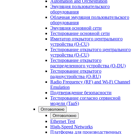
Automation and Orchestration
Эмуляция пользовательского
оборудования
Облачная эмуляция пользовательского
оборудования
Эмуляция основной сети
Тестирование основной сети
Имитатор открытого центрального
устройства (O-CU)
Тестирование открытого центрального
устройства (O-CU)
Тестирование открытого
распределенного устройства (O-DU)
Тестирование открытого
радиоустройства (O-RU)
Radio Frequency (RF) and Wi-Fi Channel
Emulation
Подтверждение безопасности
Тестирование согласно сервисной
модели (TaaS)
Оптоволокно
Оптоволокно
Ethernet Test
High-Speed Networks
Платформа для производственных