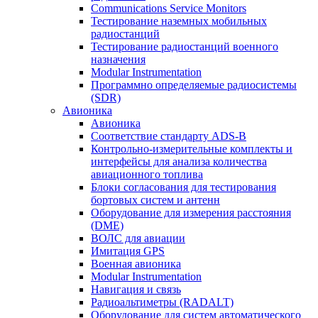
Communications Service Monitors
Тестирование наземных мобильных
радиостанций
Тестирование радиостанций военного
назначения
Modular Instrumentation
Программно определяемые радиосистемы
(SDR)
Авионика
Авионика
Соответствие стандарту ADS-B
Контрольно-измерительные комплекты и
интерфейсы для анализа количества
авиационного топлива
Блоки согласования для тестирования
бортовых систем и антенн
Оборудование для измерения расстояния
(DME)
ВОЛС для авиации
Имитация GPS
Военная авионика
Modular Instrumentation
Навигация и связь
Радиоальтиметры (RADALT)
Оборудование для систем автоматического