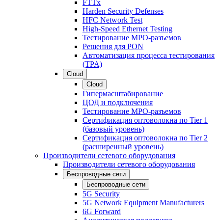
FTTx
Harden Security Defenses
HFC Network Test
High-Speed Ethernet Testing
Тестирование МРО-разъемов
Решения для PON
Автоматизация процесса тестирования
(TPA)
Cloud
Cloud
Гипермасштабирование
ЦОД и подключения
Тестирование МРО-разъемов
Сертификация оптоволокна по Tier 1
(базовый уровень)
Сертификация оптоволокна по Tier 2
(расширенный уровень)
Производители сетевого оборудования
Производители сетевого оборудования
Беспроводные сети
Беспроводные сети
5G Security
5G Network Equipment Manufacturers
6G Forward