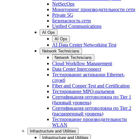
NetSecOps
Мониторинг производительности сети
Private 5G
Безопасность сети
Unified Communications
AI Ops
AI Ops
AI Data Center Networking Test
Network Technicians
Network Technicians
Cloud Workflow Management
Data Center Interconnect
Тестирование активации Ethernet-
служб
Fiber and Copper Test and Certification
Тестирование МРО-разъемов
Сертификация оптоволокна по Tier 1
(базовый уровень)
Сертификация оптоволокна по Tier 2
(расширенный уровень)
Тестирование производительности
WLAN
Infrastructure and Utilities
Infrastructure and Utilities