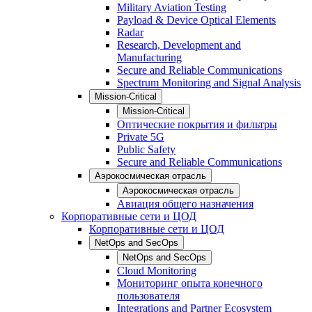
Military Aviation Testing
Payload & Device Optical Elements
Radar
Research, Development and
Manufacturing
Secure and Reliable Communications
Spectrum Monitoring and Signal Analysis
Mission-Critical
Mission-Critical
Оптические покрытия и фильтры
Private 5G
Public Safety
Secure and Reliable Communications
Аэрокосмическая отрасль
Аэрокосмическая отрасль
Авиация общего назначения
Корпоративные сети и ЦОД
Корпоративные сети и ЦОД
NetOps and SecOps
NetOps and SecOps
Cloud Monitoring
Мониторинг опыта конечного
пользователя
Integrations and Partner Ecosystem