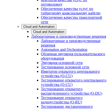
оптоволокну
Обеспечение качества услуг по
гибридному коаксиальному кабелю
Обеспечение качества транспортной
сети
Cloud and Automation
Cloud and Automation
Лабораторные и производственные решения
Лабораторные и производственные
решения
Automation and Orchestration
Облачная эмуляция пользовательского
оборудования
Эмуляция основной сети
Тестирование основной сети
Имитатор открытого центрального
устройства (O-CU)
Тестирование открытого центрального
устройства (O-CU)
Тестирование открытого
распределенного устройства (O-DU)
Тестирование открытого
радиоустройства (O-RU)
Тестирование дистанционного