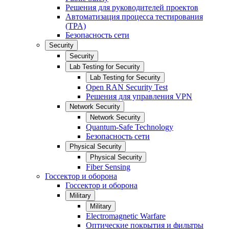
Решения для руководителей проектов
Автоматизация процесса тестирования
(TPA)
Безопасность сети
Security
Security
Lab Testing for Security
Lab Testing for Security
Open RAN Security Test
Решения для управления VPN
Network Security
Network Security
Quantum-Safe Technology
Безопасность сети
Physical Security
Physical Security
Fiber Sensing
Госсектор и оборона
Госсектор и оборона
Military
Military
Electromagnetic Warfare
Оптические покрытия и фильтры