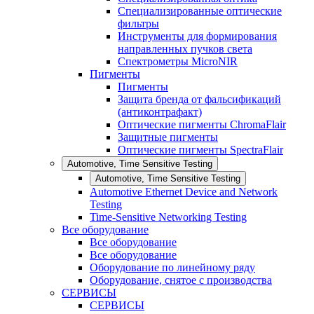
Специализированные оптические
фильтры
Инструменты для формирования
направленных пучков света
Спектрометры MicroNIR
Пигменты
Пигменты
Защита бренда от фальсификаций
(антиконтрафакт)
Оптические пигменты ChromaFlair
Защитные пигменты
Оптические пигменты SpectraFlair
Automotive, Time Sensitive Testing
Automotive, Time Sensitive Testing
Automotive Ethernet Device and Network
Testing
Time-Sensitive Networking Testing
Все оборудование
Все оборудование
Все оборудование
Оборудование по линейному ряду
Оборудование, снятое с производства
СЕРВИСЫ
СЕРВИСЫ