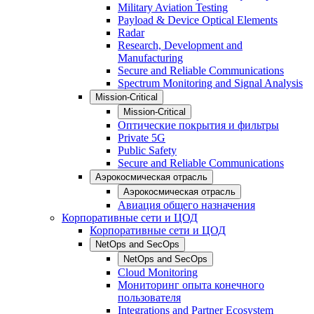
Military Aviation Testing
Payload & Device Optical Elements
Radar
Research, Development and
Manufacturing
Secure and Reliable Communications
Spectrum Monitoring and Signal Analysis
Mission-Critical
Mission-Critical
Оптические покрытия и фильтры
Private 5G
Public Safety
Secure and Reliable Communications
Аэрокосмическая отрасль
Аэрокосмическая отрасль
Авиация общего назначения
Корпоративные сети и ЦОД
Корпоративные сети и ЦОД
NetOps and SecOps
NetOps and SecOps
Cloud Monitoring
Мониторинг опыта конечного
пользователя
Integrations and Partner Ecosystem