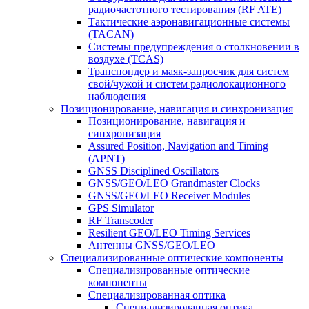
радиочастотного тестирования (RF ATE)
Тактические аэронавигационные системы
(TACAN)
Системы предупреждения о столкновении в
воздухе (TCAS)
Транспондер и маяк-запросчик для систем
свой/чужой и систем радиолокационного
наблюдения
Позиционирование, навигация и синхронизация
Позиционирование, навигация и
синхронизация
Assured Position, Navigation and Timing
(APNT)
GNSS Disciplined Oscillators
GNSS/GEO/LEO Grandmaster Clocks
GNSS/GEO/LEO Receiver Modules
GPS Simulator
RF Transcoder
Resilient GEO/LEO Timing Services
Антенны GNSS/GEO/LEO
Специализированные оптические компоненты
Специализированные оптические
компоненты
Специализированная оптика
Специализированная оптика