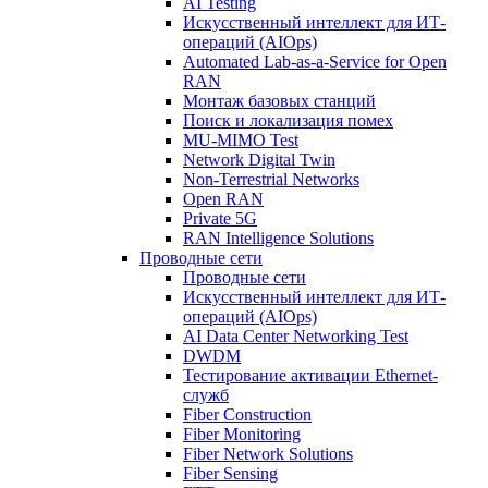
AI Testing
Искусственный интеллект для ИТ-
операций (AIOps)
Automated Lab-as-a-Service for Open
RAN
Монтаж базовых станций
Поиск и локализация помех
MU-MIMO Test
Network Digital Twin
Non-Terrestrial Networks
Open RAN
Private 5G
RAN Intelligence Solutions
Проводные сети
Проводные сети
Искусственный интеллект для ИТ-
операций (AIOps)
AI Data Center Networking Test
DWDM
Тестирование активации Ethernet-
служб
Fiber Construction
Fiber Monitoring
Fiber Network Solutions
Fiber Sensing