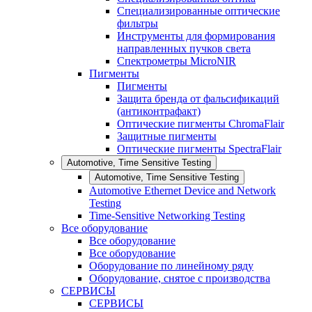
Специализированные оптические
фильтры
Инструменты для формирования
направленных пучков света
Спектрометры MicroNIR
Пигменты
Пигменты
Защита бренда от фальсификаций
(антиконтрафакт)
Оптические пигменты ChromaFlair
Защитные пигменты
Оптические пигменты SpectraFlair
Automotive, Time Sensitive Testing
Automotive, Time Sensitive Testing
Automotive Ethernet Device and Network
Testing
Time-Sensitive Networking Testing
Все оборудование
Все оборудование
Все оборудование
Оборудование по линейному ряду
Оборудование, снятое с производства
СЕРВИСЫ
СЕРВИСЫ