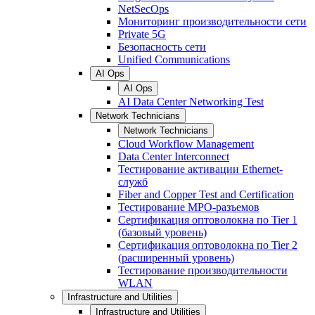
NetSecOps
Мониторинг производительности сети
Private 5G
Безопасность сети
Unified Communications
AI Ops
AI Ops
AI Data Center Networking Test
Network Technicians
Network Technicians
Cloud Workflow Management
Data Center Interconnect
Тестирование активации Ethernet-
служб
Fiber and Copper Test and Certification
Тестирование МРО-разъемов
Сертификация оптоволокна по Tier 1
(базовый уровень)
Сертификация оптоволокна по Tier 2
(расширенный уровень)
Тестирование производительности
WLAN
Infrastructure and Utilities
Infrastructure and Utilities