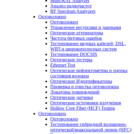
Multi-RAT Analyzer
Анализ радиочастот
RF Spectrum Analyzers
Оптоволокно
Оптоволокно
Управление ресурсами и данными
Оптические aттенюаторы
Частота битовых ошибок
Тестирование медных кабелей, DSL,
WIFI и широкополосных систем
Тестирование DOCSIS
Оптические тестеры
Ethernet Test
Оптические рефлектометры и оценка
состояния волокна
Оптические Идентификаторы
Проверка и очистка оптоволокна
Локаторы повреждений
Оптические датчики
Оптические источники излучения
Hollow Core Fiber (HCF) Testing
Оптоволокно
Оптоволокно
Тестирование гибридной волоконно-
оптической/коаксиальной линии (HFC)