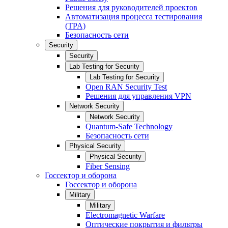
Решения для руководителей проектов
Автоматизация процесса тестирования
(TPA)
Безопасность сети
Security
Security
Lab Testing for Security
Lab Testing for Security
Open RAN Security Test
Решения для управления VPN
Network Security
Network Security
Quantum-Safe Technology
Безопасность сети
Physical Security
Physical Security
Fiber Sensing
Госсектор и оборона
Госсектор и оборона
Military
Military
Electromagnetic Warfare
Оптические покрытия и фильтры