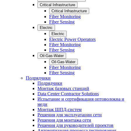
Critical Infrastructure
Critical Infrastructure
Fiber Monitoring
Fiber Sensing
Electric
Electric
Electric Power Operators
Fiber Monitoring
Fiber Sensing
Oil-Gas-Water
Oil-Gas-Water
Fiber Monitoring
Fiber Sensing
Подрядчики
Подрядчики
Монтаж базовых станций
Data Center Contractor Solutions
Испытание и сертификация оптоволокна и
меди
Монтаж ШПД-систем
Решения для эксплуатации сети
Решения для монтажа сети
Решения для руководителей проектов
Автоматизация процесса тестирования