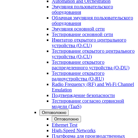
Automation and Orchestration
Эмуляция пользовательского
оборудования
Облачная эмуляция пользовательского
оборудования
Эмуляция основной сети
Тестирование основной сети
Имитатор открытого центрального
устройства (O-CU)
Тестирование открытого центрального
устройства (O-CU)
Тестирование открытого
распределенного устройства (O-DU)
Тестирование открытого
радиоустройства (O-RU)
Radio Frequency (RF) and Wi-Fi Channel
Emulation
Подтверждение безопасности
Тестирование согласно сервисной
модели (TaaS)
Оптоволокно
Оптоволокно
Ethernet Test
High-Speed Networks
Платформа для производственных