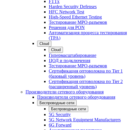
FTTx
Harden Security Defenses
HFC Network Test
High-Speed Ethernet Testing
Тестирование МРО-разъемов
Решения для PON
Автоматизация процесса тестирования
(TPA)
Cloud
Cloud
Гипермасштабирование
ЦОД и подключения
Тестирование МРО-разъемов
Сертификация оптоволокна по Tier 1
(базовый уровень)
Сертификация оптоволокна по Tier 2
(расширенный уровень)
Производители сетевого оборудования
Производители сетевого оборудования
Беспроводные сети
Беспроводные сети
5G Security
5G Network Equipment Manufacturers
6G Forward