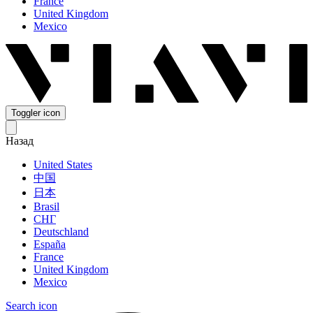
France
United Kingdom
Mexico
Toggler icon
Назад
United States
中国
日本
Brasil
СНГ
Deutschland
España
France
United Kingdom
Mexico
Search icon