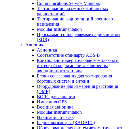
Communications Service Monitors
Тестирование наземных мобильных
радиостанций
Тестирование радиостанций военного
назначения
Modular Instrumentation
Программно определяемые радиосистемы
(SDR)
Авионика
Авионика
Соответствие стандарту ADS-B
Контрольно-измерительные комплекты и
интерфейсы для анализа количества
авиационного топлива
Блоки согласования для тестирования
бортовых систем и антенн
Оборудование для измерения расстояния
(DME)
ВОЛС для авиации
Имитация GPS
Военная авионика
Modular Instrumentation
Навигация и связь
Радиоальтиметры (RADALT)
Оборудование для систем автоматического