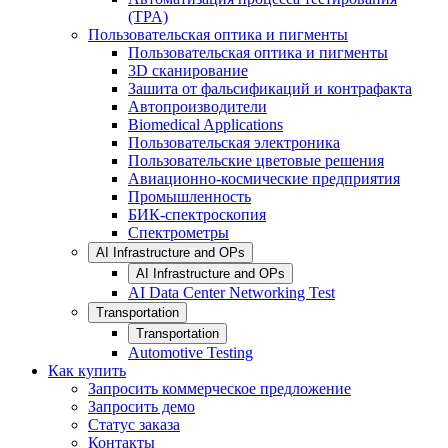
(TPA)
Пользовательская оптика и пигменты
Пользовательская оптика и пигменты
3D сканирование
Зашита от фальсификаций и контрафакта
Автопроизводители
Biomedical Applications
Пользовательская электроника
Пользовательские цветовые решения
Авиационно-космические предприятия
Промышленность
БИК-спектроскопия
Спектрометры
AI Infrastructure and OPs
AI Infrastructure and OPs
AI Data Center Networking Test
Transportation
Transportation
Automotive Testing
Как купить
Запросить коммерческое предложение
Запросить демо
Статус заказа
Контакты