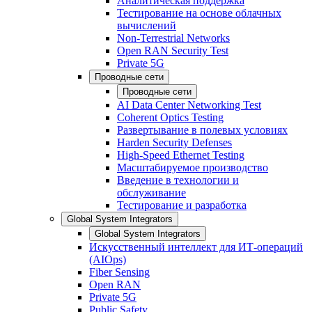
Аналитическая поддержка
Тестирование на основе облачных
вычислений
Non-Terrestrial Networks
Open RAN Security Test
Private 5G
Проводные сети
Проводные сети
AI Data Center Networking Test
Coherent Optics Testing
Развертывание в полевых условиях
Harden Security Defenses
High-Speed Ethernet Testing
Масштабируемое производство
Введение в технологии и
обслуживание
Тестирование и разработка
Global System Integrators
Global System Integrators
Искусственный интеллект для ИТ-операций
(AIOps)
Fiber Sensing
Open RAN
Private 5G
Public Safety