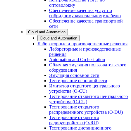
оптоволокну
Обеспечение качества услуг по
гибридному коаксиальному кабелю
Обеспечение качества транспортной
сети
Cloud and Automation
Cloud and Automation
Лабораторные и производственные решения
Лабораторные и производственные
решения
Automation and Orchestration
Облачная эмуляция пользовательского
оборудования
Эмуляция основной сети
Тестирование основной сети
Имитатор открытого центрального
устройства (O-CU)
Тестирование открытого центрального
устройства (O-CU)
Тестирование открытого
распределенного устройства (O-DU)
Тестирование открытого
радиоустройства (O-RU)
Тестирование дистанционного