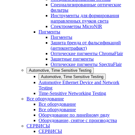
Специализированные оптические
фильтры
Инструменты для формирования
направленных пучков света
Спектрометры MicroNIR
Пигменты
Пигменты
Защита бренда от фальсификаций
(антиконтрафакт)
Оптические пигменты ChromaFlair
Защитные пигменты
Оптические пигменты SpectraFlair
Automotive, Time Sensitive Testing
Automotive, Time Sensitive Testing
Automotive Ethernet Device and Network
Testing
Time-Sensitive Networking Testing
Все оборудование
Все оборудование
Все оборудование
Оборудование по линейному ряду
Оборудование, снятое с производства
СЕРВИСЫ
СЕРВИСЫ