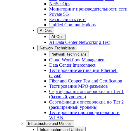
NetSecOps
Мониторинг производительности сети
Private 5G
Безопасность сети
Unified Communications
AI Ops
AI Ops
AI Data Center Networking Test
Network Technicians
Network Technicians
Cloud Workflow Management
Data Center Interconnect
Тестирование активации Ethernet-
служб
Fiber and Copper Test and Certification
Тестирование МРО-разъемов
Сертификация оптоволокна по Tier 1
(базовый уровень)
Сертификация оптоволокна по Tier 2
(расширенный уровень)
Тестирование производительности
WLAN
Infrastructure and Utilities
Infrastructure and Utilities