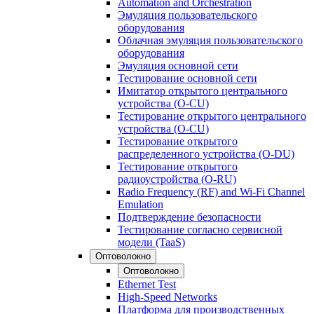
Automation and Orchestration
Эмуляция пользовательского
оборудования
Облачная эмуляция пользовательского
оборудования
Эмуляция основной сети
Тестирование основной сети
Имитатор открытого центрального
устройства (O-CU)
Тестирование открытого центрального
устройства (O-CU)
Тестирование открытого
распределенного устройства (O-DU)
Тестирование открытого
радиоустройства (O-RU)
Radio Frequency (RF) and Wi-Fi Channel
Emulation
Подтверждение безопасности
Тестирование согласно сервисной
модели (TaaS)
Оптоволокно
Оптоволокно
Ethernet Test
High-Speed Networks
Платформа для производственных