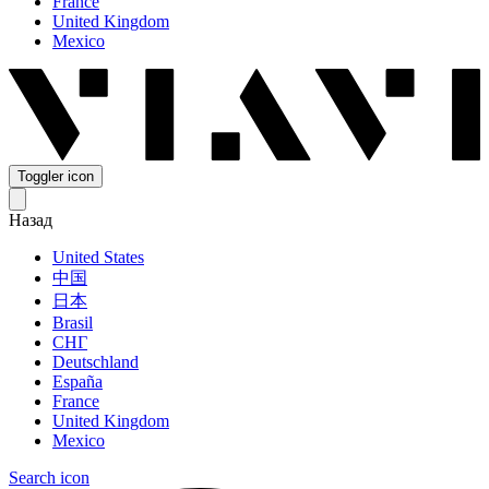
France
United Kingdom
Mexico
Toggler icon
Назад
United States
中国
日本
Brasil
СНГ
Deutschland
España
France
United Kingdom
Mexico
Search icon