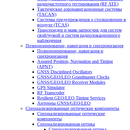
радиочастотного тестирования (RF ATE)
Тактические аэронавигационные системы
(TACAN)
Системы предупреждения о столкновении в
воздухе (TCAS)
Транспондер и маяк-запросчик для систем
свой/чужой и систем радиолокационного
наблюдения
Позиционирование, навигация и синхронизация
Позиционирование, навигация и
синхронизация
Assured Position, Navigation and Timing
(APNT)
GNSS Disciplined Oscillators
GNSS/GEO/LEO Grandmaster Clocks
GNSS/GEO/LEO Receiver Modules
GPS Simulator
RF Transcoder
Resilient GEO/LEO Timing Services
Антенны GNSS/GEO/LEO
Специализированные оптические компоненты
Специализированные оптические
компоненты
Специализированная оптика
Специализированная оптика