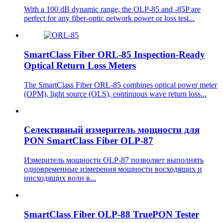
With a 100 dB dynamic range, the OLP-85 and -85P are
perfect for any fiber-optic network power or loss test...
SmartClass Fiber ORL-85 Inspection-Ready
Optical Return Loss Meters
The SmartClass Fiber ORL-85 combines optical power meter
(OPM), light source (OLS), continuous wave return loss...
Cелективный измеритель мощности для
PON SmartClass Fiber OLP-87
Измеритель мощности OLP-87 позволяет выполнять
одновременные измерения мощности восходящих и
нисходящих волн в...
SmartClass Fiber OLP-88 TruePON Tester