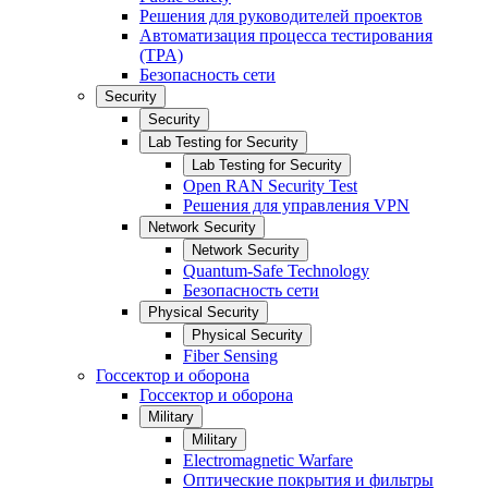
Решения для руководителей проектов
Автоматизация процесса тестирования
(TPA)
Безопасность сети
Security
Security
Lab Testing for Security
Lab Testing for Security
Open RAN Security Test
Решения для управления VPN
Network Security
Network Security
Quantum-Safe Technology
Безопасность сети
Physical Security
Physical Security
Fiber Sensing
Госсектор и оборона
Госсектор и оборона
Military
Military
Electromagnetic Warfare
Оптические покрытия и фильтры