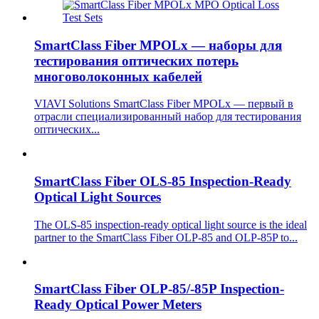
SmartClass Fiber MPOLx — наборы для
тестирования оптических потерь
многоволоконных кабелей
VIAVI Solutions SmartClass Fiber MPOLx — первый в
отрасли специализированный набор для тестирования
оптических...
SmartClass Fiber OLS-85 Inspection-Ready
Optical Light Sources
The OLS-85 inspection-ready optical light source is the ideal
partner to the SmartClass Fiber OLP-85 and OLP-85P to...
SmartClass Fiber OLP-85/-85P Inspection-
Ready Optical Power Meters