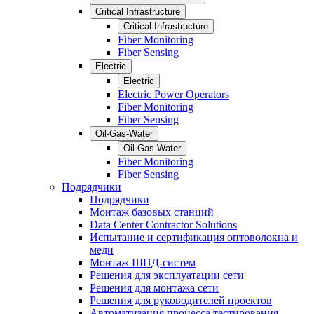
Critical Infrastructure
Critical Infrastructure
Fiber Monitoring
Fiber Sensing
Electric
Electric
Electric Power Operators
Fiber Monitoring
Fiber Sensing
Oil-Gas-Water
Oil-Gas-Water
Fiber Monitoring
Fiber Sensing
Подрядчики
Подрядчики
Монтаж базовых станций
Data Center Contractor Solutions
Испытание и сертификация оптоволокна и
меди
Монтаж ШПД-систем
Решения для эксплуатации сети
Решения для монтажа сети
Решения для руководителей проектов
Автоматизация процесса тестирования