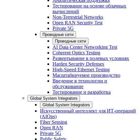
Аналитическая поддержка
Тестирование на основе облачных
вычислений
Non-Terrestrial Networks
Open RAN Security Test
Private 5G
Проводные сети
Проводные сети
AI Data Center Networking Test
Coherent Optics Testing
Развертывание в полевых условиях
Harden Security Defenses
High-Speed Ethernet Testing
Масштабируемое производство
Введение в технологии и
обслуживание
Тестирование и разработка
Global System Integrators
Global System Integrators
Искусственный интеллект для ИТ-операций
(AIOps)
Fiber Sensing
Open RAN
Private 5G
Public Safety