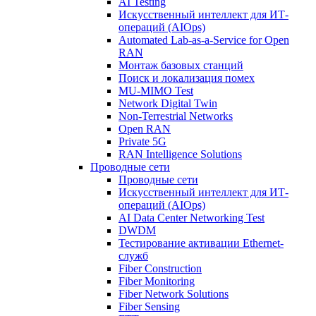
AI Testing
Искусственный интеллект для ИТ-
операций (AIOps)
Automated Lab-as-a-Service for Open
RAN
Монтаж базовых станций
Поиск и локализация помех
MU-MIMO Test
Network Digital Twin
Non-Terrestrial Networks
Open RAN
Private 5G
RAN Intelligence Solutions
Проводные сети
Проводные сети
Искусственный интеллект для ИТ-
операций (AIOps)
AI Data Center Networking Test
DWDM
Тестирование активации Ethernet-
служб
Fiber Construction
Fiber Monitoring
Fiber Network Solutions
Fiber Sensing