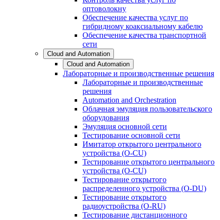
оптоволокну
Обеспечение качества услуг по
гибридному коаксиальному кабелю
Обеспечение качества транспортной
сети
Cloud and Automation
Cloud and Automation
Лабораторные и производственные решения
Лабораторные и производственные
решения
Automation and Orchestration
Облачная эмуляция пользовательского
оборудования
Эмуляция основной сети
Тестирование основной сети
Имитатор открытого центрального
устройства (O-CU)
Тестирование открытого центрального
устройства (O-CU)
Тестирование открытого
распределенного устройства (O-DU)
Тестирование открытого
радиоустройства (O-RU)
Тестирование дистанционного