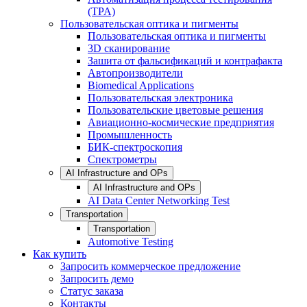
(TPA)
Пользовательская оптика и пигменты
Пользовательская оптика и пигменты
3D сканирование
Зашита от фальсификаций и контрафакта
Автопроизводители
Biomedical Applications
Пользовательская электроника
Пользовательские цветовые решения
Авиационно-космические предприятия
Промышленность
БИК-спектроскопия
Спектрометры
AI Infrastructure and OPs
AI Infrastructure and OPs
AI Data Center Networking Test
Transportation
Transportation
Automotive Testing
Как купить
Запросить коммерческое предложение
Запросить демо
Статус заказа
Контакты