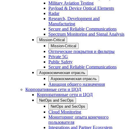
Military Aviation Testing
Payload & Device Optical Elements
Radar
Research, Development and
Manufacturing
Secure and Reliable Communications
Spectrum Monitoring and Signal Analysis
Mission-Critical
Mission-Critical
Оптические покрытия и фильтры
Private 5G
Public Safety
Secure and Reliable Communications
Аэрокосмическая отрасль
Аэрокосмическая отрасль
Авиация общего назначения
Корпоративные сети и ЦОД
Корпоративные сети и ЦОД
NetOps and SecOps
NetOps and SecOps
Cloud Monitoring
Мониторинг опыта конечного
пользователя
Integrations and Partner Ecosystem