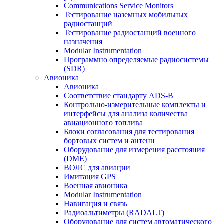
Communications Service Monitors
Тестирование наземных мобильных
радиостанций
Тестирование радиостанций военного
назначения
Modular Instrumentation
Программно определяемые радиосистемы
(SDR)
Авионика
Авионика
Соответствие стандарту ADS-B
Контрольно-измерительные комплекты и
интерфейсы для анализа количества
авиационного топлива
Блоки согласования для тестирования
бортовых систем и антенн
Оборудование для измерения расстояния
(DME)
ВОЛС для авиации
Имитация GPS
Военная авионика
Modular Instrumentation
Навигация и связь
Радиоальтиметры (RADALT)
Оборудование для систем автоматического