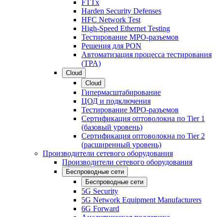
FTTx
Harden Security Defenses
HFC Network Test
High-Speed Ethernet Testing
Тестирование МРО-разъемов
Решения для PON
Автоматизация процесса тестирования
(TPA)
Cloud
Cloud
Гипермасштабирование
ЦОД и подключения
Тестирование МРО-разъемов
Сертификация оптоволокна по Tier 1
(базовый уровень)
Сертификация оптоволокна по Tier 2
(расширенный уровень)
Производители сетевого оборудования
Производители сетевого оборудования
Беспроводные сети
Беспроводные сети
5G Security
5G Network Equipment Manufacturers
6G Forward