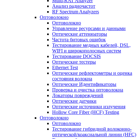
Multi-RAT Analyzer
Анализ радиочастот
RF Spectrum Analyzers
Оптоволокно
Оптоволокно
Управление ресурсами и данными
Оптические aттенюаторы
Частота битовых ошибок
Тестирование медных кабелей, DSL,
WIFI и широкополосных систем
Тестирование DOCSIS
Оптические тестеры
Ethernet Test
Оптические рефлектометры и оценка
состояния волокна
Оптические Идентификаторы
Проверка и очистка оптоволокна
Локаторы повреждений
Оптические датчики
Оптические источники излучения
Hollow Core Fiber (HCF) Testing
Оптоволокно
Оптоволокно
Тестирование гибридной волоконно-
оптической/коаксиальной линии (HFC)