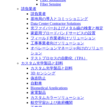
Fiber Sensing
請負業者
請負業者
基地局の導入とコミッショニング
Data Center Contractor Solutions
光ファイバーおよびメタル線の検査と検定
家庭用ブロードバンドサービスの設置
フィールド作業者向けソリューション
工事事業者向けソリューション
オペレーションマネージャ向けのソリュー
ション
テストプロセスの自動化（TPA）
カスタム光学製品と顔料
カスタム光学製品と顔料
3D センシング
偽造防止
自動車
Biomedical Applications
家電製品
カスタムカラーソリューション
航空宇宙および政府機関