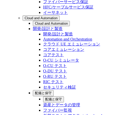
ファイバーサービス保証
HFC/ケーブルサービス保証
イーサネット
Cloud and Automation
Cloud and Automation
開発/設計と製造
開発/設計と製造
Automation and Orchestration
クラウド UE エミュレーション
コアエミュレーション
コアテスト
O-CU シミュレータ
O-CU テスト
O-DU テスト
O-RU テスト
RIC テスト
セキュリティ検証
配備と保守
配備と保守
資産とデータの管理
ファイバー監視