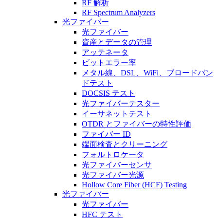
RF 解析
RF Spectrum Analyzers
光ファイバー
光ファイバー
資産とデータの管理
アッテネータ
ビットエラー率
メタル線、DSL、WiFi、ブロードバン
ドテスト
DOCSIS テスト
光ファイバーテスター
イーサネットテスト
OTDR とファイバーの特性評価
ファイバー ID
端面検査とクリーニング
フォルトロケータ
光ファイバーセンサ
光ファイバー光源
Hollow Core Fiber (HCF) Testing
光ファイバー
光ファイバー
HFC テスト