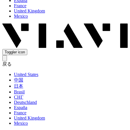
España
France
United Kingdom
Mexico
Toggler icon
戻る
United States
中国
日本
Brasil
СНГ
Deutschland
España
France
United Kingdom
Mexico