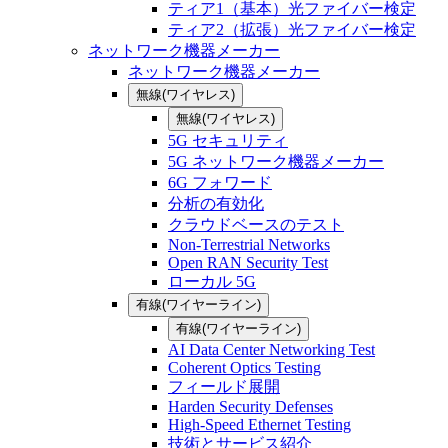
ティア1（基本）光ファイバー検定
ティア2（拡張）光ファイバー検定
ネットワーク機器メーカー
ネットワーク機器メーカー
無線(ワイヤレス)
無線(ワイヤレス)
5G セキュリティ
5G ネットワーク機器メーカー
6G フォワード
分析の有効化
クラウドベースのテスト
Non-Terrestrial Networks
Open RAN Security Test
ローカル 5G
有線(ワイヤーライン)
有線(ワイヤーライン)
AI Data Center Networking Test
Coherent Optics Testing
フィールド展開
Harden Security Defenses
High-Speed Ethernet Testing
技術とサービス紹介