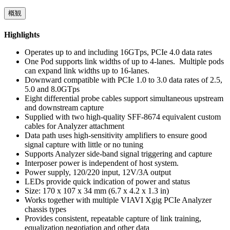
概観
Highlights
Operates up to and including 16GTps, PCIe 4.0 data rates
One Pod supports link widths of up to 4-lanes. Multiple pods
can expand link widths up to 16-lanes.
Downward compatible with PCIe 1.0 to 3.0 data rates of 2.5,
5.0 and 8.0GTps
Eight differential probe cables support simultaneous upstream
and downstream capture
Supplied with two high-quality SFF-8674 equivalent custom
cables for Analyzer attachment
Data path uses high-sensitivity amplifiers to ensure good
signal capture with little or no tuning
Supports Analyzer side-band signal triggering and capture
Interposer power is independent of host system.
Power supply, 120/220 input, 12V/3A output
LEDs provide quick indication of power and status
Size: 170 x 107 x 34 mm (6.7 x 4.2 x 1.3 in)
Works together with multiple VIAVI Xgig PCIe Analyzer
chassis types
Provides consistent, repeatable capture of link training,
equalization negotiation and other data