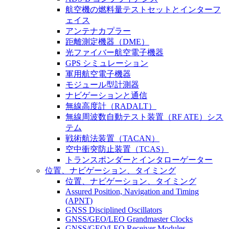
航空機の燃料量テストセットとインターフ
ェイス
アンテナカプラー
距離測定機器（DME）
光ファイバー航空電子機器
GPS シミュレーション
軍用航空電子機器
モジュール型計測器
ナビゲーションと通信
無線高度計（RADALT）
無線周波数自動テスト装置（RF ATE）シス
テム
戦術航法装置（TACAN）
空中衝突防止装置（TCAS）
トランスポンダーとインタローゲーター
位置、ナビゲーション、タイミング
位置、ナビゲーション、タイミング
Assured Position, Navigation and Timing
(APNT)
GNSS Disciplined Oscillators
GNSS/GEO/LEO Grandmaster Clocks
GNSS/GEO/LEO Receiver Modules