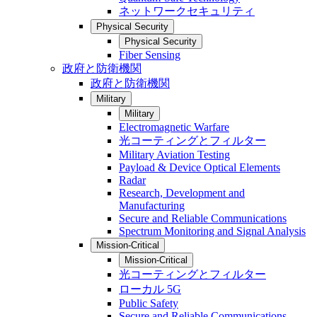
ネットワークセキュリティ
Physical Security
Physical Security
Fiber Sensing
政府と防衛機関
政府と防衛機関
Military
Military
Electromagnetic Warfare
光コーティングとフィルター
Military Aviation Testing
Payload & Device Optical Elements
Radar
Research, Development and
Manufacturing
Secure and Reliable Communications
Spectrum Monitoring and Signal Analysis
Mission-Critical
Mission-Critical
光コーティングとフィルター
ローカル 5G
Public Safety
Secure and Reliable Communications