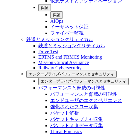
仮想テストとアクティベーション
保証
保証
AIOps
イーサネット保証
ファイバー監視
鉄道とミッションクリティカル
鉄道とミッションクリティカル
Drive Test
ERTMS and FRMCS Monitoring
Mission Critical Assurance
Railway Cybersecurity
エンタープライズパフォーマンスとセキュリティ
エンタープライズパフォーマンスとセキュリティ
パフォーマンスと脅威の可視性
パフォーマンスと脅威の可視性
エンドユーザのエクスペリエンス
強化されたフロー収集
パケット解析
パケットキャプチャ収集
パケットメタデータ収集
Threat Forensics