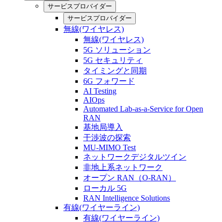
サービスプロバイダー
サービスプロバイダー
無線(ワイヤレス)
無線(ワイヤレス)
5G ソリューション
5G セキュリティ
タイミングと同期
6G フォワード
AI Testing
AIOps
Automated Lab-as-a-Service for Open
RAN
基地局導入
干渉波の探索
MU-MIMO Test
ネットワークデジタルツイン
非地上系ネットワーク
オープン RAN（O-RAN）
ローカル 5G
RAN Intelligence Solutions
有線(ワイヤーライン)
有線(ワイヤーライン)