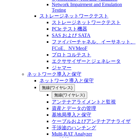
Network Impairment and Emulation
Testing
ストレージネットワークテスト
ストレージネットワークテスト
PCle テスト機器
SAS および SATA
ファイバーチャネル、イーサネット、
FCoE、NVMeoF
プロトコルテスト
エクササイザーとジェネレータ
ジャマー
ネットワーク導入と保守
ネットワーク導入と保守
無線(ワイヤレス)
無線(ワイヤレス)
アンテナアライメントと監視
資産とデータの管理
基地局導入と保守
ケーブルおよびアンテナアナライザ
干渉波のハンチング
Multi-RAT Analyzer