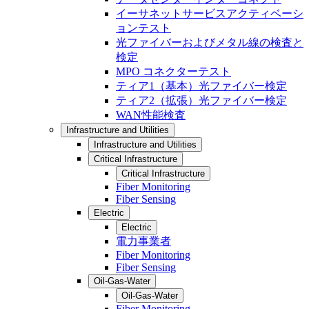
イーサネットサービスアクティベーシ
ョンテスト
光ファイバーおよびメタル線の検査と
検定
MPO コネクターテスト
ティア1（基本）光ファイバー検定
ティア2（拡張）光ファイバー検定
WAN性能検査
Infrastructure and Utilities
Infrastructure and Utilities
Critical Infrastructure
Critical Infrastructure
Fiber Monitoring
Fiber Sensing
Electric
Electric
電力事業者
Fiber Monitoring
Fiber Sensing
Oil-Gas-Water
Oil-Gas-Water
Fiber Monitoring