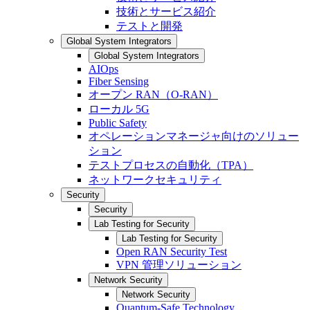
技術とサービス紹介
テストと開発
Global System Integrators
Global System Integrators
AIOps
Fiber Sensing
オープン RAN（O-RAN）
ローカル 5G
Public Safety
オペレーションマネージャ向けのソリュー
ション
テストプロセスの自動化（TPA）
ネットワークセキュリティ
Security
Security
Lab Testing for Security
Lab Testing for Security
Open RAN Security Test
VPN 管理ソリューション
Network Security
Network Security
Quantum-Safe Technology