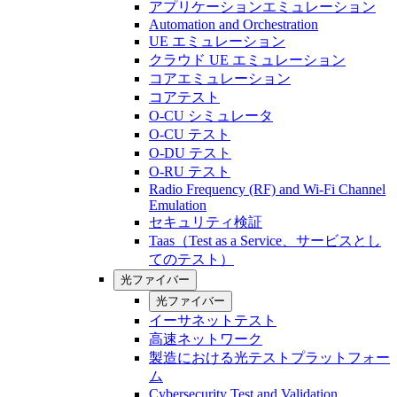
アプリケーションエミュレーション
Automation and Orchestration
UE エミュレーション
クラウド UE エミュレーション
コアエミュレーション
コアテスト
O-CU シミュレータ
O-CU テスト
O-DU テスト
O-RU テスト
Radio Frequency (RF) and Wi-Fi Channel
Emulation
セキュリティ検証
Taas（Test as a Service、サービスとし
てのテスト）
光ファイバー
光ファイバー
イーサネットテスト
高速ネットワーク
製造における光テストプラットフォー
ム
Cybersecurity Test and Validation