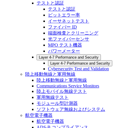
テストと認証
テストと認証
ビットエラー率
イーサネットテスト
ファイバー ID
端面検査とクリーニング
光ファイバーセンサ
MPO テスト機器
パワーメーター
Layer 4-7 Performance and Security
Layer 4-7 Performance and Security
Cybersecurity Test and Validation
陸上移動無線と軍用無線
陸上移動無線と軍用無線
Communications Service Monitors
陸上モバイル無線テスト
軍用無線テスト
モジュール型計測器
ソフトウェア無線およびシステム
航空電子機器
航空電子機器
ADS-B コンプライアンス