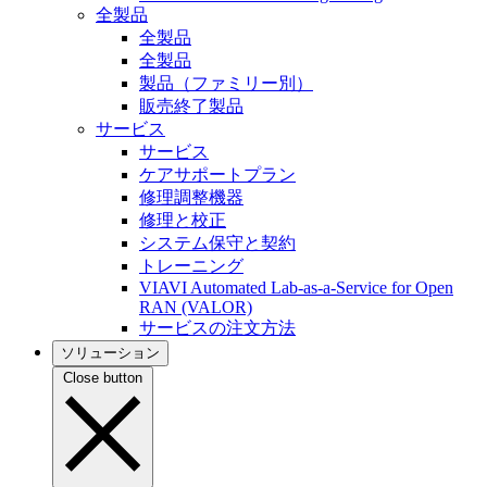
全製品
全製品
全製品
製品（ファミリー別）
販売終了製品
サービス
サービス
ケアサポートプラン
修理調整機器
修理と校正
システム保守と契約
トレーニング
VIAVI Automated Lab-as-a-Service for Open
RAN (VALOR)
サービスの注文方法
ソリューション
Close button