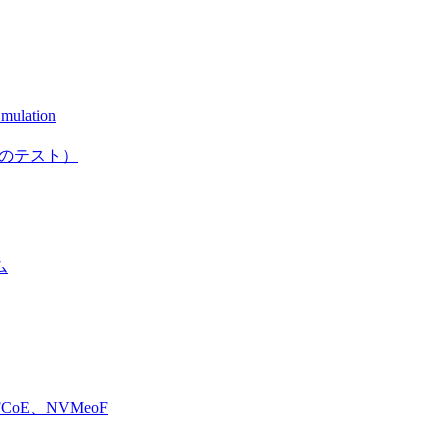
mulation
としてのテスト）
ム
E、NVMeoF