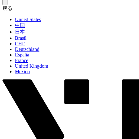
戻る
United States
中国
日本
Brasil
СНГ
Deutschland
España
France
United Kingdom
Mexico