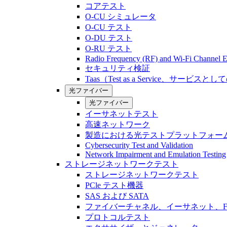
コアテスト
O-CU シミュレータ
O-CU テスト
O-DU テスト
O-RU テスト
Radio Frequency (RF) and Wi-Fi Channel E
セキュリティ検証
Taas（Test as a Service、サービス
光ファイバー
光ファイバー
イーサネットテスト
高速ネットワーク
製造における光テストプラットフォー
Cybersecurity Test and Validation
Network Impairment and Emulation Testing
ストレージネットワークテスト
ストレージネットワークテスト
PCle テスト機器
SAS および SATA
ファイバーチャネル、イーサネット、FCo
プロトコルテスト