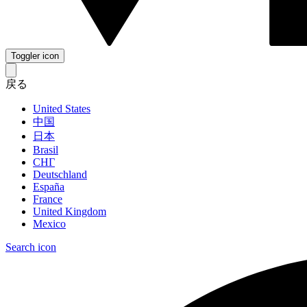
Toggler icon
戻る
United States
中国
日本
Brasil
СНГ
Deutschland
España
France
United Kingdom
Mexico
Search icon