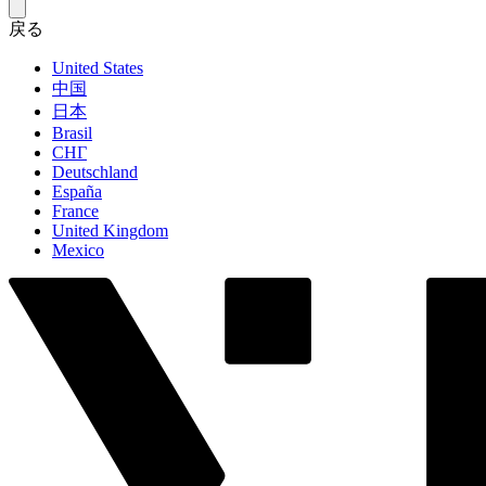
戻る
United States
中国
日本
Brasil
СНГ
Deutschland
España
France
United Kingdom
Mexico