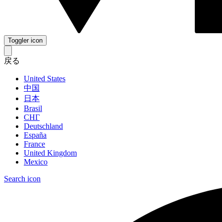
Toggler icon
戻る
United States
中国
日本
Brasil
СНГ
Deutschland
España
France
United Kingdom
Mexico
Search icon