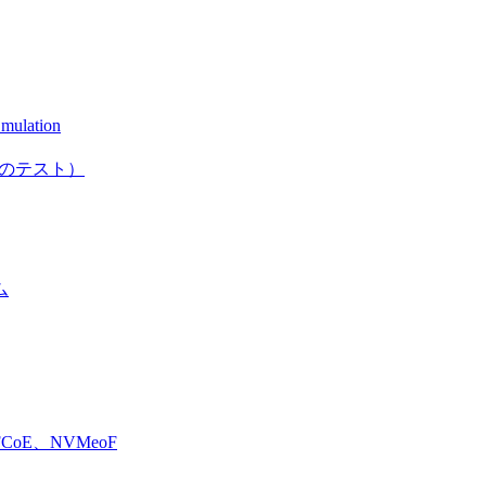
mulation
としてのテスト）
ム
E、NVMeoF