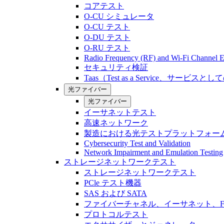
コアテスト
O-CU シミュレータ
O-CU テスト
O-DU テスト
O-RU テスト
Radio Frequency (RF) and Wi-Fi Channel E
セキュリティ検証
Taas（Test as a Service、サービス
光ファイバー
光ファイバー
イーサネットテスト
高速ネットワーク
製造における光テストプラットフォー
Cybersecurity Test and Validation
Network Impairment and Emulation Testing
ストレージネットワークテスト
ストレージネットワークテスト
PCle テスト機器
SAS および SATA
ファイバーチャネル、イーサネット、FCo
プロトコルテスト