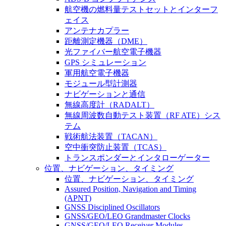
航空機の燃料量テストセットとインターフ
ェイス
アンテナカプラー
距離測定機器（DME）
光ファイバー航空電子機器
GPS シミュレーション
軍用航空電子機器
モジュール型計測器
ナビゲーションと通信
無線高度計（RADALT）
無線周波数自動テスト装置（RF ATE）シス
テム
戦術航法装置（TACAN）
空中衝突防止装置（TCAS）
トランスポンダーとインタローゲーター
位置、ナビゲーション、タイミング
位置、ナビゲーション、タイミング
Assured Position, Navigation and Timing
(APNT)
GNSS Disciplined Oscillators
GNSS/GEO/LEO Grandmaster Clocks
GNSS/GEO/LEO Receiver Modules