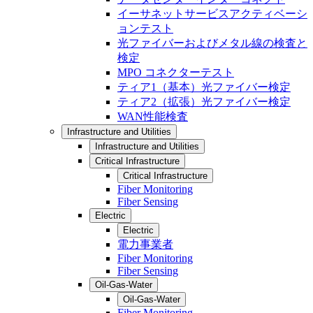
イーサネットサービスアクティベーシ
ョンテスト
光ファイバーおよびメタル線の検査と
検定
MPO コネクターテスト
ティア1（基本）光ファイバー検定
ティア2（拡張）光ファイバー検定
WAN性能検査
Infrastructure and Utilities
Infrastructure and Utilities
Critical Infrastructure
Critical Infrastructure
Fiber Monitoring
Fiber Sensing
Electric
Electric
電力事業者
Fiber Monitoring
Fiber Sensing
Oil-Gas-Water
Oil-Gas-Water
Fiber Monitoring