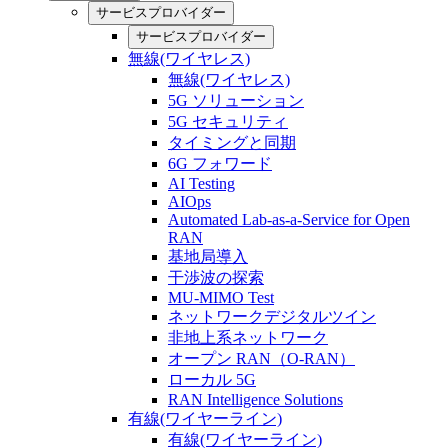
サービスプロバイダー
サービスプロバイダー
無線(ワイヤレス)
無線(ワイヤレス)
5G ソリューション
5G セキュリティ
タイミングと同期
6G フォワード
AI Testing
AIOps
Automated Lab-as-a-Service for Open
RAN
基地局導入
干渉波の探索
MU-MIMO Test
ネットワークデジタルツイン
非地上系ネットワーク
オープン RAN（O-RAN）
ローカル 5G
RAN Intelligence Solutions
有線(ワイヤーライン)
有線(ワイヤーライン)