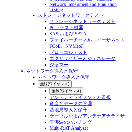
Network Impairment and Emulation
Testing
ストレージネットワークテスト
ストレージネットワークテスト
PCle テスト機器
SAS および SATA
ファイバーチャネル、イーサネット、
FCoE、NVMeoF
プロトコルテスト
エクササイザーとジェネレータ
ジャマー
ネットワーク導入と保守
ネットワーク導入と保守
無線(ワイヤレス)
無線(ワイヤレス)
アンテナアライメントと監視
資産とデータの管理
基地局導入と保守
ケーブルおよびアンテナアナライザ
干渉波のハンチング
Multi-RAT Analyzer