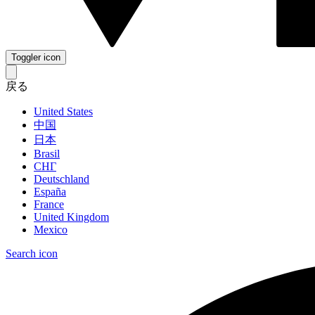
Toggler icon
戻る
United States
中国
日本
Brasil
СНГ
Deutschland
España
France
United Kingdom
Mexico
Search icon