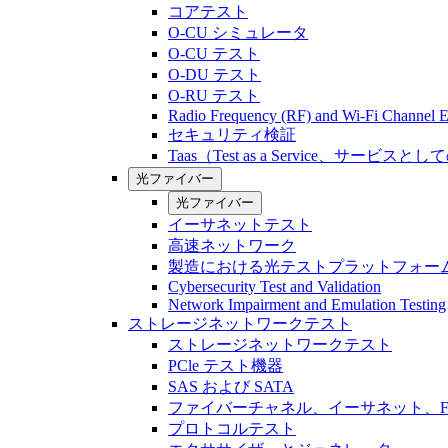
コアテスト
O-CU シミュレータ
O-CU テスト
O-DU テスト
O-RU テスト
Radio Frequency (RF) and Wi-Fi Channel E
セキュリティ検証
Taas（Test as a Service、サービス
光ファイバー
光ファイバー
イーサネットテスト
高速ネットワーク
製造における光テストプラットフォー
Cybersecurity Test and Validation
Network Impairment and Emulation Testing
ストレージネットワークテスト
ストレージネットワークテスト
PCle テスト機器
SAS および SATA
ファイバーチャネル、イーサネット、FCo
プロトコルテスト