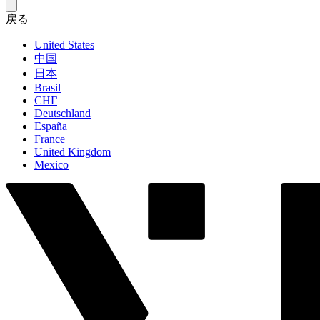
戻る
United States
中国
日本
Brasil
СНГ
Deutschland
España
France
United Kingdom
Mexico