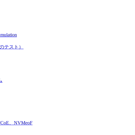
mulation
としてのテスト）
ム
E、NVMeoF