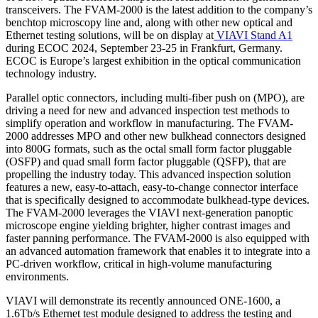
transceivers. The FVAM-2000 is the latest addition to the company’s
benchtop microscopy line and, along with other new optical and
Ethernet testing solutions, will be on display at
VIAVI Stand A1
during ECOC 2024, September 23-25 in Frankfurt, Germany.
ECOC is Europe’s largest exhibition in the optical communication
technology industry.
Parallel optic connectors, including multi-fiber push on (MPO), are
driving a need for new and advanced inspection test methods to
simplify operation and workflow in manufacturing. The FVAM-
2000 addresses MPO and other new bulkhead connectors designed
into 800G formats, such as the octal small form factor pluggable
(OSFP) and quad small form factor pluggable (QSFP), that are
propelling the industry today. This advanced inspection solution
features a new, easy-to-attach, easy-to-change connector interface
that is specifically designed to accommodate bulkhead-type devices.
The FVAM-2000 leverages the VIAVI next-generation panoptic
microscope engine yielding brighter, higher contrast images and
faster panning performance. The FVAM-2000 is also equipped with
an advanced automation framework that enables it to integrate into a
PC-driven workflow, critical in high-volume manufacturing
environments.
VIAVI will demonstrate its recently announced ONE-1600, a
1.6Tb/s Ethernet test module designed to address the testing and