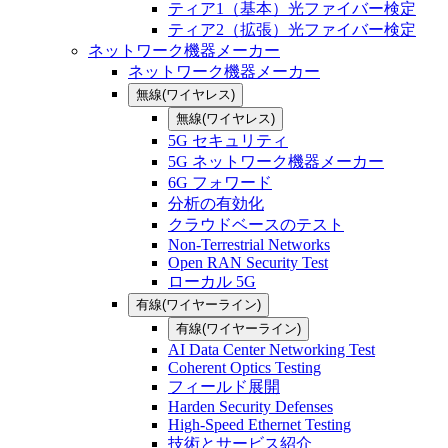
ティア1（基本）光ファイバー検定
ティア2（拡張）光ファイバー検定
ネットワーク機器メーカー
ネットワーク機器メーカー
無線(ワイヤレス)
無線(ワイヤレス)
5G セキュリティ
5G ネットワーク機器メーカー
6G フォワード
分析の有効化
クラウドベースのテスト
Non-Terrestrial Networks
Open RAN Security Test
ローカル 5G
有線(ワイヤーライン)
有線(ワイヤーライン)
AI Data Center Networking Test
Coherent Optics Testing
フィールド展開
Harden Security Defenses
High-Speed Ethernet Testing
技術とサービス紹介