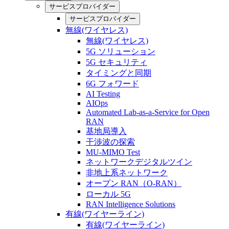
サービスプロバイダー
サービスプロバイダー
無線(ワイヤレス)
無線(ワイヤレス)
5G ソリューション
5G セキュリティ
タイミングと同期
6G フォワード
AI Testing
AIOps
Automated Lab-as-a-Service for Open
RAN
基地局導入
干渉波の探索
MU-MIMO Test
ネットワークデジタルツイン
非地上系ネットワーク
オープン RAN（O-RAN）
ローカル 5G
RAN Intelligence Solutions
有線(ワイヤーライン)
有線(ワイヤーライン)