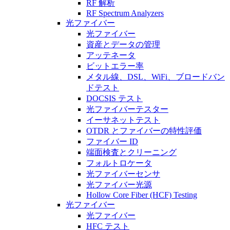
RF 解析
RF Spectrum Analyzers
光ファイバー
光ファイバー
資産とデータの管理
アッテネータ
ビットエラー率
メタル線、DSL、WiFi、ブロードバン
ドテスト
DOCSIS テスト
光ファイバーテスター
イーサネットテスト
OTDR とファイバーの特性評価
ファイバー ID
端面検査とクリーニング
フォルトロケータ
光ファイバーセンサ
光ファイバー光源
Hollow Core Fiber (HCF) Testing
光ファイバー
光ファイバー
HFC テスト