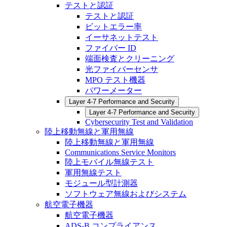
テストと認証
テストと認証
ビットエラー率
イーサネットテスト
ファイバー ID
端面検査とクリーニング
光ファイバーセンサ
MPO テスト機器
パワーメーター
Layer 4-7 Performance and Security
Layer 4-7 Performance and Security
Cybersecurity Test and Validation
陸上移動無線と軍用無線
陸上移動無線と軍用無線
Communications Service Monitors
陸上モバイル無線テスト
軍用無線テスト
モジュール型計測器
ソフトウェア無線およびシステム
航空電子機器
航空電子機器
ADS-B コンプライアンス