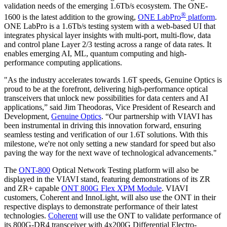
validation needs of the emerging 1.6Tb/s ecosystem. The ONE-
®
1600 is the latest addition to the growing,
ONE LabPro
platform
.
ONE LabPro is a 1.6Tb/s testing system with a web-based UI that
integrates physical layer insights with multi-port, multi-flow, data
and control plane Layer 2/3 testing across a range of data rates. It
enables emerging AI, ML, quantum computing and high-
performance computing applications.
"As the industry accelerates towards 1.6T speeds, Genuine Optics is
proud to be at the forefront, delivering high-performance optical
transceivers that unlock new possibilities for data centers and AI
applications,” said Jim Theodoras, Vice President of Research and
Development,
Genuine Optics
. “Our partnership with VIAVI has
been instrumental in driving this innovation forward, ensuring
seamless testing and verification of our 1.6T solutions. With this
milestone, we're not only setting a new standard for speed but also
paving the way for the next wave of technological advancements."
The
ONT-800
Optical Network Testing platform will also be
displayed in the VIAVI stand, featuring demonstrations of its ZR
and ZR+ capable
ONT 800G Flex XPM Module
. VIAVI
customers, Coherent and InnoLight, will also use the ONT in their
respective displays to demonstrate performance of their latest
technologies.
Coherent
will use the ONT to validate performance of
its 800G-DR4 transceiver with 4x200G Differential Electro-