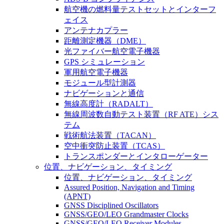
航空機の燃料量テストセットとインターフ
ェイス
アンテナカプラー
距離測定機器（DME）
光ファイバー航空電子機器
GPS シミュレーション
軍用航空電子機器
モジュール型計測器
ナビゲーションと通信
無線高度計（RADALT）
無線周波数自動テスト装置（RF ATE）シス
テム
戦術航法装置（TACAN）
空中衝突防止装置（TCAS）
トランスポンダーとインタローゲーター
位置、ナビゲーション、タイミング
位置、ナビゲーション、タイミング
Assured Position, Navigation and Timing
(APNT)
GNSS Disciplined Oscillators
GNSS/GEO/LEO Grandmaster Clocks
GNSS/GEO/LEO Receiver Modules