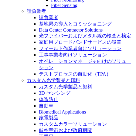
Fiber Sensing
請負業者
請負業者
基地局の導入とコミッショニング
Data Center Contractor Solutions
光ファイバーおよびメタル線の検査と検定
家庭用ブロードバンドサービスの設置
フィールド作業者向けソリューション
工事事業者向けソリューション
オペレーションマネージャ向けのソリュー
ション
テストプロセスの自動化（TPA）
カスタム光学製品と顔料
カスタム光学製品と顔料
3D センシング
偽造防止
自動車
Biomedical Applications
家電製品
カスタムカラーソリューション
航空宇宙および政府機関