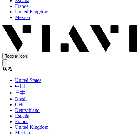
España
France
United Kingdom
Mexico
Toggler icon
戻る
United States
中国
日本
Brasil
СНГ
Deutschland
España
France
United Kingdom
Mexico