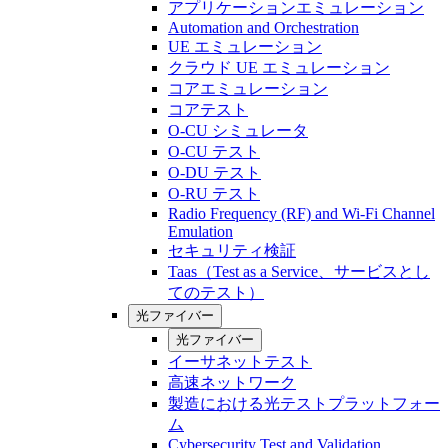
アプリケーションエミュレーション
Automation and Orchestration
UE エミュレーション
クラウド UE エミュレーション
コアエミュレーション
コアテスト
O-CU シミュレータ
O-CU テスト
O-DU テスト
O-RU テスト
Radio Frequency (RF) and Wi-Fi Channel
Emulation
セキュリティ検証
Taas（Test as a Service、サービスとし
てのテスト）
光ファイバー
光ファイバー
イーサネットテスト
高速ネットワーク
製造における光テストプラットフォー
ム
Cybersecurity Test and Validation