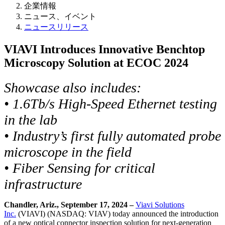
企業情報
ニュース、イベント
ニュースリリース
VIAVI Introduces Innovative Benchtop
Microscopy Solution at ECOC 2024
Showcase also includes:
• 1.6Tb/s High-Speed Ethernet testing
in the lab
• Industry’s first fully automated probe
microscope in the field
• Fiber Sensing for critical
infrastructure
Chandler, Ariz., September 17, 2024 –
Viavi Solutions
Inc.
(VIAVI) (NASDAQ: VIAV) today announced the introduction
of a new optical connector inspection solution for next-generation