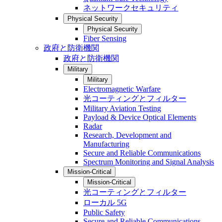
ネットワークセキュリティ
Physical Security
Physical Security
Fiber Sensing
政府と防衛機関
政府と防衛機関
Military
Military
Electromagnetic Warfare
光コーティングとフィルター
Military Aviation Testing
Payload & Device Optical Elements
Radar
Research, Development and
Manufacturing
Secure and Reliable Communications
Spectrum Monitoring and Signal Analysis
Mission-Critical
Mission-Critical
光コーティングとフィルター
ローカル 5G
Public Safety
Secure and Reliable Communications