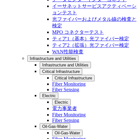
イーサネットサービスアクティベーシ
ョンテスト
光ファイバーおよびメタル線の検査と
検定
MPO コネクターテスト
ティア1（基本）光ファイバー検定
ティア2（拡張）光ファイバー検定
WAN性能検査
Infrastructure and Utilities
Infrastructure and Utilities
Critical Infrastructure
Critical Infrastructure
Fiber Monitoring
Fiber Sensing
Electric
Electric
電力事業者
Fiber Monitoring
Fiber Sensing
Oil-Gas-Water
Oil-Gas-Water
Fiber Monitoring