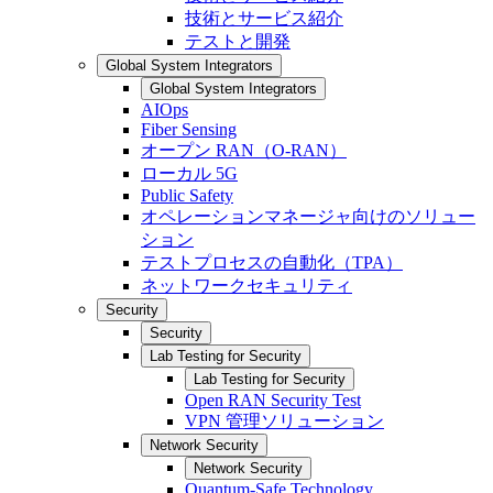
技術とサービス紹介
テストと開発
Global System Integrators
Global System Integrators
AIOps
Fiber Sensing
オープン RAN（O-RAN）
ローカル 5G
Public Safety
オペレーションマネージャ向けのソリュー
ション
テストプロセスの自動化（TPA）
ネットワークセキュリティ
Security
Security
Lab Testing for Security
Lab Testing for Security
Open RAN Security Test
VPN 管理ソリューション
Network Security
Network Security
Quantum-Safe Technology