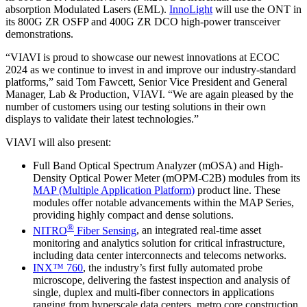
absorption Modulated Lasers (EML).
InnoLight
will use the ONT in
its 800G ZR OSFP and 400G ZR DCO high-power transceiver
demonstrations.
“VIAVI is proud to showcase our newest innovations at ECOC
2024 as we continue to invest in and improve our industry-standard
platforms,” said Tom Fawcett, Senior Vice President and General
Manager, Lab & Production, VIAVI. “We are again pleased by the
number of customers using our testing solutions in their own
displays to validate their latest technologies.”
VIAVI will also present:
Full Band Optical Spectrum Analyzer (mOSA) and High-
Density Optical Power Meter (mOPM-C2B) modules from its
MAP (Multiple Application Platform)
product line. These
modules offer notable advancements within the MAP Series,
providing highly compact and dense solutions.
®
NITRO
Fiber Sensing
, an integrated real-time asset
monitoring and analytics solution for critical infrastructure,
including data center interconnects and telecoms networks.
INX™ 760
, the industry’s first fully automated probe
microscope, delivering the fastest inspection and analysis of
single, duplex and multi-fiber connectors in applications
ranging from hyperscale data centers, metro core construction,