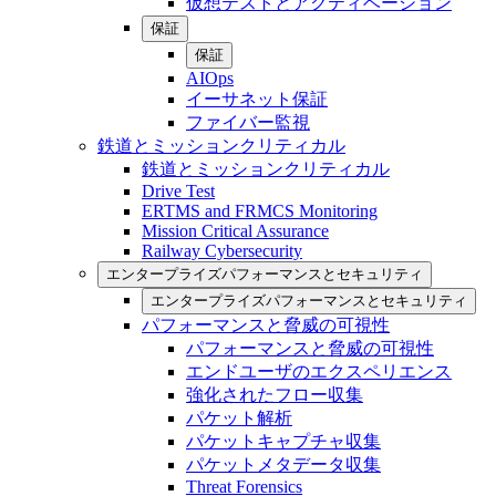
仮想テストとアクティベーション
保証
保証
AIOps
イーサネット保証
ファイバー監視
鉄道とミッションクリティカル
鉄道とミッションクリティカル
Drive Test
ERTMS and FRMCS Monitoring
Mission Critical Assurance
Railway Cybersecurity
エンタープライズパフォーマンスとセキュリティ
エンタープライズパフォーマンスとセキュリティ
パフォーマンスと脅威の可視性
パフォーマンスと脅威の可視性
エンドユーザのエクスペリエンス
強化されたフロー収集
パケット解析
パケットキャプチャ収集
パケットメタデータ収集
Threat Forensics