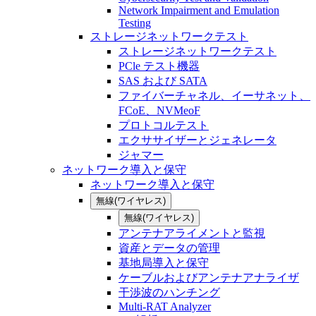
Network Impairment and Emulation
Testing
ストレージネットワークテスト
ストレージネットワークテスト
PCle テスト機器
SAS および SATA
ファイバーチャネル、イーサネット、
FCoE、NVMeoF
プロトコルテスト
エクササイザーとジェネレータ
ジャマー
ネットワーク導入と保守
ネットワーク導入と保守
無線(ワイヤレス)
無線(ワイヤレス)
アンテナアライメントと監視
資産とデータの管理
基地局導入と保守
ケーブルおよびアンテナアナライザ
干渉波のハンチング
Multi-RAT Analyzer