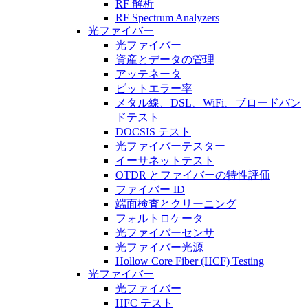
RF 解析
RF Spectrum Analyzers
光ファイバー
光ファイバー
資産とデータの管理
アッテネータ
ビットエラー率
メタル線、DSL、WiFi、ブロードバン
ドテスト
DOCSIS テスト
光ファイバーテスター
イーサネットテスト
OTDR とファイバーの特性評価
ファイバー ID
端面検査とクリーニング
フォルトロケータ
光ファイバーセンサ
光ファイバー光源
Hollow Core Fiber (HCF) Testing
光ファイバー
光ファイバー
HFC テスト