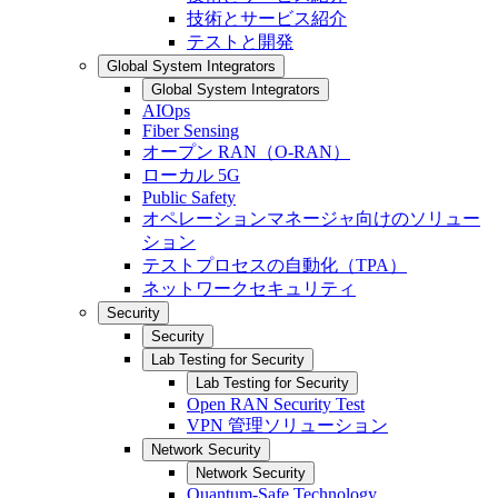
技術とサービス紹介
テストと開発
Global System Integrators
Global System Integrators
AIOps
Fiber Sensing
オープン RAN（O-RAN）
ローカル 5G
Public Safety
オペレーションマネージャ向けのソリュー
ション
テストプロセスの自動化（TPA）
ネットワークセキュリティ
Security
Security
Lab Testing for Security
Lab Testing for Security
Open RAN Security Test
VPN 管理ソリューション
Network Security
Network Security
Quantum-Safe Technology