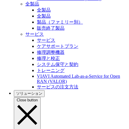
全製品
全製品
全製品
製品（ファミリー別）
販売終了製品
サービス
サービス
ケアサポートプラン
修理調整機器
修理と校正
システム保守と契約
トレーニング
VIAVI Automated Lab-as-a-Service for Open
RAN (VALOR)
サービスの注文方法
ソリューション
Close button