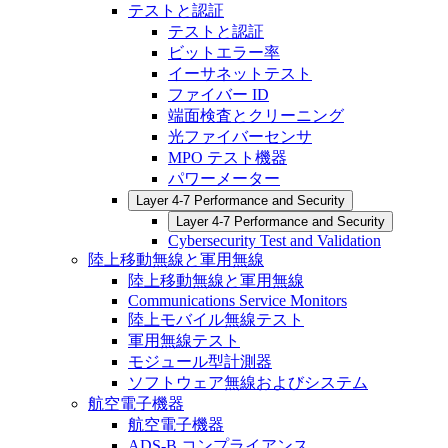
テストと認証
テストと認証
ビットエラー率
イーサネットテスト
ファイバー ID
端面検査とクリーニング
光ファイバーセンサ
MPO テスト機器
パワーメーター
Layer 4-7 Performance and Security
Layer 4-7 Performance and Security
Cybersecurity Test and Validation
陸上移動無線と軍用無線
陸上移動無線と軍用無線
Communications Service Monitors
陸上モバイル無線テスト
軍用無線テスト
モジュール型計測器
ソフトウェア無線およびシステム
航空電子機器
航空電子機器
ADS-B コンプライアンス