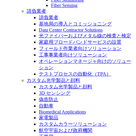
Fiber Sensing
請負業者
請負業者
基地局の導入とコミッショニング
Data Center Contractor Solutions
光ファイバーおよびメタル線の検査と検定
家庭用ブロードバンドサービスの設置
フィールド作業者向けソリューション
工事事業者向けソリューション
オペレーションマネージャ向けのソリュー
ション
テストプロセスの自動化（TPA）
カスタム光学製品と顔料
カスタム光学製品と顔料
3D センシング
偽造防止
自動車
Biomedical Applications
家電製品
カスタムカラーソリューション
航空宇宙および政府機関