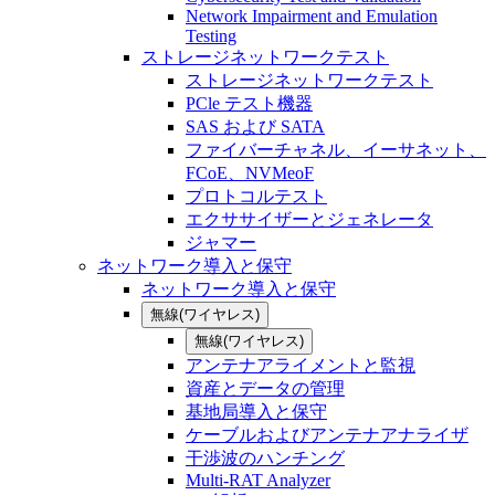
Network Impairment and Emulation
Testing
ストレージネットワークテスト
ストレージネットワークテスト
PCle テスト機器
SAS および SATA
ファイバーチャネル、イーサネット、
FCoE、NVMeoF
プロトコルテスト
エクササイザーとジェネレータ
ジャマー
ネットワーク導入と保守
ネットワーク導入と保守
無線(ワイヤレス)
無線(ワイヤレス)
アンテナアライメントと監視
資産とデータの管理
基地局導入と保守
ケーブルおよびアンテナアナライザ
干渉波のハンチング
Multi-RAT Analyzer