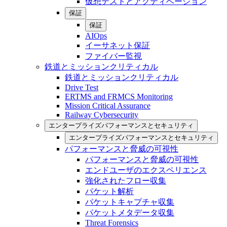
仮想テストとアクティベーション
保証
保証
AIOps
イーサネット保証
ファイバー監視
鉄道とミッションクリティカル
鉄道とミッションクリティカル
Drive Test
ERTMS and FRMCS Monitoring
Mission Critical Assurance
Railway Cybersecurity
エンタープライズパフォーマンスとセキュリティ
エンタープライズパフォーマンスとセキュリティ
パフォーマンスと脅威の可視性
パフォーマンスと脅威の可視性
エンドユーザのエクスペリエンス
強化されたフロー収集
パケット解析
パケットキャプチャ収集
パケットメタデータ収集
Threat Forensics