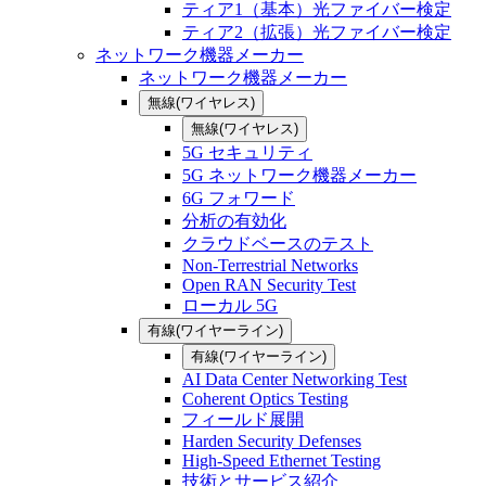
ティア1（基本）光ファイバー検定
ティア2（拡張）光ファイバー検定
ネットワーク機器メーカー
ネットワーク機器メーカー
無線(ワイヤレス)
無線(ワイヤレス)
5G セキュリティ
5G ネットワーク機器メーカー
6G フォワード
分析の有効化
クラウドベースのテスト
Non-Terrestrial Networks
Open RAN Security Test
ローカル 5G
有線(ワイヤーライン)
有線(ワイヤーライン)
AI Data Center Networking Test
Coherent Optics Testing
フィールド展開
Harden Security Defenses
High-Speed Ethernet Testing
技術とサービス紹介