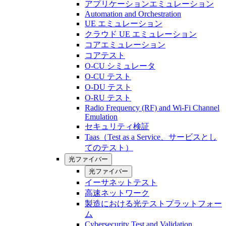
アプリケーションエミュレーション
Automation and Orchestration
UE エミュレーション
クラウド UE エミュレーション
コアエミュレーション
コアテスト
O-CU シミュレータ
O-CU テスト
O-DU テスト
O-RU テスト
Radio Frequency (RF) and Wi-Fi Channel
Emulation
セキュリティ検証
Taas（Test as a Service、サービスとし
てのテスト）
光ファイバー
光ファイバー
イーサネットテスト
高速ネットワーク
製造における光テストプラットフォー
ム
Cybersecurity Test and Validation