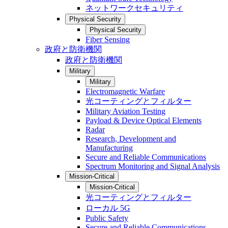
ネットワークセキュリティ
Physical Security
Physical Security
Fiber Sensing
政府と防衛機関
政府と防衛機関
Military
Military
Electromagnetic Warfare
光コーティングとフィルター
Military Aviation Testing
Payload & Device Optical Elements
Radar
Research, Development and
Manufacturing
Secure and Reliable Communications
Spectrum Monitoring and Signal Analysis
Mission-Critical
Mission-Critical
光コーティングとフィルター
ローカル 5G
Public Safety
Secure and Reliable Communications