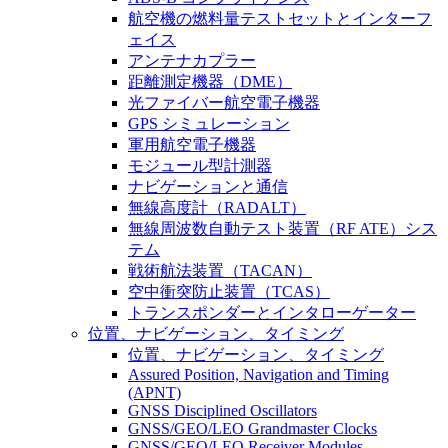
航空機の燃料量テストセットとインターフ
ェイス
アンテナカプラー
距離測定機器（DME）
光ファイバー航空電子機器
GPS シミュレーション
軍用航空電子機器
モジュール型計測器
ナビゲーションと通信
無線高度計（RADALT）
無線周波数自動テスト装置（RF ATE）シス
テム
戦術航法装置（TACAN）
空中衝突防止装置（TCAS）
トランスポンダーとインタローゲーター
位置、ナビゲーション、タイミング
位置、ナビゲーション、タイミング
Assured Position, Navigation and Timing
(APNT)
GNSS Disciplined Oscillators
GNSS/GEO/LEO Grandmaster Clocks
GNSS/GEO/LEO Receiver Modules