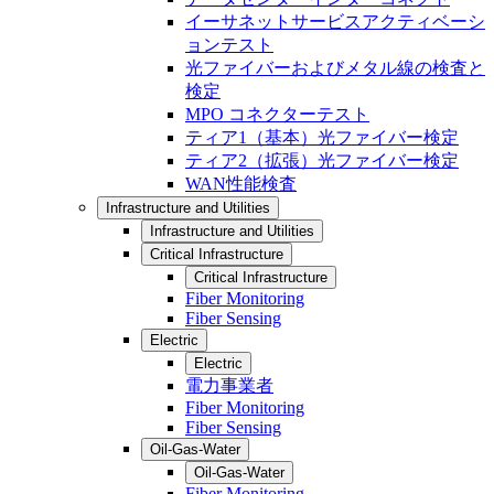
イーサネットサービスアクティベーシ
ョンテスト
光ファイバーおよびメタル線の検査と
検定
MPO コネクターテスト
ティア1（基本）光ファイバー検定
ティア2（拡張）光ファイバー検定
WAN性能検査
Infrastructure and Utilities
Infrastructure and Utilities
Critical Infrastructure
Critical Infrastructure
Fiber Monitoring
Fiber Sensing
Electric
Electric
電力事業者
Fiber Monitoring
Fiber Sensing
Oil-Gas-Water
Oil-Gas-Water
Fiber Monitoring