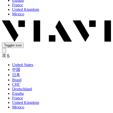
España
France
United Kingdom
Mexico
Toggler icon
戻る
United States
中国
日本
Brasil
СНГ
Deutschland
España
France
United Kingdom
Mexico