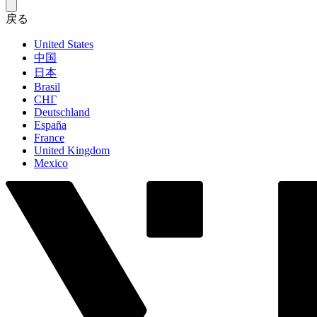
戻る
United States
中国
日本
Brasil
СНГ
Deutschland
España
France
United Kingdom
Mexico