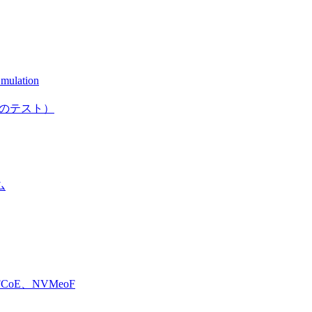
mulation
としてのテスト）
ム
E、NVMeoF