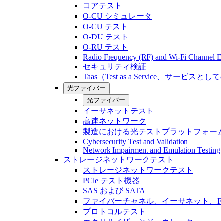
コアテスト
O-CU シミュレータ
O-CU テスト
O-DU テスト
O-RU テスト
Radio Frequency (RF) and Wi-Fi Channel E
セキュリティ検証
Taas（Test as a Service、サービス
光ファイバー
光ファイバー
イーサネットテスト
高速ネットワーク
製造における光テストプラットフォー
Cybersecurity Test and Validation
Network Impairment and Emulation Testing
ストレージネットワークテスト
ストレージネットワークテスト
PCle テスト機器
SAS および SATA
ファイバーチャネル、イーサネット、FCo
プロトコルテスト