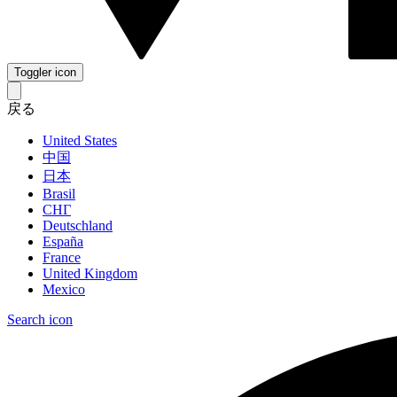
Toggler icon
戻る
United States
中国
日本
Brasil
СНГ
Deutschland
España
France
United Kingdom
Mexico
Search icon