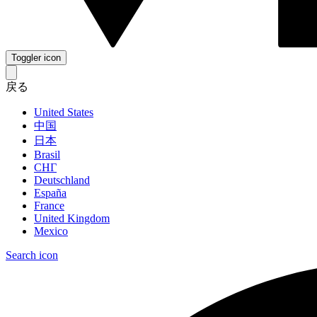
Toggler icon
戻る
United States
中国
日本
Brasil
СНГ
Deutschland
España
France
United Kingdom
Mexico
Search icon