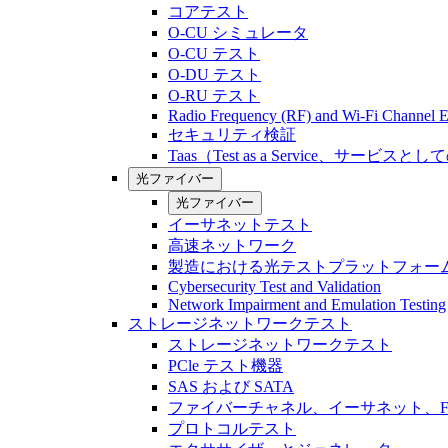
コアテスト
O-CU シミュレータ
O-CU テスト
O-DU テスト
O-RU テスト
Radio Frequency (RF) and Wi-Fi Channel E
セキュリティ検証
Taas（Test as a Service、サービス
光ファイバー
光ファイバー
イーサネットテスト
高速ネットワーク
製造における光テストプラットフォー
Cybersecurity Test and Validation
Network Impairment and Emulation Testing
ストレージネットワークテスト
ストレージネットワークテスト
PCle テスト機器
SAS および SATA
ファイバーチャネル、イーサネット、FCo
プロトコルテスト