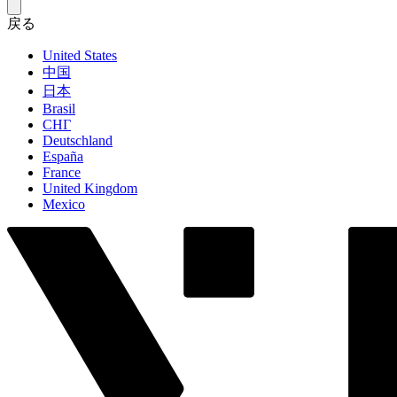
戻る
United States
中国
日本
Brasil
СНГ
Deutschland
España
France
United Kingdom
Mexico