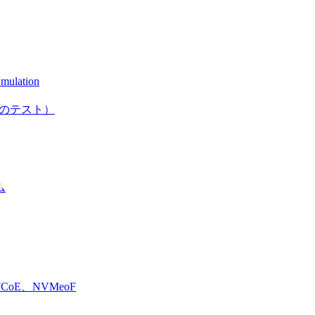
mulation
としてのテスト）
ム
E、NVMeoF