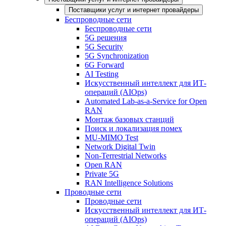
Поставщики услуг и интернет провайдеры
Беспроводные сети
Беспроводные сети
5G решения
5G Security
5G Synchronization
6G Forward
AI Testing
Искусственный интеллект для ИТ-
операций (AIOps)
Automated Lab-as-a-Service for Open
RAN
Монтаж базовых станций
Поиск и локализация помех
MU-MIMO Test
Network Digital Twin
Non-Terrestrial Networks
Open RAN
Private 5G
RAN Intelligence Solutions
Проводные сети
Проводные сети
Искусственный интеллект для ИТ-
операций (AIOps)