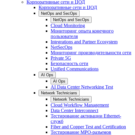
Корпоративные сети и ЦОД
Корпоративные сети и ЦОД
NetOps and SecOps
NetOps and SecOps
Cloud Monitoring
Мониторинг опыта конечного
пользователя
Integrations and Partner Ecosystem
NetSecOps
Мониторинг производительности сети
Private 5G
Безопасность сети
Unified Communications
AI Ops
AI Ops
AI Data Center Networking Test
Network Technicians
Network Technicians
Cloud Workflow Management
Data Center Interconnect
Тестирование активации Ethernet-
служб
Fiber and Copper Test and Certification
Тестирование МРО-разъемов