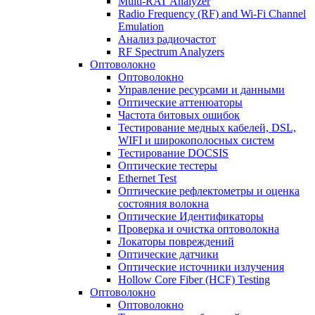
Multi-RAT Analyzer
Radio Frequency (RF) and Wi-Fi Channel
Emulation
Анализ радиочастот
RF Spectrum Analyzers
Оптоволокно
Оптоволокно
Управление ресурсами и данными
Оптические aттенюаторы
Частота битовых ошибок
Тестирование медных кабелей, DSL,
WIFI и широкополосных систем
Тестирование DOCSIS
Оптические тестеры
Ethernet Test
Оптические рефлектометры и оценка
состояния волокна
Оптические Идентификаторы
Проверка и очистка оптоволокна
Локаторы повреждений
Оптические датчики
Оптические источники излучения
Hollow Core Fiber (HCF) Testing
Оптоволокно
Оптоволокно