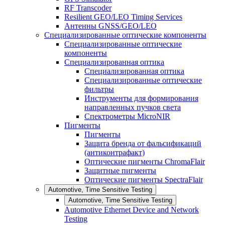
RF Transcoder
Resilient GEO/LEO Timing Services
Антенны GNSS/GEO/LEO
Специализированные оптические компоненты
Специализированные оптические
компоненты
Специализированная оптика
Специализированная оптика
Специализированные оптические
фильтры
Инструменты для формирования
направленных пучков света
Спектрометры MicroNIR
Пигменты
Пигменты
Защита бренда от фальсификаций
(антиконтрафакт)
Оптические пигменты ChromaFlair
Защитные пигменты
Оптические пигменты SpectraFlair
Automotive, Time Sensitive Testing
Automotive, Time Sensitive Testing
Automotive Ethernet Device and Network
Testing