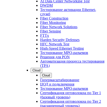
AI Data Center Networking Test
DWDM
Тестирование активации Ethernet-
служб
Fiber Construction
Fiber Monitoring
Fiber Network Solutions
Fiber Sensing
FTTx
Harden Security Defenses
HFC Network Test
High-Speed Ethernet Testing
Тестирование МРО-разъемов
Решения для PON
Автоматизация процесса тестирования
(TPA)
Cloud
Cloud
Гипермасштабирование
ЦОД и подключения
Тестирование МРО-разъемов
Сертификация оптоволокна по Tier 1
(базовый уровень)
Сертификация оптоволокна по Tier 2
(расширенный уровень)