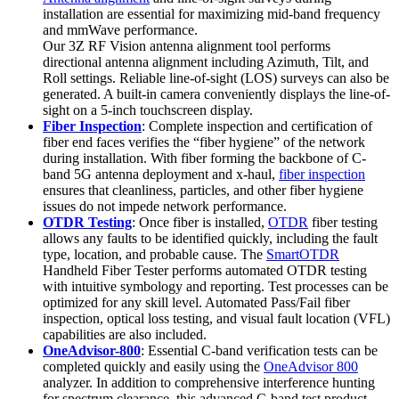
installation are essential for maximizing mid-band frequency
and mmWave performance.
Our 3Z RF Vision antenna alignment tool performs
directional antenna alignment including Azimuth, Tilt, and
Roll settings. Reliable line-of-sight (LOS) surveys can also be
generated. A built-in camera conveniently displays the line-of-
sight on a 5-inch touchscreen display.
Fiber Inspection
: Complete inspection and certification of
fiber end faces verifies the “fiber hygiene” of the network
during installation. With fiber forming the backbone of C-
band 5G antenna deployment and x-haul,
fiber inspection
ensures that cleanliness, particles, and other fiber hygiene
issues do not impede network performance.
OTDR Testing
: Once fiber is installed,
OTDR
fiber testing
allows any faults to be identified quickly, including the fault
type, location, and probable cause. The
SmartOTDR
Handheld Fiber Tester performs automated OTDR testing
with intuitive symbology and reporting. Test processes can be
optimized for any skill level. Automated Pass/Fail fiber
inspection, optical loss testing, and visual fault location (VFL)
capabilities are also included.
OneAdvisor-800
: Essential C-band verification tests can be
completed quickly and easily using the
OneAdvisor 800
analyzer. In addition to comprehensive interference hunting
for spectrum clearance, this advanced C-band test product