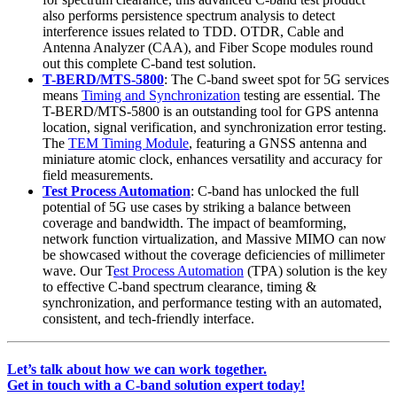
also performs persistence spectrum analysis to detect
interference issues related to TDD. OTDR, Cable and
Antenna Analyzer (CAA), and Fiber Scope modules round
out this complete C-band test solution.
T-BERD/MTS-5800
: The C-band sweet spot for 5G services
means
Timing and Synchronization
testing are essential. The
T-BERD/MTS-5800 is an outstanding tool for GPS antenna
location, signal verification, and synchronization error testing.
The
TEM Timing Module
, featuring a GNSS antenna and
miniature atomic clock, enhances versatility and accuracy for
field measurements.
Test Process Automation
: C-band has unlocked the full
potential of 5G use cases by striking a balance between
coverage and bandwidth. The impact of beamforming,
network function virtualization, and Massive MIMO can now
be showcased without the coverage deficiencies of millimeter
wave. Our T
est Process Automation
(TPA) solution is the key
to effective C-band spectrum clearance, timing &
synchronization, and performance testing with an automated,
consistent, and tech-friendly interface.
Let’s talk about how we can work together.
Get in touch with a C-band solution expert today!