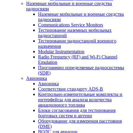
Наземные мобильные и военные средства
радиосвязи
Наземные мобильные и военные средства
радиосвязи
Communications Service Monitors
Тестирование наземных мобильных
радиостанций
Тестирование радиостанций военного
назначения
Modular Instrumentation
Radio Frequency (RF) and Wi-Fi Channel
Emulation
Программно определяемые радиосистемы
(SDR)
Авионика
Авионика
Соответствие стандарту ADS-B
Контрольно-измерительные комплекты и
интерфейсы для анализа количества
авиационного топлива
Блоки согласования для тестирования
бортовых систем и антенн
Оборудование для измерения расстояния
(DME)
ВОЛС для авиации