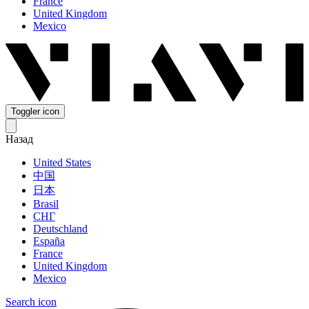
France
United Kingdom
Mexico
Toggler icon
Назад
United States
中国
日本
Brasil
СНГ
Deutschland
España
France
United Kingdom
Mexico
Search icon