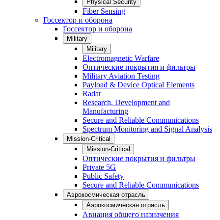
Physical Security
Fiber Sensing
Госсектор и оборона
Госсектор и оборона
Military
Military
Electromagnetic Warfare
Оптические покрытия и фильтры
Military Aviation Testing
Payload & Device Optical Elements
Radar
Research, Development and
Manufacturing
Secure and Reliable Communications
Spectrum Monitoring and Signal Analysis
Mission-Critical
Mission-Critical
Оптические покрытия и фильтры
Private 5G
Public Safety
Secure and Reliable Communications
Аэрокосмическая отрасль
Аэрокосмическая отрасль
Авиация общего назначения