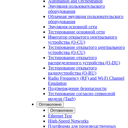
Automation and Orchestration
Эмуляция пользовательского
оборудования
Облачная эмуляция пользовательского
оборудования
Эмуляция основной сети
Тестирование основной сети
Имитатор открытого центрального
устройства (O-CU)
Тестирование открытого центрального
устройства (O-CU)
Тестирование открытого
распределенного устройства (O-DU)
Тестирование открытого
радиоустройства (O-RU)
Radio Frequency (RF) and Wi-Fi Channel
Emulation
Подтверждение безопасности
Тестирование согласно сервисной
модели (TaaS)
Оптоволокно
Оптоволокно
Ethernet Test
High-Speed Networks
Платформа для производственных