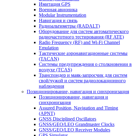
Имитация GPS
Военная авионика
Modular Instrumentation
Навигация и связь
Радиоальтиметры (RADALT)
Оборудование для систем автоматического
радиочастотного тестирования (RF ATE)
Radio Frequency (RF) and Wi-Fi Channel
Emulation
Тактические аэронавигационные системы
(TACAN)
Системы предупреждения о столкновении в
воздухе (TCAS)
Транспондер и маяк-запросчик для систем
свой/чужой и систем радиолокационного
наблюдения
Позиционирование, навигация и синхронизация
Позиционирование, навигация и
синхронизация
Assured Position, Navigation and Timing
(APNT)
GNSS Disciplined Oscillators
GNSS/GEO/LEO Grandmaster Clocks
GNSS/GEO/LEO Receiver Modules
GPS Simulator