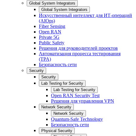
Global System Integrators
Global System Integrators
Искусственный интеллект для ИТ-операций
(AIOps)
Fiber Sensing
Open RAN
Private 5G
Public Safety
Решения для руководителей проектов
Автоматизация процесса тестирования
(TPA)
Безопасность сети
Security
Security
Lab Testing for Security
Lab Testing for Security
Open RAN Security Test
Решения для управления VPN
Network Security
Network Security
Quantum-Safe Technology
Безопасность сети
Physical Security