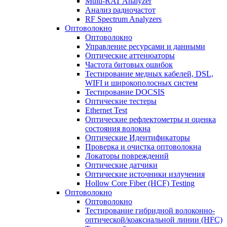
Multi-RAT Analyzer
Анализ радиочастот
RF Spectrum Analyzers
Оптоволокно
Оптоволокно
Управление ресурсами и данными
Оптические aттенюаторы
Частота битовых ошибок
Тестирование медных кабелей, DSL,
WIFI и широкополосных систем
Тестирование DOCSIS
Оптические тестеры
Ethernet Test
Оптические рефлектометры и оценка
состояния волокна
Оптические Идентификаторы
Проверка и очистка оптоволокна
Локаторы повреждений
Оптические датчики
Оптические источники излучения
Hollow Core Fiber (HCF) Testing
Оптоволокно
Оптоволокно
Тестирование гибридной волоконно-
оптической/коаксиальной линии (HFC)