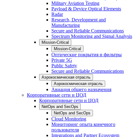
Military Aviation Testing
Payload & Device Optical Elements
Radar
Research, Development and
Manufacturing
Secure and Reliable Communications
Spectrum Monitoring and Signal Analysis
Mission-Critical
Mission-Critical
Оптические покрытия и фильтры
Private 5G
Public Safety
Secure and Reliable Communications
Аэрокосмическая отрасль
Аэрокосмическая отрасль
Авиация общего назначения
Корпоративные сети и ЦОД
Корпоративные сети и ЦОД
NetOps and SecOps
NetOps and SecOps
Cloud Monitoring
Мониторинг опыта конечного
пользователя
Integrations and Partner Ecosystem