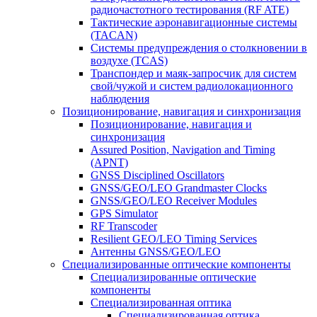
радиочастотного тестирования (RF ATE)
Тактические аэронавигационные системы
(TACAN)
Системы предупреждения о столкновении в
воздухе (TCAS)
Транспондер и маяк-запросчик для систем
свой/чужой и систем радиолокационного
наблюдения
Позиционирование, навигация и синхронизация
Позиционирование, навигация и
синхронизация
Assured Position, Navigation and Timing
(APNT)
GNSS Disciplined Oscillators
GNSS/GEO/LEO Grandmaster Clocks
GNSS/GEO/LEO Receiver Modules
GPS Simulator
RF Transcoder
Resilient GEO/LEO Timing Services
Антенны GNSS/GEO/LEO
Специализированные оптические компоненты
Специализированные оптические
компоненты
Специализированная оптика
Специализированная оптика