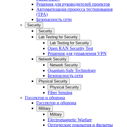
Решения для руководителей проектов
Автоматизация процесса тестирования
(TPA)
Безопасность сети
Security
Security
Lab Testing for Security
Lab Testing for Security
Open RAN Security Test
Решения для управления VPN
Network Security
Network Security
Quantum-Safe Technology
Безопасность сети
Physical Security
Physical Security
Fiber Sensing
Госсектор и оборона
Госсектор и оборона
Military
Military
Electromagnetic Warfare
Оптические покрытия и фильтры