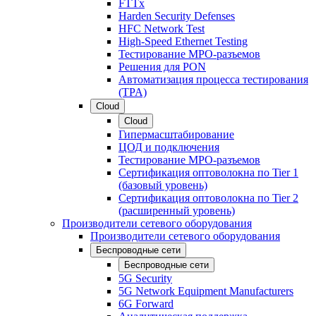
FTTx
Harden Security Defenses
HFC Network Test
High-Speed Ethernet Testing
Тестирование МРО-разъемов
Решения для PON
Автоматизация процесса тестирования
(TPA)
Cloud
Cloud
Гипермасштабирование
ЦОД и подключения
Тестирование МРО-разъемов
Сертификация оптоволокна по Tier 1
(базовый уровень)
Сертификация оптоволокна по Tier 2
(расширенный уровень)
Производители сетевого оборудования
Производители сетевого оборудования
Беспроводные сети
Беспроводные сети
5G Security
5G Network Equipment Manufacturers
6G Forward