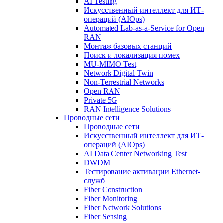
AI Testing
Искусственный интеллект для ИТ-
операций (AIOps)
Automated Lab-as-a-Service for Open
RAN
Монтаж базовых станций
Поиск и локализация помех
MU-MIMO Test
Network Digital Twin
Non-Terrestrial Networks
Open RAN
Private 5G
RAN Intelligence Solutions
Проводные сети
Проводные сети
Искусственный интеллект для ИТ-
операций (AIOps)
AI Data Center Networking Test
DWDM
Тестирование активации Ethernet-
служб
Fiber Construction
Fiber Monitoring
Fiber Network Solutions
Fiber Sensing