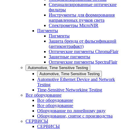
Специализированные оптические
фильтры
Инструменты для формирования
направленных пучков света
Спектрометры MicroNIR
Пигменты
Пигменты
Защита бренда от фальсификаций
(антиконтрафакт)
Оптические пигменты ChromaFlair
Защитные пигменты
Оптические пигменты SpectraFlair
Automotive, Time Sensitive Testing
Automotive, Time Sensitive Testing
Automotive Ethernet Device and Network
Testing
Time-Sensitive Networking Testing
Все оборудование
Все оборудование
Все оборудование
Оборудование по линейному ряду
Оборудование, снятое с производства
СЕРВИСЫ
СЕРВИСЫ