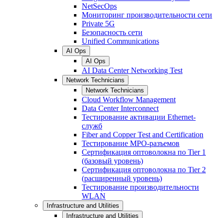
NetSecOps
Мониторинг производительности сети
Private 5G
Безопасность сети
Unified Communications
AI Ops
AI Ops
AI Data Center Networking Test
Network Technicians
Network Technicians
Cloud Workflow Management
Data Center Interconnect
Тестирование активации Ethernet-
служб
Fiber and Copper Test and Certification
Тестирование МРО-разъемов
Сертификация оптоволокна по Tier 1
(базовый уровень)
Сертификация оптоволокна по Tier 2
(расширенный уровень)
Тестирование производительности
WLAN
Infrastructure and Utilities
Infrastructure and Utilities