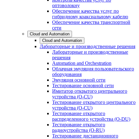
оптоволокну
Обеспечение качества услуг по
гибридному коаксиальному кабелю
Обеспечение качества транспортной
сети
Cloud and Automation
Cloud and Automation
Лабораторные и производственные решения
Лабораторные и производственные
решения
Automation and Orchestration
Облачная эмуляция пользовательского
оборудования
Эмуляция основной сети
Тестирование основной сети
Имитатор открытого центрального
устройства (O-CU)
Тестирование открытого центрального
устройства (O-CU)
Тестирование открытого
распределенного устройства (O-DU)
Тестирование открытого
радиоустройства (O-RU)
Тестирование дистанционного