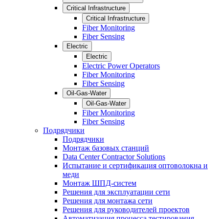
Critical Infrastructure
Critical Infrastructure
Fiber Monitoring
Fiber Sensing
Electric
Electric
Electric Power Operators
Fiber Monitoring
Fiber Sensing
Oil-Gas-Water
Oil-Gas-Water
Fiber Monitoring
Fiber Sensing
Подрядчики
Подрядчики
Монтаж базовых станций
Data Center Contractor Solutions
Испытание и сертификация оптоволокна и
меди
Монтаж ШПД-систем
Решения для эксплуатации сети
Решения для монтажа сети
Решения для руководителей проектов
Автоматизация процесса тестирования