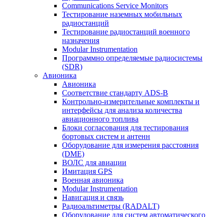
Communications Service Monitors
Тестирование наземных мобильных
радиостанций
Тестирование радиостанций военного
назначения
Modular Instrumentation
Программно определяемые радиосистемы
(SDR)
Авионика
Авионика
Соответствие стандарту ADS-B
Контрольно-измерительные комплекты и
интерфейсы для анализа количества
авиационного топлива
Блоки согласования для тестирования
бортовых систем и антенн
Оборудование для измерения расстояния
(DME)
ВОЛС для авиации
Имитация GPS
Военная авионика
Modular Instrumentation
Навигация и связь
Радиоальтиметры (RADALT)
Оборудование для систем автоматического