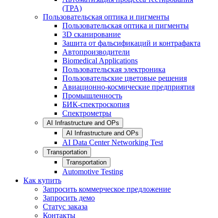
(TPA)
Пользовательская оптика и пигменты
Пользовательская оптика и пигменты
3D сканирование
Зашита от фальсификаций и контрафакта
Автопроизводители
Biomedical Applications
Пользовательская электроника
Пользовательские цветовые решения
Авиационно-космические предприятия
Промышленность
БИК-спектроскопия
Спектрометры
AI Infrastructure and OPs
AI Infrastructure and OPs
AI Data Center Networking Test
Transportation
Transportation
Automotive Testing
Как купить
Запросить коммерческое предложение
Запросить демо
Статус заказа
Контакты