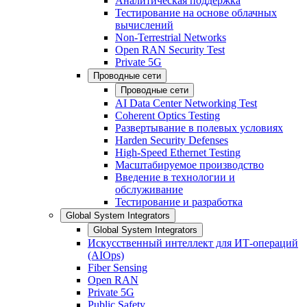
Аналитическая поддержка
Тестирование на основе облачных
вычислений
Non-Terrestrial Networks
Open RAN Security Test
Private 5G
Проводные сети
Проводные сети
AI Data Center Networking Test
Coherent Optics Testing
Развертывание в полевых условиях
Harden Security Defenses
High-Speed Ethernet Testing
Масштабируемое производство
Введение в технологии и
обслуживание
Тестирование и разработка
Global System Integrators
Global System Integrators
Искусственный интеллект для ИТ-операций
(AIOps)
Fiber Sensing
Open RAN
Private 5G
Public Safety