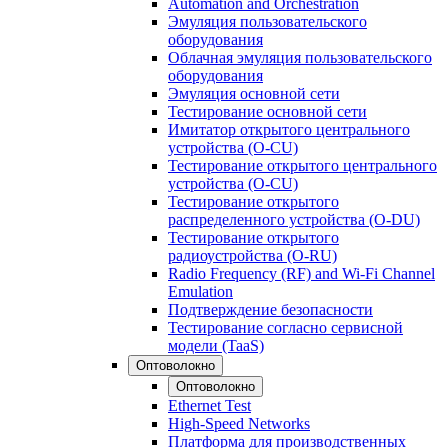
Automation and Orchestration
Эмуляция пользовательского
оборудования
Облачная эмуляция пользовательского
оборудования
Эмуляция основной сети
Тестирование основной сети
Имитатор открытого центрального
устройства (O-CU)
Тестирование открытого центрального
устройства (O-CU)
Тестирование открытого
распределенного устройства (O-DU)
Тестирование открытого
радиоустройства (O-RU)
Radio Frequency (RF) and Wi-Fi Channel
Emulation
Подтверждение безопасности
Тестирование согласно сервисной
модели (TaaS)
Оптоволокно
Оптоволокно
Ethernet Test
High-Speed Networks
Платформа для производственных