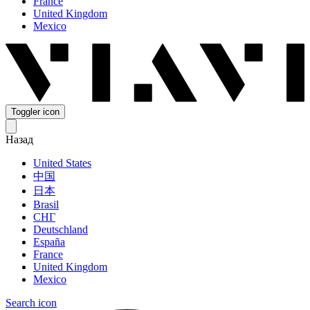
France
United Kingdom
Mexico
Toggler icon
Назад
United States
中国
日本
Brasil
СНГ
Deutschland
España
France
United Kingdom
Mexico
Search icon