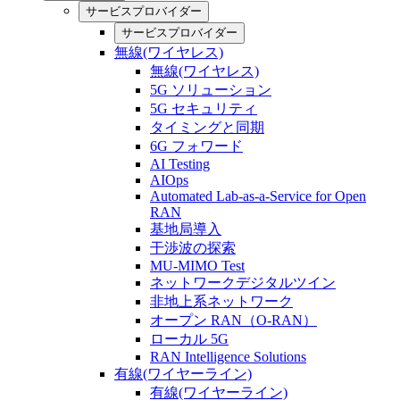
サービスプロバイダー
サービスプロバイダー
無線(ワイヤレス)
無線(ワイヤレス)
5G ソリューション
5G セキュリティ
タイミングと同期
6G フォワード
AI Testing
AIOps
Automated Lab-as-a-Service for Open
RAN
基地局導入
干渉波の探索
MU-MIMO Test
ネットワークデジタルツイン
非地上系ネットワーク
オープン RAN（O-RAN）
ローカル 5G
RAN Intelligence Solutions
有線(ワイヤーライン)
有線(ワイヤーライン)