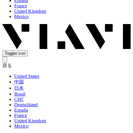
España
France
United Kingdom
Mexico
Toggler icon
戻る
United States
中国
日本
Brasil
СНГ
Deutschland
España
France
United Kingdom
Mexico