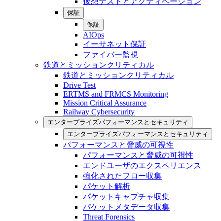
仮想テストとアクティベーション
保証
保証
AIOps
イーサネット保証
ファイバー監視
鉄道とミッションクリティカル
鉄道とミッションクリティカル
Drive Test
ERTMS and FRMCS Monitoring
Mission Critical Assurance
Railway Cybersecurity
エンタープライズパフォーマンスとセキュリティ
エンタープライズパフォーマンスとセキュリティ
パフォーマンスと脅威の可視性
パフォーマンスと脅威の可視性
エンドユーザのエクスペリエンス
強化されたフロー収集
パケット解析
パケットキャプチャ収集
パケットメタデータ収集
Threat Forensics