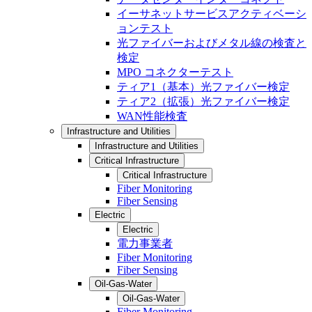
イーサネットサービスアクティベーシ
ョンテスト
光ファイバーおよびメタル線の検査と
検定
MPO コネクターテスト
ティア1（基本）光ファイバー検定
ティア2（拡張）光ファイバー検定
WAN性能検査
Infrastructure and Utilities
Infrastructure and Utilities
Critical Infrastructure
Critical Infrastructure
Fiber Monitoring
Fiber Sensing
Electric
Electric
電力事業者
Fiber Monitoring
Fiber Sensing
Oil-Gas-Water
Oil-Gas-Water
Fiber Monitoring