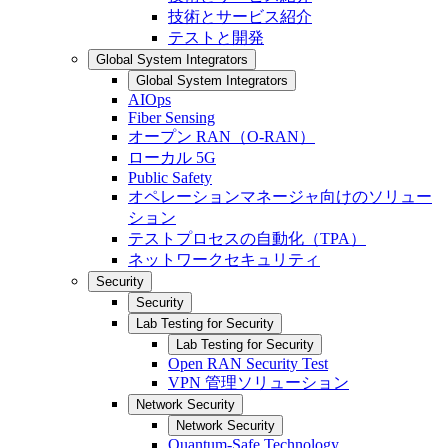
技術とサービス紹介
テストと開発
Global System Integrators
Global System Integrators
AIOps
Fiber Sensing
オープン RAN（O-RAN）
ローカル 5G
Public Safety
オペレーションマネージャ向けのソリュー
ション
テストプロセスの自動化（TPA）
ネットワークセキュリティ
Security
Security
Lab Testing for Security
Lab Testing for Security
Open RAN Security Test
VPN 管理ソリューション
Network Security
Network Security
Quantum-Safe Technology