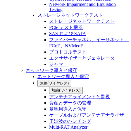
Network Impairment and Emulation
Testing
ストレージネットワークテスト
ストレージネットワークテスト
PCle テスト機器
SAS および SATA
ファイバーチャネル、イーサネット、
FCoE、NVMeoF
プロトコルテスト
エクササイザーとジェネレータ
ジャマー
ネットワーク導入と保守
ネットワーク導入と保守
無線(ワイヤレス)
無線(ワイヤレス)
アンテナアライメントと監視
資産とデータの管理
基地局導入と保守
ケーブルおよびアンテナアナライザ
干渉波のハンチング
Multi-RAT Analyzer