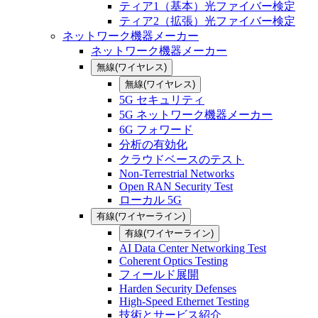
ティア1（基本）光ファイバー検定
ティア2（拡張）光ファイバー検定
ネットワーク機器メーカー
ネットワーク機器メーカー
無線(ワイヤレス)
無線(ワイヤレス)
5G セキュリティ
5G ネットワーク機器メーカー
6G フォワード
分析の有効化
クラウドベースのテスト
Non-Terrestrial Networks
Open RAN Security Test
ローカル 5G
有線(ワイヤーライン)
有線(ワイヤーライン)
AI Data Center Networking Test
Coherent Optics Testing
フィールド展開
Harden Security Defenses
High-Speed Ethernet Testing
技術とサービス紹介