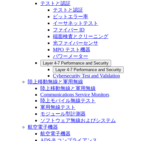
テストと認証
テストと認証
ビットエラー率
イーサネットテスト
ファイバー ID
端面検査とクリーニング
光ファイバーセンサ
MPO テスト機器
パワーメーター
Layer 4-7 Performance and Security
Layer 4-7 Performance and Security
Cybersecurity Test and Validation
陸上移動無線と軍用無線
陸上移動無線と軍用無線
Communications Service Monitors
陸上モバイル無線テスト
軍用無線テスト
モジュール型計測器
ソフトウェア無線およびシステム
航空電子機器
航空電子機器
ADS-B コンプライアンス