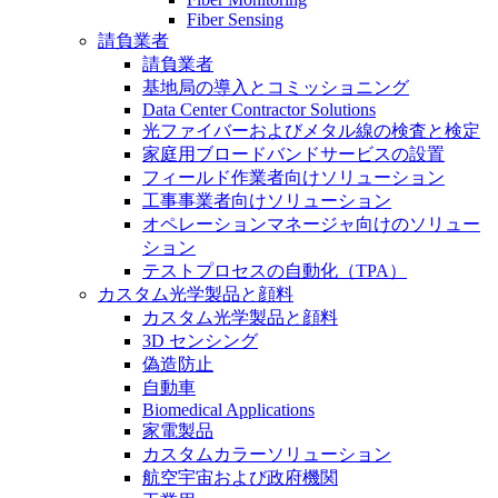
Fiber Sensing
請負業者
請負業者
基地局の導入とコミッショニング
Data Center Contractor Solutions
光ファイバーおよびメタル線の検査と検定
家庭用ブロードバンドサービスの設置
フィールド作業者向けソリューション
工事事業者向けソリューション
オペレーションマネージャ向けのソリュー
ション
テストプロセスの自動化（TPA）
カスタム光学製品と顔料
カスタム光学製品と顔料
3D センシング
偽造防止
自動車
Biomedical Applications
家電製品
カスタムカラーソリューション
航空宇宙および政府機関