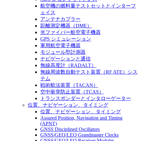
航空機の燃料量テストセットとインターフ
ェイス
アンテナカプラー
距離測定機器（DME）
光ファイバー航空電子機器
GPS シミュレーション
軍用航空電子機器
モジュール型計測器
ナビゲーションと通信
無線高度計（RADALT）
無線周波数自動テスト装置（RF ATE）シス
テム
戦術航法装置（TACAN）
空中衝突防止装置（TCAS）
トランスポンダーとインタローゲーター
位置、ナビゲーション、タイミング
位置、ナビゲーション、タイミング
Assured Position, Navigation and Timing
(APNT)
GNSS Disciplined Oscillators
GNSS/GEO/LEO Grandmaster Clocks
GNSS/GEO/LEO Receiver Modules