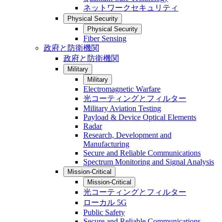
ネットワークセキュリティ
Physical Security
Physical Security
Fiber Sensing
政府と防衛機関
政府と防衛機関
Military
Military
Electromagnetic Warfare
光コーティングとフィルター
Military Aviation Testing
Payload & Device Optical Elements
Radar
Research, Development and
Manufacturing
Secure and Reliable Communications
Spectrum Monitoring and Signal Analysis
Mission-Critical
Mission-Critical
光コーティングとフィルター
ローカル 5G
Public Safety
Secure and Reliable Communications