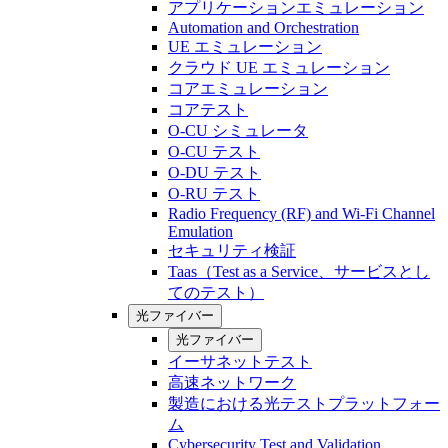
アプリケーションエミュレーション
Automation and Orchestration
UE エミュレーション
クラウド UE エミュレーション
コアエミュレーション
コアテスト
O-CU シミュレータ
O-CU テスト
O-DU テスト
O-RU テスト
Radio Frequency (RF) and Wi-Fi Channel
Emulation
セキュリティ検証
Taas（Test as a Service、サービスとし
てのテスト）
光ファイバー
光ファイバー
イーサネットテスト
高速ネットワーク
製造における光テストプラットフォー
ム
Cybersecurity Test and Validation