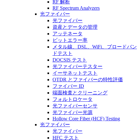
RF 解析
RF Spectrum Analyzers
光ファイバー
光ファイバー
資産とデータの管理
アッテネータ
ビットエラー率
メタル線、DSL、WiFi、ブロードバン
ドテスト
DOCSIS テスト
光ファイバーテスター
イーサネットテスト
OTDR とファイバーの特性評価
ファイバー ID
端面検査とクリーニング
フォルトロケータ
光ファイバーセンサ
光ファイバー光源
Hollow Core Fiber (HCF) Testing
光ファイバー
光ファイバー
HFC テスト