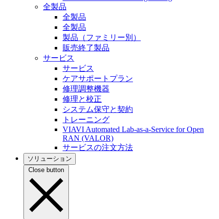
全製品
全製品
全製品
製品（ファミリー別）
販売終了製品
サービス
サービス
ケアサポートプラン
修理調整機器
修理と校正
システム保守と契約
トレーニング
VIAVI Automated Lab-as-a-Service for Open
RAN (VALOR)
サービスの注文方法
ソリューション
Close button