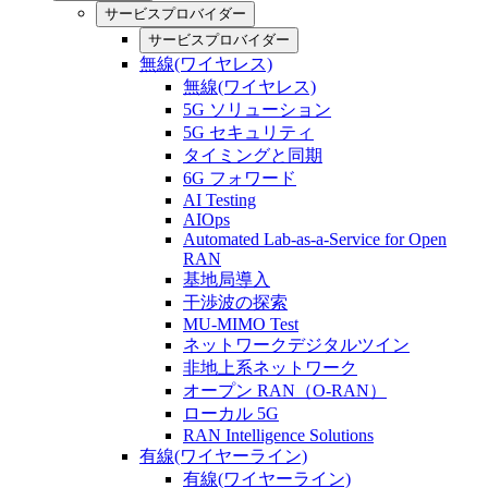
サービスプロバイダー
サービスプロバイダー
無線(ワイヤレス)
無線(ワイヤレス)
5G ソリューション
5G セキュリティ
タイミングと同期
6G フォワード
AI Testing
AIOps
Automated Lab-as-a-Service for Open
RAN
基地局導入
干渉波の探索
MU-MIMO Test
ネットワークデジタルツイン
非地上系ネットワーク
オープン RAN（O-RAN）
ローカル 5G
RAN Intelligence Solutions
有線(ワイヤーライン)
有線(ワイヤーライン)