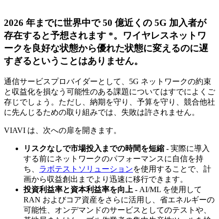
2026 年までに世界中で 50 億近くの 5G 加入者が
存在すると予想されます *。ワイヤレスネットワ
ークを良好な状態から優れた状態に変えるのに遅
すぎるということはありません。
通信サービスプロバイダーとして、5G ネットワークの約束
と収益化を損なう可能性のある課題についてはすでによくご
存じでしょう。ただし、納期を守り、予算を守り、競合他社
に先んじるための取り組みでは、失敗は許されません。
VIAVI は、次への扉を開きます。
リスクなしで市場投入までの時間を短縮 -
実際に導入
する前にネットワークのパフォーマンスに自信を持
ち、
ラボテストソリューション
を使用することで、計
画から収益創出までより迅速に移行できます。
投資利益率と資本利益率を向上 -
AI/ML を使用して
RAN およびコア資産をさらに活用し、省エネルギーの
可能性、オンデマンドのサービスとしてのテストや、