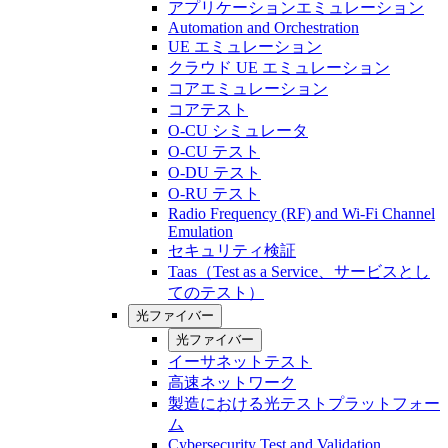
アプリケーションエミュレーション
Automation and Orchestration
UE エミュレーション
クラウド UE エミュレーション
コアエミュレーション
コアテスト
O-CU シミュレータ
O-CU テスト
O-DU テスト
O-RU テスト
Radio Frequency (RF) and Wi-Fi Channel
Emulation
セキュリティ検証
Taas（Test as a Service、サービスとし
てのテスト）
光ファイバー
光ファイバー
イーサネットテスト
高速ネットワーク
製造における光テストプラットフォー
ム
Cybersecurity Test and Validation