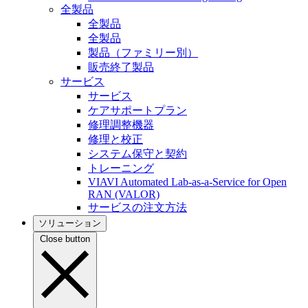
全製品
全製品
全製品
製品（ファミリー別）
販売終了製品
サービス
サービス
ケアサポートプラン
修理調整機器
修理と校正
システム保守と契約
トレーニング
VIAVI Automated Lab-as-a-Service for Open
RAN (VALOR)
サービスの注文方法
ソリューション
Close button