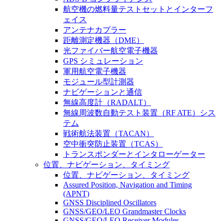
航空機の燃料量テストセットとインターフ
ェイス
アンテナカプラー
距離測定機器（DME）
光ファイバー航空電子機器
GPS シミュレーション
軍用航空電子機器
モジュール型計測器
ナビゲーションと通信
無線高度計（RADALT）
無線周波数自動テスト装置（RF ATE）シス
テム
戦術航法装置（TACAN）
空中衝突防止装置（TCAS）
トランスポンダーとインタローゲーター
位置、ナビゲーション、タイミング
位置、ナビゲーション、タイミング
Assured Position, Navigation and Timing
(APNT)
GNSS Disciplined Oscillators
GNSS/GEO/LEO Grandmaster Clocks
GNSS/GEO/LEO Receiver Modules