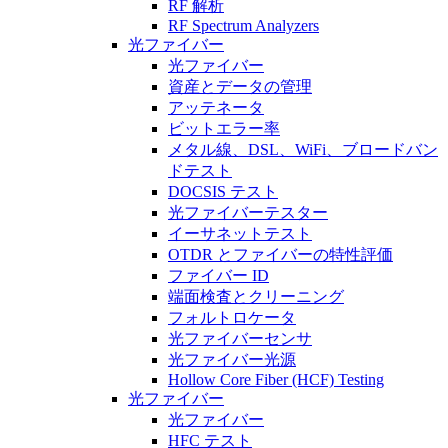
RF 解析
RF Spectrum Analyzers
光ファイバー
光ファイバー
資産とデータの管理
アッテネータ
ビットエラー率
メタル線、DSL、WiFi、ブロードバン
ドテスト
DOCSIS テスト
光ファイバーテスター
イーサネットテスト
OTDR とファイバーの特性評価
ファイバー ID
端面検査とクリーニング
フォルトロケータ
光ファイバーセンサ
光ファイバー光源
Hollow Core Fiber (HCF) Testing
光ファイバー
光ファイバー
HFC テスト