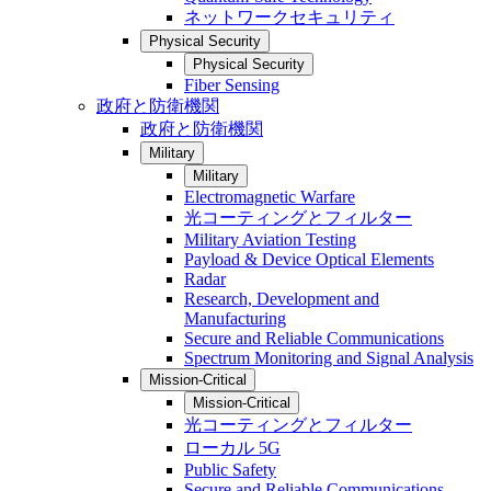
ネットワークセキュリティ
Physical Security
Physical Security
Fiber Sensing
政府と防衛機関
政府と防衛機関
Military
Military
Electromagnetic Warfare
光コーティングとフィルター
Military Aviation Testing
Payload & Device Optical Elements
Radar
Research, Development and
Manufacturing
Secure and Reliable Communications
Spectrum Monitoring and Signal Analysis
Mission-Critical
Mission-Critical
光コーティングとフィルター
ローカル 5G
Public Safety
Secure and Reliable Communications