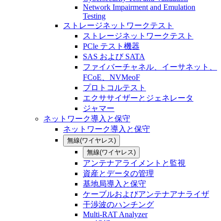
Network Impairment and Emulation
Testing
ストレージネットワークテスト
ストレージネットワークテスト
PCle テスト機器
SAS および SATA
ファイバーチャネル、イーサネット、
FCoE、NVMeoF
プロトコルテスト
エクササイザーとジェネレータ
ジャマー
ネットワーク導入と保守
ネットワーク導入と保守
無線(ワイヤレス)
無線(ワイヤレス)
アンテナアライメントと監視
資産とデータの管理
基地局導入と保守
ケーブルおよびアンテナアナライザ
干渉波のハンチング
Multi-RAT Analyzer