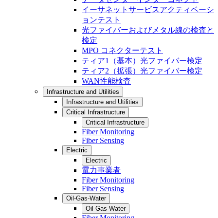
イーサネットサービスアクティベーシ
ョンテスト
光ファイバーおよびメタル線の検査と
検定
MPO コネクターテスト
ティア1（基本）光ファイバー検定
ティア2（拡張）光ファイバー検定
WAN性能検査
Infrastructure and Utilities
Infrastructure and Utilities
Critical Infrastructure
Critical Infrastructure
Fiber Monitoring
Fiber Sensing
Electric
Electric
電力事業者
Fiber Monitoring
Fiber Sensing
Oil-Gas-Water
Oil-Gas-Water
Fiber Monitoring