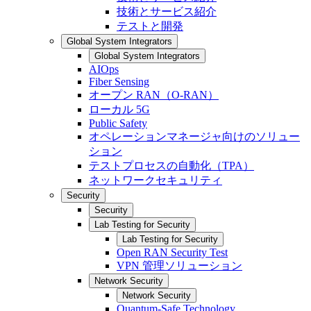
技術とサービス紹介
テストと開発
Global System Integrators
Global System Integrators
AIOps
Fiber Sensing
オープン RAN（O-RAN）
ローカル 5G
Public Safety
オペレーションマネージャ向けのソリュー
ション
テストプロセスの自動化（TPA）
ネットワークセキュリティ
Security
Security
Lab Testing for Security
Lab Testing for Security
Open RAN Security Test
VPN 管理ソリューション
Network Security
Network Security
Quantum-Safe Technology