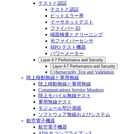
テストと認証
テストと認証
ビットエラー率
イーサネットテスト
ファイバー ID
端面検査とクリーニング
光ファイバーセンサ
MPO テスト機器
パワーメーター
Layer 4-7 Performance and Security
Layer 4-7 Performance and Security
Cybersecurity Test and Validation
陸上移動無線と軍用無線
陸上移動無線と軍用無線
Communications Service Monitors
陸上モバイル無線テスト
軍用無線テスト
モジュール型計測器
ソフトウェア無線およびシステム
航空電子機器
航空電子機器
ADS-B コンプライアンス