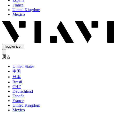
España
France
United Kingdom
Mexico
Toggler icon
戻る
United States
中国
日本
Brasil
СНГ
Deutschland
España
France
United Kingdom
Mexico