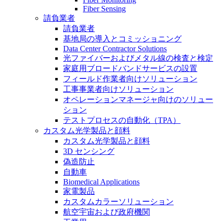
Fiber Sensing
請負業者
請負業者
基地局の導入とコミッショニング
Data Center Contractor Solutions
光ファイバーおよびメタル線の検査と検定
家庭用ブロードバンドサービスの設置
フィールド作業者向けソリューション
工事事業者向けソリューション
オペレーションマネージャ向けのソリュー
ション
テストプロセスの自動化（TPA）
カスタム光学製品と顔料
カスタム光学製品と顔料
3D センシング
偽造防止
自動車
Biomedical Applications
家電製品
カスタムカラーソリューション
航空宇宙および政府機関