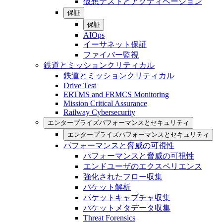
仮想テストとアクティベーション
保証
保証
AIOps
イーサネット保証
ファイバー監視
鉄道とミッションクリティカル
鉄道とミッションクリティカル
Drive Test
ERTMS and FRMCS Monitoring
Mission Critical Assurance
Railway Cybersecurity
エンタープライズパフォーマンスとセキュリティ
エンタープライズパフォーマンスとセキュリティ
パフォーマンスと脅威の可視性
パフォーマンスと脅威の可視性
エンドユーザのエクスペリエンス
強化されたフロー収集
パケット解析
パケットキャプチャ収集
パケットメタデータ収集
Threat Forensics