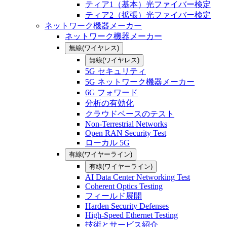
ティア1（基本）光ファイバー検定
ティア2（拡張）光ファイバー検定
ネットワーク機器メーカー
ネットワーク機器メーカー
無線(ワイヤレス)
無線(ワイヤレス)
5G セキュリティ
5G ネットワーク機器メーカー
6G フォワード
分析の有効化
クラウドベースのテスト
Non-Terrestrial Networks
Open RAN Security Test
ローカル 5G
有線(ワイヤーライン)
有線(ワイヤーライン)
AI Data Center Networking Test
Coherent Optics Testing
フィールド展開
Harden Security Defenses
High-Speed Ethernet Testing
技術とサービス紹介