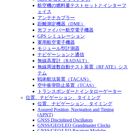
航空機の燃料量テストセットとインターフ
ェイス
アンテナカプラー
距離測定機器（DME）
光ファイバー航空電子機器
GPS シミュレーション
軍用航空電子機器
モジュール型計測器
ナビゲーションと通信
無線高度計（RADALT）
無線周波数自動テスト装置（RF ATE）シス
テム
戦術航法装置（TACAN）
空中衝突防止装置（TCAS）
トランスポンダーとインタローゲーター
位置、ナビゲーション、タイミング
位置、ナビゲーション、タイミング
Assured Position, Navigation and Timing
(APNT)
GNSS Disciplined Oscillators
GNSS/GEO/LEO Grandmaster Clocks
GNSS/GEO/LEO Receiver Modules