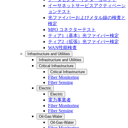
イーサネットサービスアクティベーシ
ョンテスト
光ファイバーおよびメタル線の検査と
検定
MPO コネクターテスト
ティア1（基本）光ファイバー検定
ティア2（拡張）光ファイバー検定
WAN性能検査
Infrastructure and Utilities
Infrastructure and Utilities
Critical Infrastructure
Critical Infrastructure
Fiber Monitoring
Fiber Sensing
Electric
Electric
電力事業者
Fiber Monitoring
Fiber Sensing
Oil-Gas-Water
Oil-Gas-Water
Fiber Monitoring