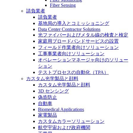
Fiber Sensing
請負業者
請負業者
基地局の導入とコミッショニング
Data Center Contractor Solutions
光ファイバーおよびメタル線の検査と検定
家庭用ブロードバンドサービスの設置
フィールド作業者向けソリューション
工事事業者向けソリューション
オペレーションマネージャ向けのソリュー
ション
テストプロセスの自動化（TPA）
カスタム光学製品と顔料
カスタム光学製品と顔料
3D センシング
偽造防止
自動車
Biomedical Applications
家電製品
カスタムカラーソリューション
航空宇宙および政府機関