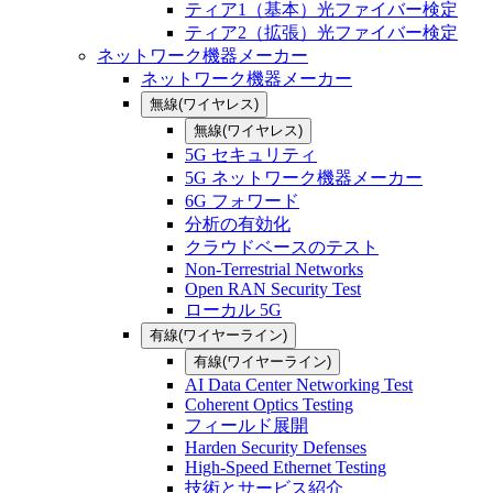
ティア1（基本）光ファイバー検定
ティア2（拡張）光ファイバー検定
ネットワーク機器メーカー
ネットワーク機器メーカー
無線(ワイヤレス)
無線(ワイヤレス)
5G セキュリティ
5G ネットワーク機器メーカー
6G フォワード
分析の有効化
クラウドベースのテスト
Non-Terrestrial Networks
Open RAN Security Test
ローカル 5G
有線(ワイヤーライン)
有線(ワイヤーライン)
AI Data Center Networking Test
Coherent Optics Testing
フィールド展開
Harden Security Defenses
High-Speed Ethernet Testing
技術とサービス紹介