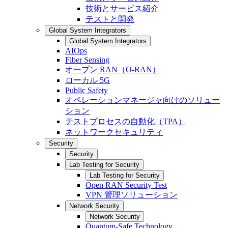
技術とサービス紹介
テストと開発
Global System Integrators
Global System Integrators
AIOps
Fiber Sensing
オープン RAN（O-RAN）
ローカル 5G
Public Safety
オペレーションマネージャ向けのソリュー
ション
テストプロセスの自動化（TPA）
ネットワークセキュリティ
Security
Security
Lab Testing for Security
Lab Testing for Security
Open RAN Security Test
VPN 管理ソリューション
Network Security
Network Security
Quantum-Safe Technology