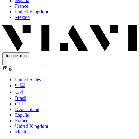
España
France
United Kingdom
Mexico
Toggler icon
戻る
United States
中国
日本
Brasil
СНГ
Deutschland
España
France
United Kingdom
Mexico