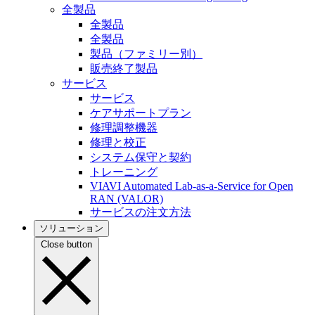
全製品
全製品
全製品
製品（ファミリー別）
販売終了製品
サービス
サービス
ケアサポートプラン
修理調整機器
修理と校正
システム保守と契約
トレーニング
VIAVI Automated Lab-as-a-Service for Open
RAN (VALOR)
サービスの注文方法
ソリューション
Close button