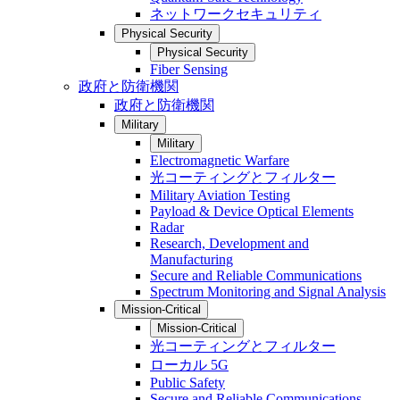
ネットワークセキュリティ
Physical Security
Physical Security
Fiber Sensing
政府と防衛機関
政府と防衛機関
Military
Military
Electromagnetic Warfare
光コーティングとフィルター
Military Aviation Testing
Payload & Device Optical Elements
Radar
Research, Development and
Manufacturing
Secure and Reliable Communications
Spectrum Monitoring and Signal Analysis
Mission-Critical
Mission-Critical
光コーティングとフィルター
ローカル 5G
Public Safety
Secure and Reliable Communications