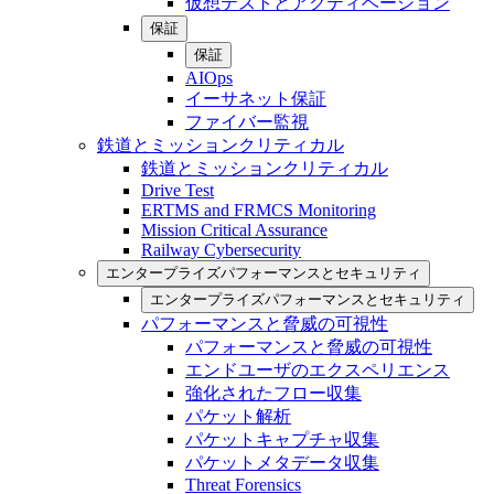
仮想テストとアクティベーション
保証
保証
AIOps
イーサネット保証
ファイバー監視
鉄道とミッションクリティカル
鉄道とミッションクリティカル
Drive Test
ERTMS and FRMCS Monitoring
Mission Critical Assurance
Railway Cybersecurity
エンタープライズパフォーマンスとセキュリティ
エンタープライズパフォーマンスとセキュリティ
パフォーマンスと脅威の可視性
パフォーマンスと脅威の可視性
エンドユーザのエクスペリエンス
強化されたフロー収集
パケット解析
パケットキャプチャ収集
パケットメタデータ収集
Threat Forensics