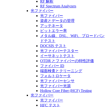
RF 解析
RF Spectrum Analyzers
光ファイバー
光ファイバー
資産とデータの管理
アッテネータ
ビットエラー率
メタル線、DSL、WiFi、ブロードバン
ドテスト
DOCSIS テスト
光ファイバーテスター
イーサネットテスト
OTDR とファイバーの特性評価
ファイバー ID
端面検査とクリーニング
フォルトロケータ
光ファイバーセンサ
光ファイバー光源
Hollow Core Fiber (HCF) Testing
光ファイバー
光ファイバー
HFC テスト