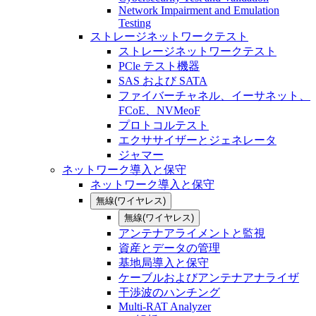
Network Impairment and Emulation
Testing
ストレージネットワークテスト
ストレージネットワークテスト
PCle テスト機器
SAS および SATA
ファイバーチャネル、イーサネット、
FCoE、NVMeoF
プロトコルテスト
エクササイザーとジェネレータ
ジャマー
ネットワーク導入と保守
ネットワーク導入と保守
無線(ワイヤレス)
無線(ワイヤレス)
アンテナアライメントと監視
資産とデータの管理
基地局導入と保守
ケーブルおよびアンテナアナライザ
干渉波のハンチング
Multi-RAT Analyzer