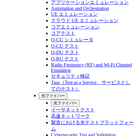
アプリケーションエミュレーション
Automation and Orchestration
UE エミュレーション
クラウド UE エミュレーション
コアエミュレーション
コアテスト
O-CU シミュレータ
O-CU テスト
O-DU テスト
O-RU テスト
Radio Frequency (RF) and Wi-Fi Channel
Emulation
セキュリティ検証
Taas（Test as a Service、サービスとし
てのテスト）
光ファイバー
光ファイバー
イーサネットテスト
高速ネットワーク
製造における光テストプラットフォー
ム
Cybersecurity Test and Validation