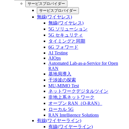
サービスプロバイダー
サービスプロバイダー
無線(ワイヤレス)
無線(ワイヤレス)
5G ソリューション
5G セキュリティ
タイミングと同期
6G フォワード
AI Testing
AIOps
Automated Lab-as-a-Service for Open
RAN
基地局導入
干渉波の探索
MU-MIMO Test
ネットワークデジタルツイン
非地上系ネットワーク
オープン RAN（O-RAN）
ローカル 5G
RAN Intelligence Solutions
有線(ワイヤーライン)
有線(ワイヤーライン)