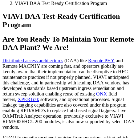
VIAVI DAA Test-Ready Certification Program
VIAVI DAA Test-Ready Certification
Program
Are You Ready To Maintain Your Remote
DAA Plant? We Are!
Distributed access architectures
(DAA) like
Remote PHY
and
Remote MACPHY are coming fast, and operators globally are
keenly aware that their implementation can be disruptive to HFC
maintenance practices if not properly planned. VIAVI anticipated
this challenge, and in partnership with leading DAA vendors, has
developed a standards-based upstream ingress remediation and
return sweep solution enabling reuse of existing
ONX
field
meters,
XPERTrak
software, and operational processes. Signal
leakage tagging capabilities are also covered under this program
enabling RPD/RMD’s to replace hub-based signal taggers. Live
QAMTrak Analyzer operation, previously exclusive to VIAVI
RPM3000/HCU200 modules, is also now supported by select DAA
vendors.
VIAVI frequently receives inquiries from operators asking which