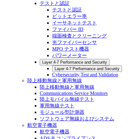
テストと認証
テストと認証
ビットエラー率
イーサネットテスト
ファイバー ID
端面検査とクリーニング
光ファイバーセンサ
MPO テスト機器
パワーメーター
Layer 4-7 Performance and Security
Layer 4-7 Performance and Security
Cybersecurity Test and Validation
陸上移動無線と軍用無線
陸上移動無線と軍用無線
Communications Service Monitors
陸上モバイル無線テスト
軍用無線テスト
モジュール型計測器
ソフトウェア無線およびシステム
航空電子機器
航空電子機器
ADS-B コンプライアンス