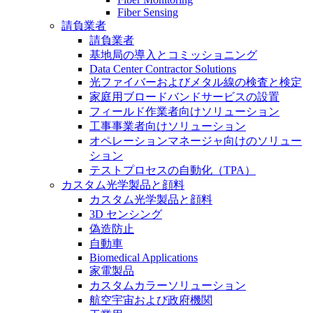
Fiber Sensing
請負業者
請負業者
基地局の導入とコミッショニング
Data Center Contractor Solutions
光ファイバーおよびメタル線の検査と検定
家庭用ブロードバンドサービスの設置
フィールド作業者向けソリューション
工事事業者向けソリューション
オペレーションマネージャ向けのソリュー
ション
テストプロセスの自動化（TPA）
カスタム光学製品と顔料
カスタム光学製品と顔料
3D センシング
偽造防止
自動車
Biomedical Applications
家電製品
カスタムカラーソリューション
航空宇宙および政府機関