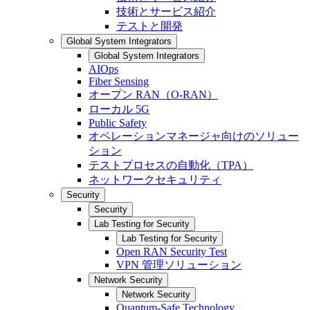
技術とサービス紹介
テストと開発
Global System Integrators
Global System Integrators
AIOps
Fiber Sensing
オープン RAN（O-RAN）
ローカル 5G
Public Safety
オペレーションマネージャ向けのソリュー
ション
テストプロセスの自動化（TPA）
ネットワークセキュリティ
Security
Security
Lab Testing for Security
Lab Testing for Security
Open RAN Security Test
VPN 管理ソリューション
Network Security
Network Security
Quantum-Safe Technology