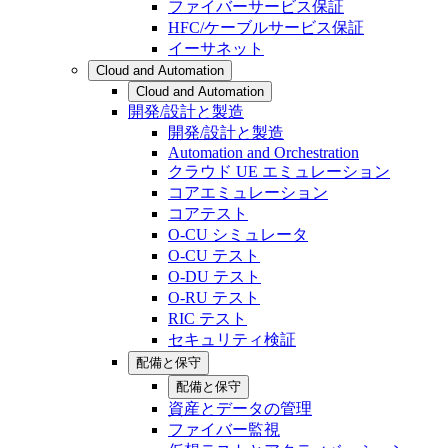
ファイバーサービス保証
HFC/ケーブルサービス保証
イーサネット
Cloud and Automation
Cloud and Automation
開発/設計と製造
開発/設計と製造
Automation and Orchestration
クラウド UE エミュレーション
コアエミュレーション
コアテスト
O-CU シミュレータ
O-CU テスト
O-DU テスト
O-RU テスト
RIC テスト
セキュリティ検証
配備と保守
配備と保守
資産とデータの管理
ファイバー監視