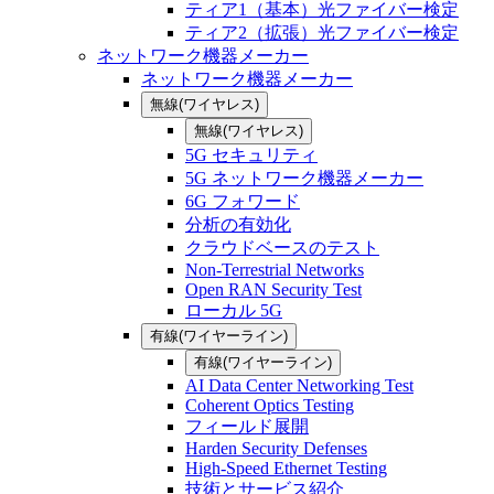
ティア1（基本）光ファイバー検定
ティア2（拡張）光ファイバー検定
ネットワーク機器メーカー
ネットワーク機器メーカー
無線(ワイヤレス)
無線(ワイヤレス)
5G セキュリティ
5G ネットワーク機器メーカー
6G フォワード
分析の有効化
クラウドベースのテスト
Non-Terrestrial Networks
Open RAN Security Test
ローカル 5G
有線(ワイヤーライン)
有線(ワイヤーライン)
AI Data Center Networking Test
Coherent Optics Testing
フィールド展開
Harden Security Defenses
High-Speed Ethernet Testing
技術とサービス紹介