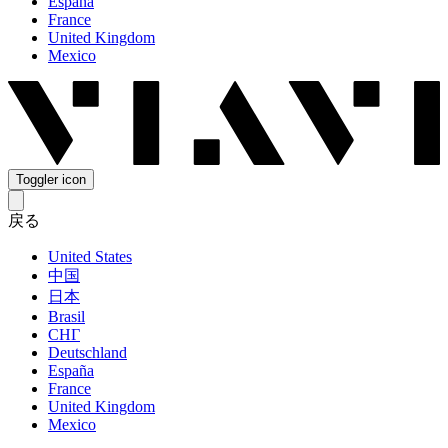
España
France
United Kingdom
Mexico
Toggler icon
戻る
United States
中国
日本
Brasil
СНГ
Deutschland
España
France
United Kingdom
Mexico