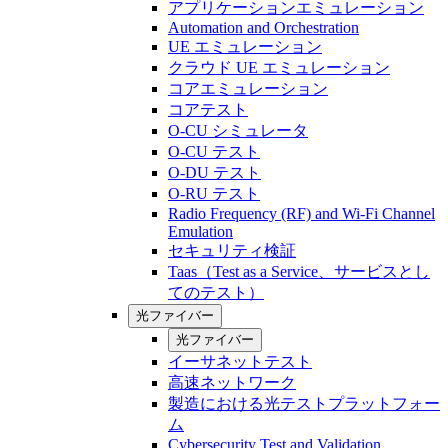
アプリケーションエミュレーション
Automation and Orchestration
UE エミュレーション
クラウド UE エミュレーション
コアエミュレーション
コアテスト
O-CU シミュレータ
O-CU テスト
O-DU テスト
O-RU テスト
Radio Frequency (RF) and Wi-Fi Channel
Emulation
セキュリティ検証
Taas（Test as a Service、サービスとし
てのテスト）
光ファイバー
光ファイバー
イーサネットテスト
高速ネットワーク
製造における光テストプラットフォー
ム
Cybersecurity Test and Validation