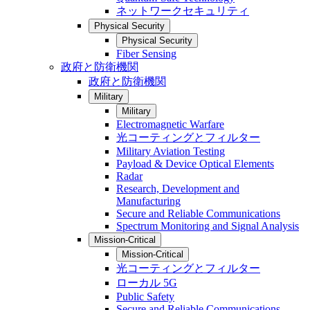
ネットワークセキュリティ
Physical Security
Physical Security
Fiber Sensing
政府と防衛機関
政府と防衛機関
Military
Military
Electromagnetic Warfare
光コーティングとフィルター
Military Aviation Testing
Payload & Device Optical Elements
Radar
Research, Development and
Manufacturing
Secure and Reliable Communications
Spectrum Monitoring and Signal Analysis
Mission-Critical
Mission-Critical
光コーティングとフィルター
ローカル 5G
Public Safety
Secure and Reliable Communications