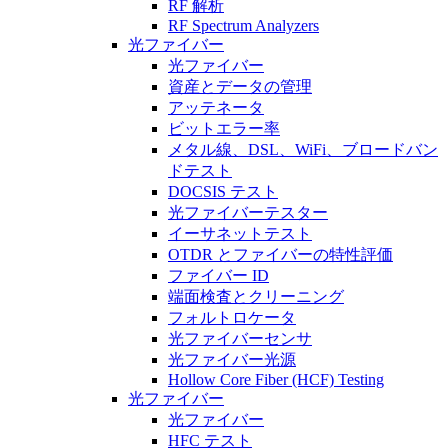
RF 解析
RF Spectrum Analyzers
光ファイバー
光ファイバー
資産とデータの管理
アッテネータ
ビットエラー率
メタル線、DSL、WiFi、ブロードバン
ドテスト
DOCSIS テスト
光ファイバーテスター
イーサネットテスト
OTDR とファイバーの特性評価
ファイバー ID
端面検査とクリーニング
フォルトロケータ
光ファイバーセンサ
光ファイバー光源
Hollow Core Fiber (HCF) Testing
光ファイバー
光ファイバー
HFC テスト