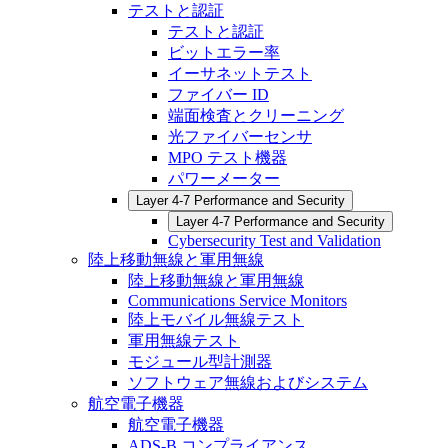
テストと認証
テストと認証
ビットエラー率
イーサネットテスト
ファイバー ID
端面検査とクリーニング
光ファイバーセンサ
MPO テスト機器
パワーメーター
Layer 4-7 Performance and Security
Layer 4-7 Performance and Security
Cybersecurity Test and Validation
陸上移動無線と軍用無線
陸上移動無線と軍用無線
Communications Service Monitors
陸上モバイル無線テスト
軍用無線テスト
モジュール型計測器
ソフトウェア無線およびシステム
航空電子機器
航空電子機器
ADS-B コンプライアンス