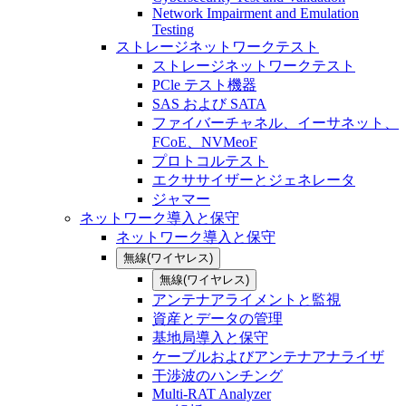
Network Impairment and Emulation
Testing
ストレージネットワークテスト
ストレージネットワークテスト
PCle テスト機器
SAS および SATA
ファイバーチャネル、イーサネット、
FCoE、NVMeoF
プロトコルテスト
エクササイザーとジェネレータ
ジャマー
ネットワーク導入と保守
ネットワーク導入と保守
無線(ワイヤレス)
無線(ワイヤレス)
アンテナアライメントと監視
資産とデータの管理
基地局導入と保守
ケーブルおよびアンテナアナライザ
干渉波のハンチング
Multi-RAT Analyzer