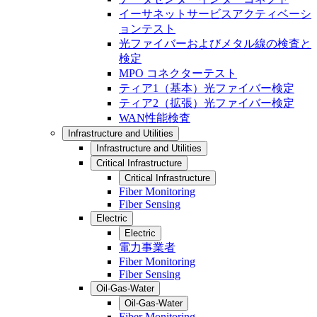
イーサネットサービスアクティベーシ
ョンテスト
光ファイバーおよびメタル線の検査と
検定
MPO コネクターテスト
ティア1（基本）光ファイバー検定
ティア2（拡張）光ファイバー検定
WAN性能検査
Infrastructure and Utilities
Infrastructure and Utilities
Critical Infrastructure
Critical Infrastructure
Fiber Monitoring
Fiber Sensing
Electric
Electric
電力事業者
Fiber Monitoring
Fiber Sensing
Oil-Gas-Water
Oil-Gas-Water
Fiber Monitoring