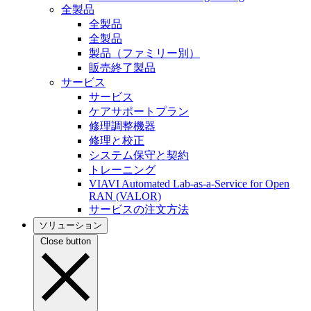
全製品
全製品
全製品
製品（ファミリー別）
販売終了製品
サービス
サービス
ケアサポートプラン
修理調整機器
修理と校正
システム保守と契約
トレーニング
VIAVI Automated Lab-as-a-Service for Open
RAN (VALOR)
サービスの注文方法
ソリューション
Close button