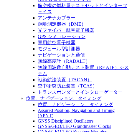
航空機の燃料量テストセットとインターフ
ェイス
アンテナカプラー
距離測定機器（DME）
光ファイバー航空電子機器
GPS シミュレーション
軍用航空電子機器
モジュール型計測器
ナビゲーションと通信
無線高度計（RADALT）
無線周波数自動テスト装置（RF ATE）シス
テム
戦術航法装置（TACAN）
空中衝突防止装置（TCAS）
トランスポンダーとインタローゲーター
位置、ナビゲーション、タイミング
位置、ナビゲーション、タイミング
Assured Position, Navigation and Timing
(APNT)
GNSS Disciplined Oscillators
GNSS/GEO/LEO Grandmaster Clocks
GNSS/GEO/LEO Receiver Modules