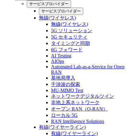
サービスプロバイダー
サービスプロバイダー
無線(ワイヤレス)
無線(ワイヤレス)
5G ソリューション
5G セキュリティ
タイミングと同期
6G フォワード
AI Testing
AIOps
Automated Lab-as-a-Service for Open
RAN
基地局導入
干渉波の探索
MU-MIMO Test
ネットワークデジタルツイン
非地上系ネットワーク
オープン RAN（O-RAN）
ローカル 5G
RAN Intelligence Solutions
有線(ワイヤーライン)
有線(ワイヤーライン)