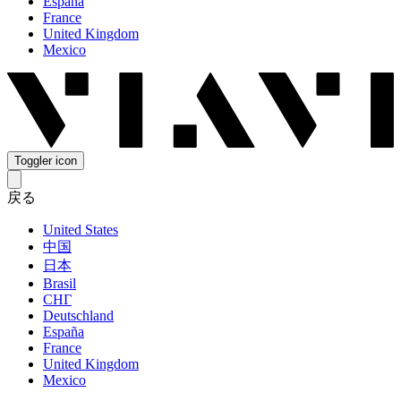
España
France
United Kingdom
Mexico
Toggler icon
戻る
United States
中国
日本
Brasil
СНГ
Deutschland
España
France
United Kingdom
Mexico