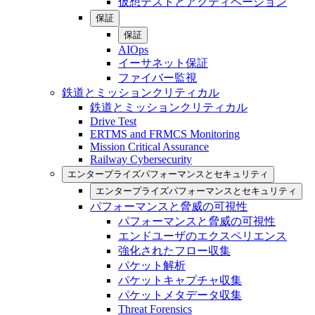
仮想テストとアクティベーション
保証
保証
AIOps
イーサネット保証
ファイバー監視
鉄道とミッションクリティカル
鉄道とミッションクリティカル
Drive Test
ERTMS and FRMCS Monitoring
Mission Critical Assurance
Railway Cybersecurity
エンタープライズパフォーマンスとセキュリティ
エンタープライズパフォーマンスとセキュリティ
パフォーマンスと脅威の可視性
パフォーマンスと脅威の可視性
エンドユーザのエクスペリエンス
強化されたフロー収集
パケット解析
パケットキャプチャ収集
パケットメタデータ収集
Threat Forensics