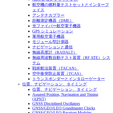
航空機の燃料量テストセットとインターフ
ェイス
アンテナカプラー
距離測定機器（DME）
光ファイバー航空電子機器
GPS シミュレーション
軍用航空電子機器
モジュール型計測器
ナビゲーションと通信
無線高度計（RADALT）
無線周波数自動テスト装置（RF ATE）シス
テム
戦術航法装置（TACAN）
空中衝突防止装置（TCAS）
トランスポンダーとインタローゲーター
位置、ナビゲーション、タイミング
位置、ナビゲーション、タイミング
Assured Position, Navigation and Timing
(APNT)
GNSS Disciplined Oscillators
GNSS/GEO/LEO Grandmaster Clocks
GNSS/GEO/LEO Receiver Modules