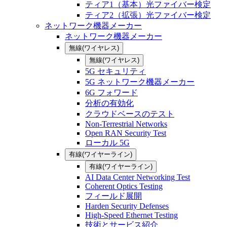
ティア1（基本）光ファイバー検定
ティア2（拡張）光ファイバー検定
ネットワーク機器メーカー
ネットワーク機器メーカー
無線(ワイヤレス)
無線(ワイヤレス)
5G セキュリティ
5G ネットワーク機器メーカー
6G フォワード
分析の有効化
クラウドベースのテスト
Non-Terrestrial Networks
Open RAN Security Test
ローカル 5G
有線(ワイヤーライン)
有線(ワイヤーライン)
AI Data Center Networking Test
Coherent Optics Testing
フィールド展開
Harden Security Defenses
High-Speed Ethernet Testing
技術とサービス紹介