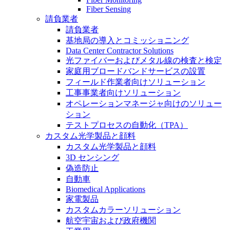
Fiber Sensing
請負業者
請負業者
基地局の導入とコミッショニング
Data Center Contractor Solutions
光ファイバーおよびメタル線の検査と検定
家庭用ブロードバンドサービスの設置
フィールド作業者向けソリューション
工事事業者向けソリューション
オペレーションマネージャ向けのソリュー
ション
テストプロセスの自動化（TPA）
カスタム光学製品と顔料
カスタム光学製品と顔料
3D センシング
偽造防止
自動車
Biomedical Applications
家電製品
カスタムカラーソリューション
航空宇宙および政府機関