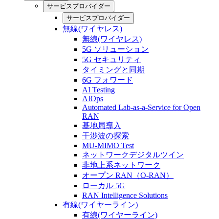
サービスプロバイダー
サービスプロバイダー
無線(ワイヤレス)
無線(ワイヤレス)
5G ソリューション
5G セキュリティ
タイミングと同期
6G フォワード
AI Testing
AIOps
Automated Lab-as-a-Service for Open
RAN
基地局導入
干渉波の探索
MU-MIMO Test
ネットワークデジタルツイン
非地上系ネットワーク
オープン RAN（O-RAN）
ローカル 5G
RAN Intelligence Solutions
有線(ワイヤーライン)
有線(ワイヤーライン)