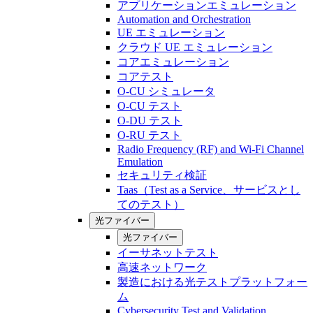
アプリケーションエミュレーション
Automation and Orchestration
UE エミュレーション
クラウド UE エミュレーション
コアエミュレーション
コアテスト
O-CU シミュレータ
O-CU テスト
O-DU テスト
O-RU テスト
Radio Frequency (RF) and Wi-Fi Channel
Emulation
セキュリティ検証
Taas（Test as a Service、サービスとし
てのテスト）
光ファイバー
光ファイバー
イーサネットテスト
高速ネットワーク
製造における光テストプラットフォー
ム
Cybersecurity Test and Validation