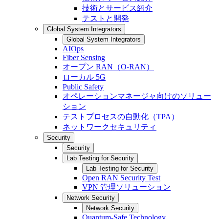
技術とサービス紹介
テストと開発
Global System Integrators
Global System Integrators
AIOps
Fiber Sensing
オープン RAN（O-RAN）
ローカル 5G
Public Safety
オペレーションマネージャ向けのソリュー
ション
テストプロセスの自動化（TPA）
ネットワークセキュリティ
Security
Security
Lab Testing for Security
Lab Testing for Security
Open RAN Security Test
VPN 管理ソリューション
Network Security
Network Security
Quantum-Safe Technology