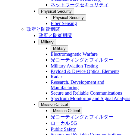
ネットワークセキュリティ
Physical Security
Physical Security
Fiber Sensing
政府と防衛機関
政府と防衛機関
Military
Military
Electromagnetic Warfare
光コーティングとフィルター
Military Aviation Testing
Payload & Device Optical Elements
Radar
Research, Development and
Manufacturing
Secure and Reliable Communications
Spectrum Monitoring and Signal Analysis
Mission-Critical
Mission-Critical
光コーティングとフィルター
ローカル 5G
Public Safety
Secure and Reliable Communications