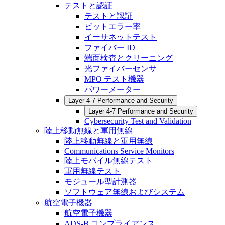
テストと認証
テストと認証
ビットエラー率
イーサネットテスト
ファイバー ID
端面検査とクリーニング
光ファイバーセンサ
MPO テスト機器
パワーメーター
Layer 4-7 Performance and Security
Layer 4-7 Performance and Security
Cybersecurity Test and Validation
陸上移動無線と軍用無線
陸上移動無線と軍用無線
Communications Service Monitors
陸上モバイル無線テスト
軍用無線テスト
モジュール型計測器
ソフトウェア無線およびシステム
航空電子機器
航空電子機器
ADS-B コンプライアンス