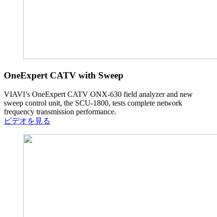
OneExpert CATV with Sweep
VIAVI’s OneExpert CATV ONX-630 field analyzer and new
sweep control unit, the SCU-1800, tests complete network
frequency transmission performance.
ビデオを見る