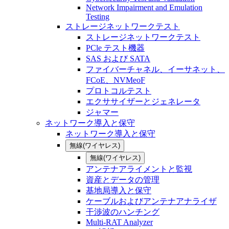
Network Impairment and Emulation
Testing
ストレージネットワークテスト
ストレージネットワークテスト
PCle テスト機器
SAS および SATA
ファイバーチャネル、イーサネット、
FCoE、NVMeoF
プロトコルテスト
エクササイザーとジェネレータ
ジャマー
ネットワーク導入と保守
ネットワーク導入と保守
無線(ワイヤレス)
無線(ワイヤレス)
アンテナアライメントと監視
資産とデータの管理
基地局導入と保守
ケーブルおよびアンテナアナライザ
干渉波のハンチング
Multi-RAT Analyzer