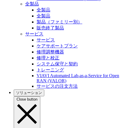
全製品
全製品
全製品
製品（ファミリー別）
販売終了製品
サービス
サービス
ケアサポートプラン
修理調整機器
修理と校正
システム保守と契約
トレーニング
VIAVI Automated Lab-as-a-Service for Open
RAN (VALOR)
サービスの注文方法
ソリューション
Close button