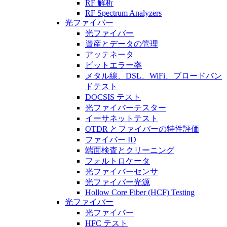
RF 解析
RF Spectrum Analyzers
光ファイバー
光ファイバー
資産とデータの管理
アッテネータ
ビットエラー率
メタル線、DSL、WiFi、ブロードバン
ドテスト
DOCSIS テスト
光ファイバーテスター
イーサネットテスト
OTDR とファイバーの特性評価
ファイバー ID
端面検査とクリーニング
フォルトロケータ
光ファイバーセンサ
光ファイバー光源
Hollow Core Fiber (HCF) Testing
光ファイバー
光ファイバー
HFC テスト