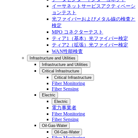
イーサネットサービスアクティベーシ
ョンテスト
光ファイバーおよびメタル線の検査と
検定
MPO コネクターテスト
ティア1（基本）光ファイバー検定
ティア2（拡張）光ファイバー検定
WAN性能検査
Infrastructure and Utilities
Infrastructure and Utilities
Critical Infrastructure
Critical Infrastructure
Fiber Monitoring
Fiber Sensing
Electric
Electric
電力事業者
Fiber Monitoring
Fiber Sensing
Oil-Gas-Water
Oil-Gas-Water
Fiber Monitoring